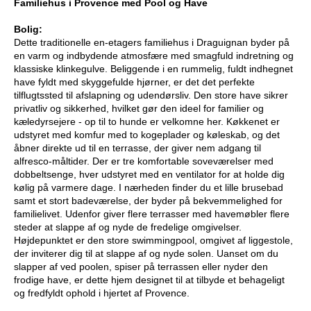
Familiehus i Provence med Pool og Have
Bolig:
Dette traditionelle en-etagers familiehus i Draguignan byder på
en varm og indbydende atmosfære med smagfuld indretning og
klassiske klinkegulve. Beliggende i en rummelig, fuldt indhegnet
have fyldt med skyggefulde hjørner, er det det perfekte
tilflugtssted til afslapning og udendørsliv. Den store have sikrer
privatliv og sikkerhed, hvilket gør den ideel for familier og
kæledyrsejere - op til to hunde er velkomne her. Køkkenet er
udstyret med komfur med to kogeplader og køleskab, og det
åbner direkte ud til en terrasse, der giver nem adgang til
alfresco-måltider. Der er tre komfortable soveværelser med
dobbeltsenge, hver udstyret med en ventilator for at holde dig
kølig på varmere dage. I nærheden finder du et lille brusebad
samt et stort badeværelse, der byder på bekvemmelighed for
familielivet. Udenfor giver flere terrasser med havemøbler flere
steder at slappe af og nyde de fredelige omgivelser.
Højdepunktet er den store swimmingpool, omgivet af liggestole,
der inviterer dig til at slappe af og nyde solen. Uanset om du
slapper af ved poolen, spiser på terrassen eller nyder den
frodige have, er dette hjem designet til at tilbyde et behageligt
og fredfyldt ophold i hjertet af Provence.