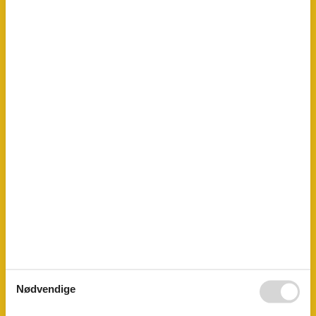
Ferietemaer
Sight-seeing
Væk fra det hele
Fritids aktiviteter
Cykling
Gåture
Swimming pool
Vandreture
Generel Information
Boligareal
110 m²
Grillredskaber
Have
Ikkeryger
Kæledyrsvenlig
Køleskab
Mikroovn
Opvaskemaskine
Ovn
Sjov for børn
Nødvendige
Vaskemaskine
WiFi