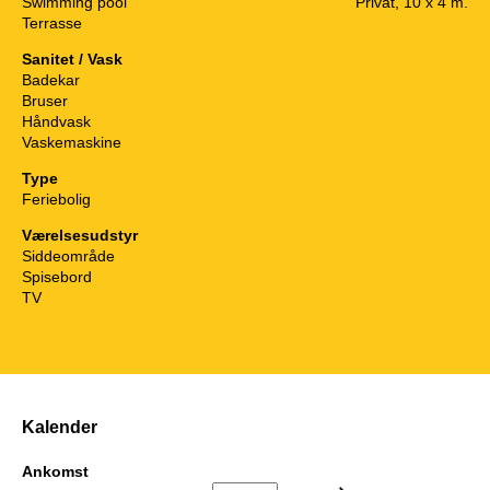
Swimming pool
Privat, 10 x 4 m.
Terrasse
Sanitet / Vask
Badekar
Bruser
Håndvask
Vaskemaskine
Type
Feriebolig
Værelsesudstyr
Siddeområde
Spisebord
TV
Kalender
Ankomst