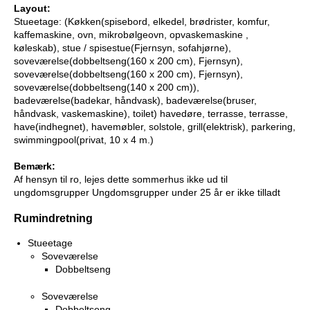
Layout:
Stueetage: (Køkken(spisebord, elkedel, brødrister, komfur,
kaffemaskine, ovn, mikrobølgeovn, opvaskemaskine ,
køleskab), stue / spisestue(Fjernsyn, sofahjørne),
soveværelse(dobbeltseng(160 x 200 cm), Fjernsyn),
soveværelse(dobbeltseng(160 x 200 cm), Fjernsyn),
soveværelse(dobbeltseng(140 x 200 cm)),
badeværelse(badekar, håndvask), badeværelse(bruser,
håndvask, vaskemaskine), toilet) havedøre, terrasse, terrasse,
have(indhegnet), havemøbler, solstole, grill(elektrisk), parkering,
swimmingpool(privat, 10 x 4 m.)
Bemærk:
Af hensyn til ro, lejes dette sommerhus ikke ud til
ungdomsgrupper Ungdomsgrupper under 25 år er ikke tilladt
Rumindretning
Stueetage
Soveværelse
Dobbeltseng
Soveværelse
Dobbeltseng