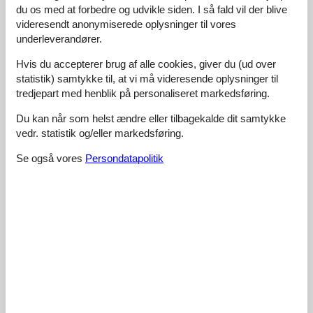
Küche zu kochen!
du os med at forbedre og udvikle siden. I så fald vil der blive
videresendt anonymiserede oplysninger til vores
underleverandører.
4,5
maj 2026
Generel:
Hvis du accepterer brug af alle cookies, giver du (ud over
For the price, having a big garden and swimming pool is really
statistik) samtykke til, at vi må videresende oplysninger til
worth it! Perfect for families.
tredjepart med henblik på personaliseret markedsføring.
4,5
maj 2026
Du kan når som helst ændre eller tilbagekalde dit samtykke
vedr. statistik og/eller markedsføring.
Generel:
De tuin was ruim en ideaal voor onze kinderen om veilig rond
te rennen.
Se også vores
Persondatapolitik
4,5
april 2026
Generel:
We spent afternoons soaking up sun by the pool, enjoying
every moment.
5,0
april 2026
Generel:
Met z'n tweeën genoten van hoe gezellig het aanvoelde met
de slaapkamers en snelle toegang tot alles.