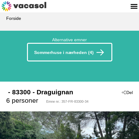
Forside
Alternative emner
Sommerhuse i nærheden (4)
 - 83300
 - Draguignan
Del
6 personer
Emne nr.:
357-FR-83300-34