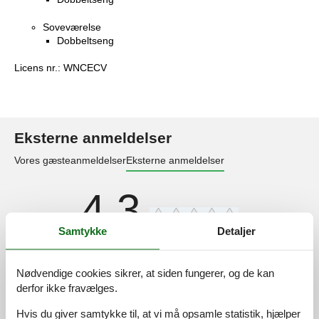
Soveværelse
Dobbeltseng
Licens nr.: WNCECV
Eksterne anmeldelser
Vores gæsteanmeldelser
Eksterne anmeldelser
4,3
Samtykke
Detaljer
19 eksterne anmeldelser
Nødvendige cookies sikrer, at siden fungerer, og de kan
4,5
juni 2026
derfor ikke fravælges.
Generel:
Viel Platz für alle, wir haben es geliebt, gemeinsam in dieser
Hvis du giver samtykke til, at vi må opsamle statistik, hjælper