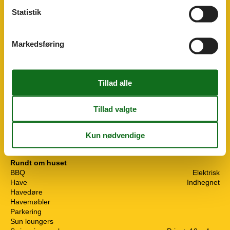
WiFi
Statistik
Hvilken af følgende beskriver bedst...
Bjerg
Landdistrikterne
Markedsføring
Village
Køkkenudstyr
Elkedel
Kaffemaskine
Komfur
Køleskab
Mikroovn
Opvaskemaskine
Ovn
Toaster
Rundt om huset
BBQ
Elektrisk
Have
Indhegnet
Havedøre
Havemøbler
Parkering
Sun loungers