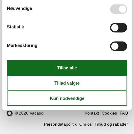
Se også vores
Persondatapolitik
info@vacasol.dk
Nødvendige
Åbningstider
Find os
Statistik
Metatravel Deutschland GmbH
Markedsføring
Poststraße 33
DE-20354
Hamburg
Tyskland
Momsnr.:
DE312256700
Følg os
Facebook
os
på
© 2026 Vacasol
Kontakt
Cookies
FAQ
facebook
Persondatapolitik
Om os
Tilbud og rabatter