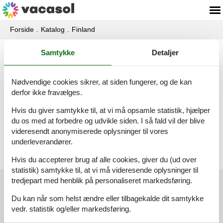
Forside
Katalog
Finland
Samtykke
Detaljer
Katalog - Finland - F
Nødvendige cookies sikrer, at siden fungerer, og de kan
Fiskars
derfor ikke fravælges.
Hvis du giver samtykke til, at vi må opsamle statistik, hjælper
du os med at forbedre og udvikle siden. I så fald vil der blive
Forssa
videresendt anonymiserede oplysninger til vores
underleverandører.
Hvis du accepterer brug af alle cookies, giver du (ud over
statistik) samtykke til, at vi må videresende oplysninger til
tredjepart med henblik på personaliseret markedsføring.
Kundeservice
Du kan når som helst ændre eller tilbagekalde dit samtykke
vedr. statistik og/eller markedsføring.
(+45) 7877 0420