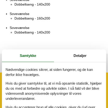
Dobbeltseng - 140x200
Soveværelse
Dobbeltseng - 160x200
Soveværelse
Dobbeltseng - 140x200
Samtykke
Detaljer
Se nabo emner
Se solens gang om emnet
😎
Nødvendige cookies sikrer, at siden fungerer, og de kan
derfor ikke fravælges.
Faciliteter
Hvis du giver samtykke til, at vi må opsamle statistik, hjælper
du os med at forbedre og udvikle siden. I så fald vil der blive
videresendt anonymiserede oplysninger til vores
Hus Info
underleverandører.
Antal voksne
6
Byggeår
2025
Hvis du accepterer brug af alle cookies, giver du (ud over