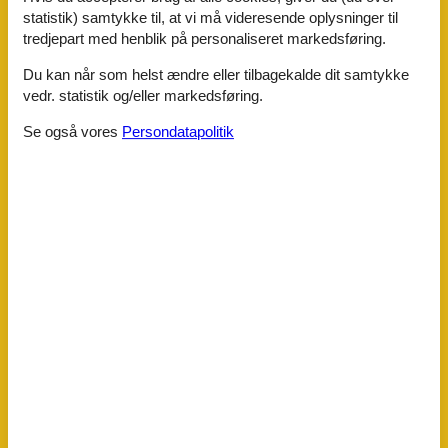
Grundareal
1332 m²
statistik) samtykke til, at vi må videresende oplysninger til
Husareal
80 m²
tredjepart med henblik på personaliseret markedsføring.
Afstande
Du kan når som helst ændre eller tilbagekalde dit samtykke
Afstand golfbane
2,7 km
Afstand indkøb / Helårsbutik
2,8 km
vedr. statistik og/eller markedsføring.
Afstand restaurant
9 km
Se også vores
Persondatapolitik
Afstand strand
400 m
Afstand svømmehal
9,7 km
Energi / Opvarmning
3 x Elvarme
Varmepumpe / Med køl
Hårde hvidevarer
2 x Opvaskemaskine
2 x Ovn
Elkedel
Kaffemaskine
Kogeplader
Med integreret emhætte
Køleskab med frys
Vaskemaskine
Multimedier
Dansk tv
DT-TV via app på TV