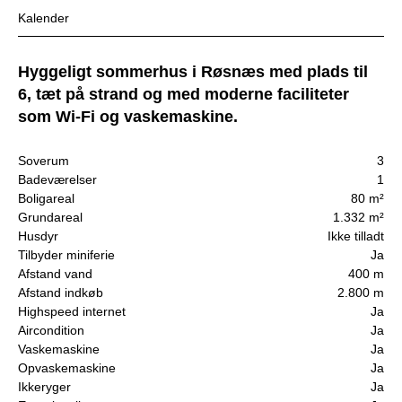
Kalender
Hyggeligt sommerhus i Røsnæs med plads til
6, tæt på strand og med moderne faciliteter
som Wi-Fi og vaskemaskine.
Soverum
3
Badeværelser
1
Boligareal
80 m²
Grundareal
1.332 m²
Husdyr
Ikke tilladt
Tilbyder miniferie
Ja
Afstand vand
400 m
Afstand indkøb
2.800 m
Highspeed internet
Ja
Aircondition
Ja
Vaskemaskine
Ja
Opvaskemaskine
Ja
Ikkeryger
Ja