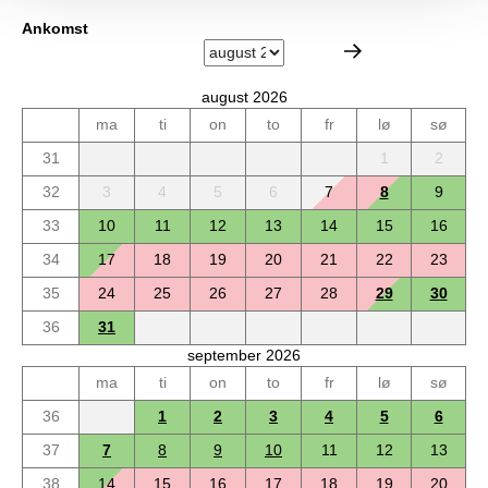
Ankomst
august 2026
ma
ti
on
to
fr
lø
sø
31
1
2
32
3
4
5
6
7
8
9
33
10
11
12
13
14
15
16
34
17
18
19
20
21
22
23
35
24
25
26
27
28
29
30
36
31
september 2026
ma
ti
on
to
fr
lø
sø
36
1
2
3
4
5
6
37
7
8
9
10
11
12
13
38
14
15
16
17
18
19
20