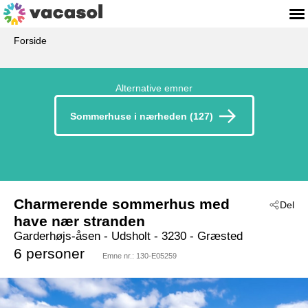
Forside
Alternative emner
Sommerhuse i nærheden (127)
Charmerende sommerhus med
Del
have nær stranden
Garderhøjs-åsen
 - Udsholt
 - 3230
 - Græsted
6 personer
Emne nr.:
130-E05259