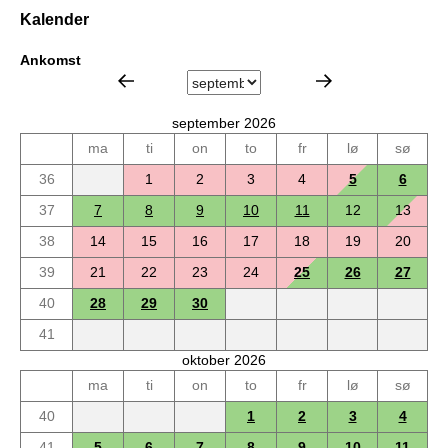
Kalender
Ankomst
september 2026
ma
ti
on
to
fr
lø
sø
36
1
2
3
4
5
6
37
7
8
9
10
11
12
13
38
14
15
16
17
18
19
20
39
21
22
23
24
25
26
27
40
28
29
30
41
oktober 2026
ma
ti
on
to
fr
lø
sø
40
1
2
3
4
41
5
6
7
8
9
10
11