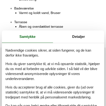
Badeværelse
Varmt og koldt vand, Bruser
Terrasse
Åben og overdækket terrasse
Samtykke
Detaljer
Nødvendige cookies sikrer, at siden fungerer, og de kan
Vores gæsteanmeldelser
Vores gæsteanmeldelser
derfor ikke fravælges.
Hvis du giver samtykke til, at vi må opsamle statistik, hjælper
4,0
du os med at forbedre og udvikle siden. I så fald vil der blive
Baseret på
1
vurdering
videresendt anonymiserede oplysninger til vores
underleverandører.
Vurderet d. 04-11-2025
Hvis du accepterer brug af alle cookies, giver du (ud over
5
(0)
statistik) samtykke til, at vi må videresende oplysninger til
4
(1)
tredjepart med henblik på personaliseret markedsføring.
3
(0)
2
(0)
1
(0)
Du kan når som helst ændre eller tilbagekalde dit samtykke