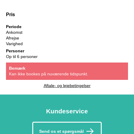
Pris
Periode
Ankomst
Afrejse
Varighed
Personer
Op til 6 personer
Bemærk
Kan ikke bookes på nuværende tidspunkt.
Aftale- og lejebetingelser
Kundeservice
Send os et spørgsmål