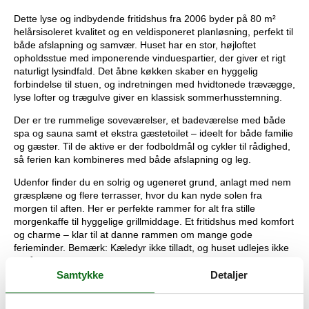
Dette lyse og indbydende fritidshus fra 2006 byder på 80 m²
helårsisoleret kvalitet og en veldisponeret planløsning, perfekt til
både afslapning og samvær. Huset har en stor, højloftet
opholdsstue med imponerende vinduespartier, der giver et rigt
naturligt lysindfald. Det åbne køkken skaber en hyggelig
forbindelse til stuen, og indretningen med hvidtonede trævægge,
lyse lofter og trægulve giver en klassisk sommerhusstemning.
Der er tre rummelige soveværelser, et badeværelse med både
spa og sauna samt et ekstra gæstetoilet – ideelt for både familie
og gæster. Til de aktive er der fodboldmål og cykler til rådighed,
så ferien kan kombineres med både afslapning og leg.
Udenfor finder du en solrig og ugeneret grund, anlagt med nem
græsplæne og flere terrasser, hvor du kan nyde solen fra
morgen til aften. Her er perfekte rammer for alt fra stille
morgenkaffe til hyggelige grillmiddage. Et fritidshus med komfort
og charme – klar til at danne rammen om mange gode
ferieminder. Bemærk: Kæledyr ikke tilladt, og huset udlejes ikke
til håndværkere.
Samtykke
Detaljer
1 Opholdsstue:
3 Soveværelser:
1 dobbeltseng | 1 dobbeltseng | 1 dobbeltseng