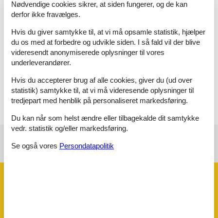
Køkken:
Nødvendige cookies sikrer, at siden fungerer, og de kan
Bad/wc:
Wc, håndvask, bruser
derfor ikke fravælges.
Bad/wc:
Wc, håndvask
Og:
El-varme, naturgrund med træer 1200 m2 ,
Hvis du giver samtykke til, at vi må opsamle statistik, hjælper
sommerhusområde
du os med at forbedre og udvikle siden. I så fald vil der blive
videresendt anonymiserede oplysninger til vores
Nøgleinformation
underleverandører.
Nøglen til ferieboligen er til rådighed fra kl. 16:00 på
indflytningsdagen.
Hvis du accepterer brug af alle cookies, giver du (ud over
Nøglen udleveres ved huset.
statistik) samtykke til, at vi må videresende oplysninger til
tredjepart med henblik på personaliseret markedsføring.
Du kan når som helst ændre eller tilbagekalde dit samtykke
vedr. statistik og/eller markedsføring.
Se også vores
Persondatapolitik
Se nabo emner
Se solens gang om emnet
😎
Faciliteter
Afstand
Golf
9,9 km