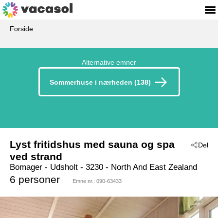
Forside
Alternative emner
Sommerhuse i nærheden (138)
Lyst fritidshus med sauna og spa
Del
ved strand
Bomager
 - Udsholt
 - 3230
 - North And East Zealand
6 personer
Emne nr.:
090-63433