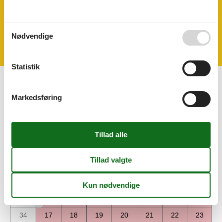
Wellness
Sauna (Indendørs, 2 personer)
Spa
Spa (Opvarmet, Indendørs, 2 personer)
Nødvendige
Statistik
Kalender
Markedsføring
Ankomst
august 2026
ma
ti
on
to
fr
lø
sø
31
1
2
32
3
4
5
6
7
8
9
33
10
11
12
13
14
15
16
34
17
18
19
20
21
22
23