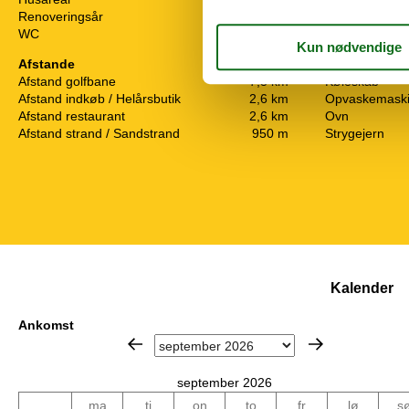
Emhætte
Renoveringsår
2023
Fryser
WC
Kaffemaskine
Afstande
Kogeplader
Afstand golfbane
7,3 km
Køleskab
Afstand indkøb / Helårsbutik
2,6 km
Opvaskemask
Afstand restaurant
2,6 km
Ovn
Afstand strand / Sandstrand
950 m
Strygejern
Kalender
Ankomst
september 2026
ma
ti
on
to
fr
lø
s