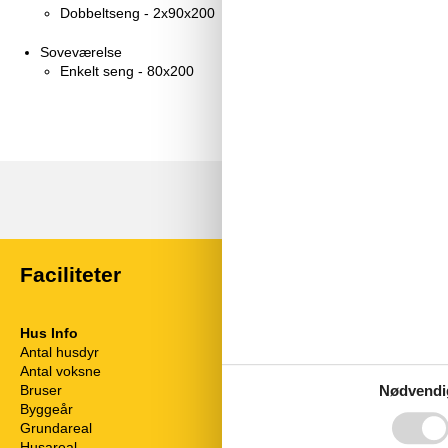
Dobbeltseng - 2x90x200
Soveværelse
Enkelt seng - 80x200
Faciliteter
Hus Info
Energi / Opv
Antal husdyr
1
Brændeovn
Antal voksne
5
Elvarme
Bruser
Varmepumpe /
Nødvendi
Byggeår
1971
Hårde hvidev
Grundareal
5102 m²
Elkedel
Husareal
72 m²