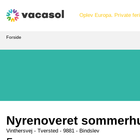
Oplev Europa. Private feri
Forside
Nyrenoveret sommerh
Vinthersvej
 - Tversted
 - 9881
 - Bindslev