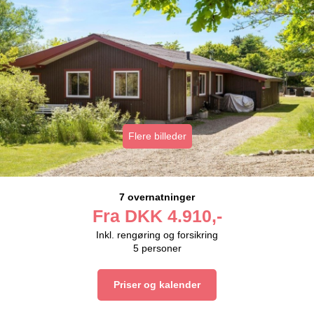
Flere billeder
7 overnatninger
Fra
DKK
4.910,-
Inkl. rengøring og forsikring
5
personer
Priser og kalender