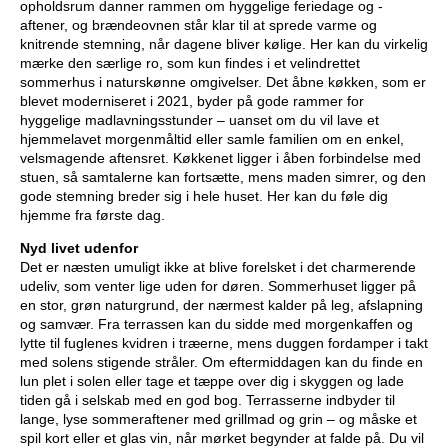
opholdsrum danner rammen om hyggelige feriedage og -
aftener, og brændeovnen står klar til at sprede varme og
knitrende stemning, når dagene bliver kølige. Her kan du virkelig
mærke den særlige ro, som kun findes i et velindrettet
sommerhus i naturskønne omgivelser. Det åbne køkken, som er
blevet moderniseret i 2021, byder på gode rammer for
hyggelige madlavningsstunder – uanset om du vil lave et
hjemmelavet morgenmåltid eller samle familien om en enkel,
velsmagende aftensret. Køkkenet ligger i åben forbindelse med
stuen, så samtalerne kan fortsætte, mens maden simrer, og den
gode stemning breder sig i hele huset. Her kan du føle dig
hjemme fra første dag.
Nyd livet udenfor
Det er næsten umuligt ikke at blive forelsket i det charmerende
udeliv, som venter lige uden for døren. Sommerhuset ligger på
en stor, grøn naturgrund, der nærmest kalder på leg, afslapning
og samvær. Fra terrassen kan du sidde med morgenkaffen og
lytte til fuglenes kvidren i træerne, mens duggen fordamper i takt
med solens stigende stråler. Om eftermiddagen kan du finde en
lun plet i solen eller tage et tæppe over dig i skyggen og lade
tiden gå i selskab med en god bog. Terrasserne indbyder til
lange, lyse sommeraftener med grillmad og grin – og måske et
spil kort eller et glas vin, når mørket begynder at falde på. Du vil