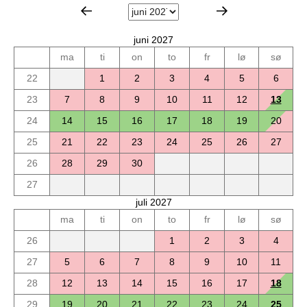
juni 2027
ma
ti
on
to
fr
lø
sø
22
1
2
3
4
5
6
23
7
8
9
10
11
12
13
24
14
15
16
17
18
19
20
25
21
22
23
24
25
26
27
26
28
29
30
27
juli 2027
ma
ti
on
to
fr
lø
sø
26
1
2
3
4
27
5
6
7
8
9
10
11
28
12
13
14
15
16
17
18
29
19
20
21
22
23
24
25