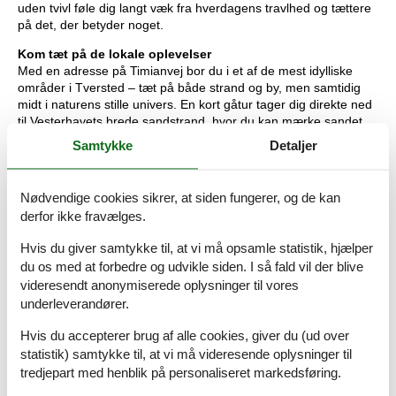
uden tvivl føle dig langt væk fra hverdagens travlhed og tættere
på det, der betyder noget.
Kom tæt på de lokale oplevelser
Med en adresse på Timianvej bor du i et af de mest idylliske
områder i Tversted – tæt på både strand og by, men samtidig
midt i naturens stille univers. En kort gåtur tager dig direkte ned
til Vesterhavets brede sandstrand, hvor du kan mærke sandet
mellem tæerne, dyppe fødderne i det kølige hav og lade
Samtykke
Detaljer
tankerne drive med bølgerne. På vejen kan du slå et smut forbi
de lokale ishuse og nyde en vaffel i solen, eller gå på opdagelse
i Tversteds små butikker og gallerier. Naturen er altid tæt på –
Nødvendige cookies sikrer, at siden fungerer, og de kan
ikke mindst i Tversted Klitplantage, hvor stierne snor sig mellem
derfor ikke fravælges.
træer og klitter og indbyder til både cykel- og vandreture. Er du i
humør til en udflugt, ligger både Ørnereservatet, Nordsøen
Hvis du giver samtykke til, at vi må opsamle statistik, hjælper
Oceanarium og Skagen kun en kort køretur væk. Kort sagt: her
du os med at forbedre og udvikle siden. I så fald vil der blive
får du den perfekte base for både afslapning og oplevelser.
videresendt anonymiserede oplysninger til vores
Husk, at du altid kan låne trækvogne, barnestole og barnesenge
underleverandører.
hos os i Tversted. Du kan hente dem direkte på bureauet og
returnere dem til os igen, når din ferie er vel overstået
Hvis du accepterer brug af alle cookies, giver du (ud over
statistik) samtykke til, at vi må videresende oplysninger til
Rumindretning
tredjepart med henblik på personaliseret markedsføring.