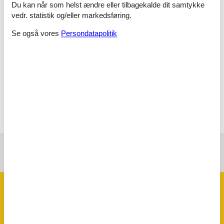
Soveværelse
Du kan når som helst ændre eller tilbagekalde dit samtykke
Dobbeltseng - 2x80x200
vedr. statistik og/eller markedsføring.
Soveværelse
Se også vores
Persondatapolitik
Enkelt seng - 90x200
Enkelt seng - 90x200
Soveværelse
Enkelt seng - 90x200
Køjeseng - 70x190
Se nabo emner
Se solens gang om emnet
😎
Faciliteter
Hus Info