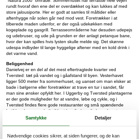
”Natura 2000” område. Sommerhuset har terrasse hele vejen
rundt hvoraf den ene del er overdækket og kan lukkes af med
store jalousiporte. Her er godt at samles til måltider eller
aftenhygge når solen går ned mod vest. Foretrækker i at
tilberede maden udenfor, er der også udekøkken med
kogeplade og gasgrill. Terrasseområderne har desuden udepejs
og udebruser, og ude på grunden er der anlagt petanque bane,
hvor der kan spilles hvis lysten skulle melde sig. Det skønne
udespa indbyder til lange hyggelige aftener med en kold drink i
det varme vand.
Beliggenhed
Danielvej er en del af det mest eftertragtede kvarter ved
Tversted: tæt på vandet og i gåafstand til byen. Vesterhavet
ligger 500 meter fra sommerhuset, og uanset om man elsker at
bade i bølgerne eller foretrækker at trave en tur i sandet, får
man sine ønsker opfyldt her. I Uggerby og Tversted plantagerne
er der gode muligheder for at vandre, løbe og cykle, og i
Tversted findes flere gode restauranter og små spændende
butikker, hvor man helt sikkert kan finde unikabrugskunst og
håndværk. Skagen ligger kun en halv times kørsel væk, og vi
Samtykke
Detaljer
anbefaler en dagstur til Danmarks største ferieby med besøg på
Skagen Museum, Grenen, Fyret og Den Tilsandede Kirke, og
ikke mindst en god frokost på en af byens berømte spisesteder.
Nødvendige cookies sikrer, at siden fungerer, og de kan