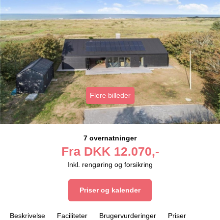
Flere billeder
7 overnatninger
Fra
DKK
12.070,-
Inkl. rengøring og forsikring
Priser og kalender
Beskrivelse
Faciliteter
Brugervurderinger
Priser