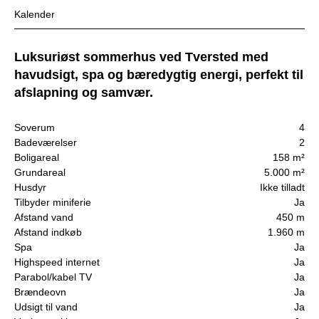
Kalender
Luksuriøst sommerhus ved Tversted med
havudsigt, spa og bæredygtig energi, perfekt til
afslapning og samvær.
Soverum
4
Badeværelser
2
Boligareal
158 m²
Grundareal
5.000 m²
Husdyr
Ikke tilladt
Tilbyder miniferie
Ja
Afstand vand
450 m
Afstand indkøb
1.960 m
Spa
Ja
Highspeed internet
Ja
Parabol/kabel TV
Ja
Brændeovn
Ja
Udsigt til vand
Ja