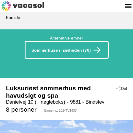
Forside
Alternative emner
Sommerhuse i nærheden (70)
Luksuriøst sommerhus med
Del
havudsigt og spa
Danielvej 10 (÷ nøgleboks)
 - 9881
 - Bindslev
 - Tversted
8 personer
Emne nr.:
102-TV1437