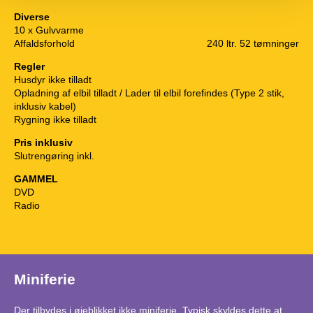
Diverse
10 x Gulvvarme
Affaldsforhold
240 ltr. 52 tømninger
Regler
Husdyr ikke tilladt
Opladning af elbil tilladt / Lader til elbil forefindes (Type 2 stik,
inklusiv kabel)
Rygning ikke tilladt
Pris inklusiv
Slutrengøring inkl.
GAMMEL
DVD
Radio
Miniferie
Der tilbydes i øjeblikket ikke miniferie. Typisk skyldes dette at