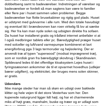
dobbeltseng samt to badeværelser. Indretningen af værelser og
badeværelser er fordelt så man sagtens kan være to familier
eller flere par i huset sammen uden problemer. Begge
badeværelser har flotte brusekabiner og rigtig god plads. Huset
er udstyret med gulvvarme i alle rum. Med den totale havudsigt
og eventuel ild i brændeovnen kan roen virkelig få lov at sænke
sig. Her fra kan man nyde solen og udsigten direkte fra sofaen.
Da huset har installeret gratis og trådløst internet anbefaler vi at
I også medbringer tablets eller pc. Bæredygtighed præger huset
med solceller og luft/vand varmepumpe kombineret et lavt
energiforbrug pga 3 lags termoruder og højisolering. Der er
anvendt træ af typen ”superwood” (modsat imprægneret træ),
som er nordisk gran fra bæredygtigt skovbrug i Skandinavien.
Spildevand ledes til det offentlige kloaksystem.Lejes huset i
fyringssæsonen ankommer de til et opvarmet hovedhus (udlejer
bærer udgiften), og elektricitet, der bruges mens solen skinner,
er gratis.
Udendørs
Ikke mange steder har man så skøn en udsigt over bakkede
klitter og hele vejen til det store Vesterhav som her. Den
kuperede naturgrund ligger lidt højt, og har et charmerende
miks af højt græs, marehalm, buske og træer og er udlagt som