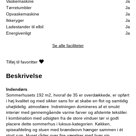
Vaskemaskine
Ja
Tørretumbler
Ja
Opvaskemaskine
Ja
Ikkeryger
Ja
Ladestander til elbil
Ja
Energivenligt
Ja
Se alle faciliteter
Tilføj til favoritter
Beskrivelse
Indendørs
.
Sommerhusets 192 m2, hvoraf de 35 er overdækkede, er opført
i høj kvalitet og med sikker sans for at skabe en flot og samtidig
uhøjtidelig. atmosfære
.
Indretningen domineres af et smukt
interiør med gennemgående varme farver og afstemte tekstiler.
I kombination med udsigten fra de store vinduer tør vi godt
placere dette sommerhus i luksus-kategorien. Køkken,
spiseafdeling og stuen med brændeovn hænger sammen i èt
stort rum. Huset råder over fire værelser med hver sin