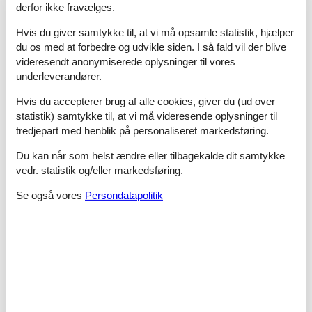
derfor ikke fravælges.
GRATIS!
Udlån af trækvogne, barnestole og barnesenge (kan
hentes og afleveres på det nærmeste bureau).
Hvis du giver samtykke til, at vi må opsamle statistik, hjælper
du os med at forbedre og udvikle siden. I så fald vil der blive
Vigtig information:
videresendt anonymiserede oplysninger til vores
Kære gæster. Ønsker I at benytte udespaen, skal I melde det til
senest 1 uge inden ankomst. Prisen er DKK 450,-
underleverandører.
Rumindretning
Hvis du accepterer brug af alle cookies, giver du (ud over
statistik) samtykke til, at vi må videresende oplysninger til
Soveværelse
tredjepart med henblik på personaliseret markedsføring.
Dobbeltseng - 2x80x200
Du kan når som helst ændre eller tilbagekalde dit samtykke
Soveværelse
vedr. statistik og/eller markedsføring.
Dobbeltseng - 2x80x200
Se også vores
Persondatapolitik
Soveværelse
Dobbeltseng - 2x80x200
Soveværelse
Dobbeltseng - 2x80x200