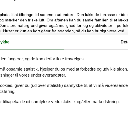
ds til at tilbringe tid sammen udendørs. Den lukkede terrasse er ideel
e og mærker den friske luft. Om aftenen kan du samle familien til et lække
 store naturgrund giver også mulighed for leg og aktiviteter – perfek
 Huset er kun en kort gåtur fra stranden, så du kan hurtigt være ved
ykke
Det
at tilbringe dagen med dase i solen, svømme i det salte hav og samle
er og caféer, hvor du kan få en pause fra strandlivet og forkæle dig s
den fungerer, og de kan derfor ikke fravælges.
tage et oplagt udflugtsmål, hvor du kan tage på lange gåture eller cykle
ndre aktiviteter ved vandet. Hvis du vil på en længere udflugt, er der 
 må opsamle statistik, hjælper du os med at forbedre og udvikle siden. I
ninger til vores underleverandører.
s os i Tversted. Du kan hente dem direkte på bureauet og returnere de
ookies, giver du (ud over statistik) samtykke til, at vi må videresende
dsføring.
 tilbagekalde dit samtykke vedr. statistik og/eller markedsføring.