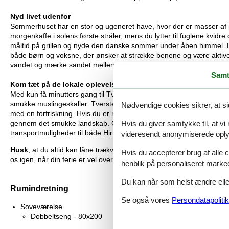
Nyd livet udenfor
Sommerhuset har en stor og ugeneret have, hvor der er masser af pla
morgenkaffe i solens første stråler, mens du lytter til fuglene kvidr
måltid på grillen og nyde den danske sommer under åben himmel. Den
både børn og voksne, der ønsker at strække benene og være aktive.
vandet og mærke sandet mellem tæerne.
Samt
Kom tæt på de lokale oplevelser
Med kun få minutters gang til Tversted Strand har du mulighed for 
smukke muslingeskaller. Tversted byder på en række hyggelige butikk
Nødvendige cookies sikrer, at si
med en forfriskning. Hvis du er naturentusiast, er Tversted Klitplan
gennem det smukke landskab. Området er også ideelt til fiskeri og a
Hvis du giver samtykke til, at vi
transportmuligheder til både Hirtshals og Skagen.
videresendt anonymiserede oplys
Husk
, at du altid kan låne trækvogne, barnestole og barnesenge ho
Hvis du accepterer brug af alle c
os igen, når din ferie er vel overstået.
henblik på personaliseret marke
Du kan når som helst ændre eller
Rumindretning
Se også vores
Persondatapolitik
Soveværelse
Dobbeltseng - 80x200