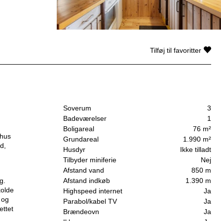
Tilføj til favoritter
Soverum
3
Badeværelser
1
Boligareal
76 m²
 hus
Grundareal
1.990 m²
d,
Husdyr
Ikke tilladt
Tilbyder miniferie
Nej
Afstand vand
850 m
g.
Afstand indkøb
1.390 m
kolde
Highspeed internet
Ja
 og
Parabol/kabel TV
Ja
ettet
Brændeovn
Ja