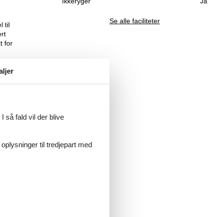
Ikkeryger
Ja
Se alle faciliteter
 til
rt
t for
aljer
elv
gode
 så fald vil der blive
m til
 oplysninger til tredjepart med