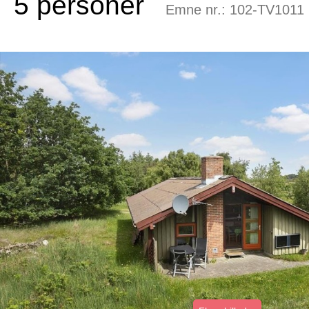
5 personer
Emne nr.:
102-TV1011