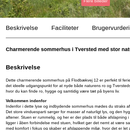
Flere billeder
Beskrivelse
Faciliteter
Brugervurder
Charmerende sommerhus i Tversted med stor naturg
Beskrivelse
Dette charmerende sommerhus på Flodbækvej 12 er perfekt til ferien
det ideelle udgangspunkt for at nyde både naturens ro og Tversteds 
hvor du kan finde ro, hygge og samtidig være tæt på byens liv.
Velkommen indenfor
Indenfor i dette lyse og indbydende sommerhus mødes du straks af e
Det store vinduesparti sørger for masser af naturligt lys, og den h
aftener. Stuen er rummelig, og her er der plads til både afslapning 
ligger i åben forbindelse med stuen, hvilket gør det nemt at være s
med komfort i fokus og skaber et afslappende miljø, hvor det er let 