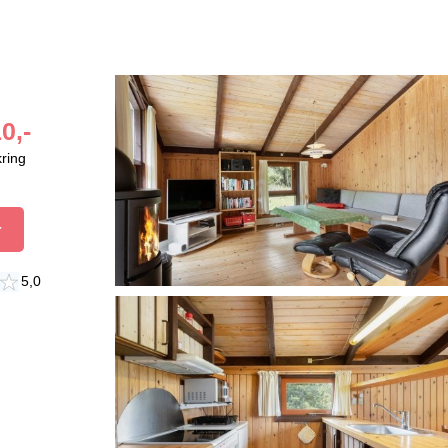
0,-
kring
r
5,0