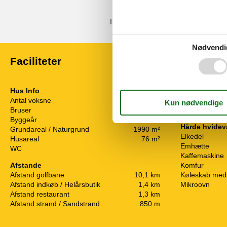
Kommentarer
Ingen vurderinger har kommentarer.
Nødvendi
Faciliteter
Hus Info
Energi / Opv
Antal voksne
5
Brændeovn
Bruser
Elvarme
Byggeår
1983
Hårde hvidev
Grundareal / Naturgrund
1990 m²
Elkedel
Husareal
76 m²
Emhætte
WC
Kaffemaskine
Afstande
Komfur
Afstand golfbane
10,1 km
Køleskab med 
Afstand indkøb / Helårsbutik
1,4 km
Mikroovn
Afstand restaurant
1,3 km
Afstand strand / Sandstrand
850 m