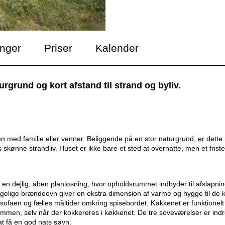
inger
Priser
Kalender
rund og kort afstand til strand og byliv.
 med familie eller venner. Beliggende på en stor naturgrund, er dette
skønne strandliv. Huset er ikke bare et sted at overnatte, men et friste
n dejlig, åben planløsning, hvor opholdsrummet indbyder til afslapnin
yggelige brændeovn giver en ekstra dimension af varme og hygge til de 
i sofaen og fælles måltider omkring spisebordet. Køkkenet er funktionelt
ammen, selv når der kokkereres i køkkenet. De tre soveværelser er indr
at få en god nats søvn.