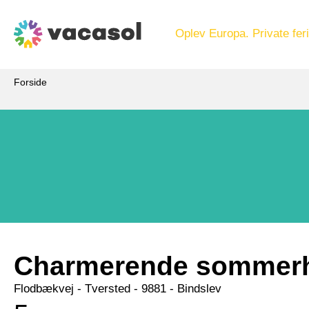
Oplev Europa. Private feri
Forside
Charmerende sommerhu
Flodbækvej
 - Tversted
 - 9881
 - Bindslev