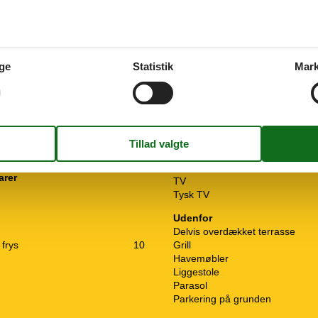
ge
Statistik
Mark
armning
Multimedier
Dansk tv
Gratis Wi-Fi - Over 20 Mbit
Parabol
arer
TV
Tysk TV
Udenfor
Delvis overdækket terrasse
frys
10
Grill
Havemøbler
Liggestole
Parasol
Parkering på grunden