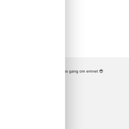
Se solens gang om emnet
😎