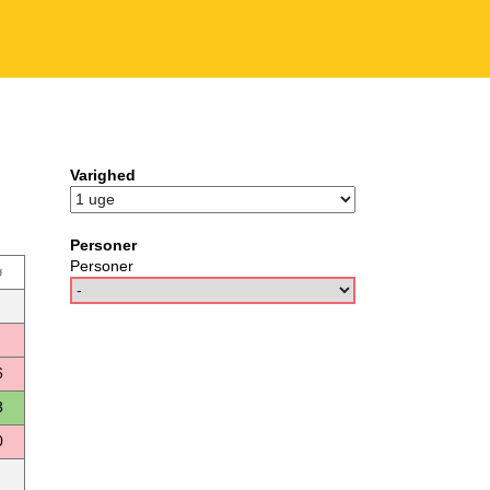
Varighed
Personer
Personer
ø
6
3
0