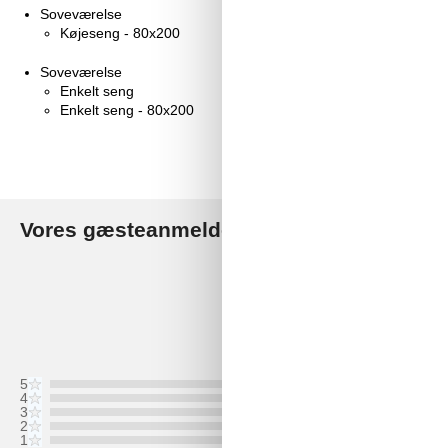
Soveværelse
Køjeseng - 80x200
Soveværelse
Enkelt seng
Enkelt seng - 80x200
Vores gæsteanmeldelser
V
5,0
Baseret på
1
vurdering
Vurderet d. 08-08-2021
5
4
3
2
1