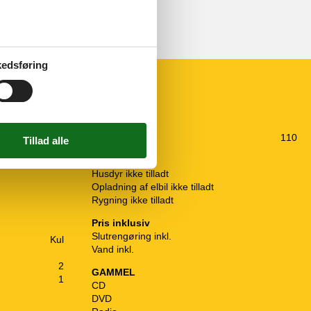
edsføring
Diverse
Ingen TV2
Affaldsforhold
110
Regler
Husdyr ikke tilladt
Opladning af elbil ikke tilladt
Rygning ikke tilladt
Pris inklusiv
Slutrengøring inkl.
Kul
Vand inkl.
2
GAMMEL
1
CD
DVD