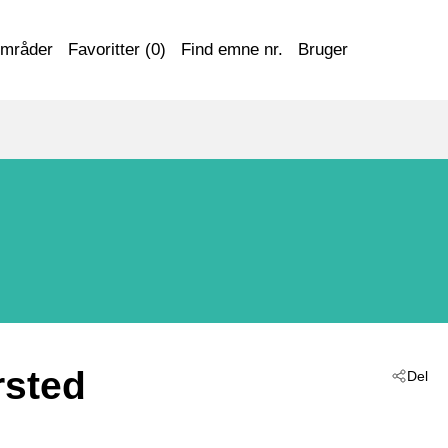
områder
Favoritter (
0
)
Find emne nr.
Bruger
rsted
Del