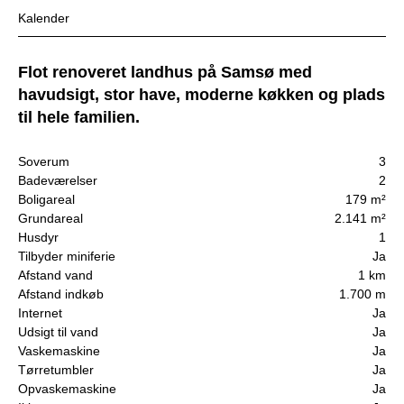
Kalender
Flot renoveret landhus på Samsø med
havudsigt, stor have, moderne køkken og plads
til hele familien.
Soverum
3
Badeværelser
2
Boligareal
179 m²
Grundareal
2.141 m²
Husdyr
1
Tilbyder miniferie
Ja
Afstand vand
1 km
Afstand indkøb
1.700 m
Internet
Ja
Udsigt til vand
Ja
Vaskemaskine
Ja
Tørretumbler
Ja
Opvaskemaskine
Ja