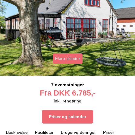
Flere billeder
7 overnatninger
Fra
DKK
6.785,-
Inkl. rengøring
Priser og kalender
Beskrivelse
Faciliteter
Brugervurderinger
Priser