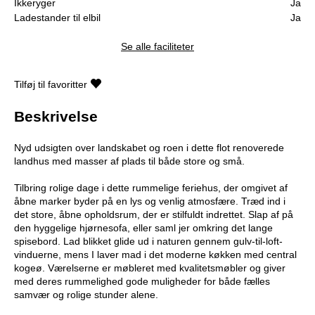
Ikkeryger
Ja
Ladestander til elbil
Ja
Se alle faciliteter
Tilføj til favoritter
Beskrivelse
Nyd udsigten over landskabet og roen i dette flot renoverede
landhus med masser af plads til både store og små.
Tilbring rolige dage i dette rummelige feriehus, der omgivet af
åbne marker byder på en lys og venlig atmosfære. Træd ind i
det store, åbne opholdsrum, der er stilfuldt indrettet. Slap af på
den hyggelige hjørnesofa, eller saml jer omkring det lange
spisebord. Lad blikket glide ud i naturen gennem gulv-til-loft-
vinduerne, mens I laver mad i det moderne køkken med central
kogeø. Værelserne er møbleret med kvalitetsmøbler og giver
med deres rummelighed gode muligheder for både fælles
samvær og rolige stunder alene.