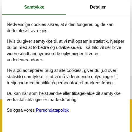
Samtykke
Detaljer
Badeværelse
WC. Varmt og koldt vand, Bruser
Nødvendige cookies sikrer, at siden fungerer, og de kan
Badeværelse
derfor ikke fravælges.
WC. Varmt og koldt vand, Bruser
Hvis du giver samtykke til, at vi må opsamle statistik, hjælper
Terrasse
du os med at forbedre og udvikle siden. I så fald vil der blive
Åben og overdækket terrasse
videresendt anonymiserede oplysninger til vores
underleverandører.
Hvis du accepterer brug af alle cookies, giver du (ud over
statistik) samtykke til, at vi må videresende oplysninger til
tredjepart med henblik på personaliseret markedsføring.
Se nabo emner
Se solens gang om emnet
😎
Du kan når som helst ændre eller tilbagekalde dit samtykke
vedr. statistik og/eller markedsføring.
Faciliteter
Se også vores
Persondatapolitik
Bad