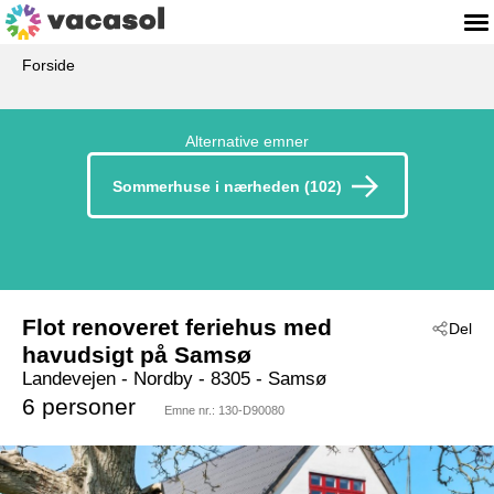
Forside
Alternative emner
Sommerhuse i nærheden (102)
Flot renoveret feriehus med
Del
havudsigt på Samsø
Landevejen
 - Nordby
 - 8305
 - Samsø
6 personer
Emne nr.:
130-D90080