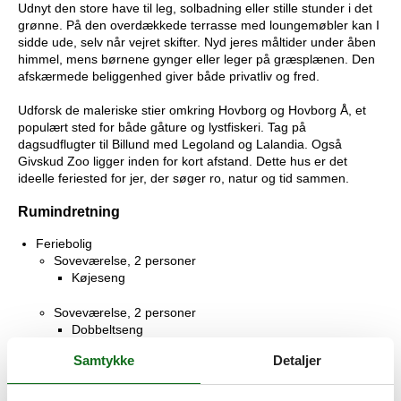
Udnyt den store have til leg, solbadning eller stille stunder i det
grønne. På den overdækkede terrasse med loungemøbler kan I
sidde ude, selv når vejret skifter. Nyd jeres måltider under åben
himmel, mens børnene gynger eller leger på græsplænen. Den
afskærmede beliggenhed giver både privatliv og fred.
Udforsk de maleriske stier omkring Hovborg og Hovborg Å, et
populært sted for både gåture og lystfiskeri. Tag på
dagsudflugter til Billund med Legoland og Lalandia. Også
Givskud Zoo ligger inden for kort afstand. Dette hus er det
ideelle feriested for jer, der søger ro, natur og tid sammen.
Rumindretning
Feriebolig
Soveværelse, 2 personer
Køjeseng
Soveværelse, 2 personer
Dobbeltseng
Samtykke
Detaljer
Soveværelse, 2 personer
Dobbeltseng