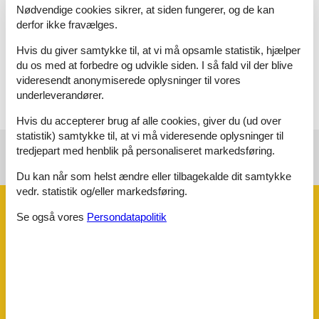
Nødvendige cookies sikrer, at siden fungerer, og de kan
Badeværelse
derfor ikke fravælges.
WC. Varmt og koldt vand, Bruser
Hvis du giver samtykke til, at vi må opsamle statistik, hjælper
Terrasse
du os med at forbedre og udvikle siden. I så fald vil der blive
Åben og overdækket terrasse
videresendt anonymiserede oplysninger til vores
underleverandører.
Hvis du accepterer brug af alle cookies, giver du (ud over
statistik) samtykke til, at vi må videresende oplysninger til
tredjepart med henblik på personaliseret markedsføring.
Se nabo emner
Se solens gang om emnet
😎
Du kan når som helst ændre eller tilbagekalde dit samtykke
vedr. statistik og/eller markedsføring.
Faciliteter
Se også vores
Persondatapolitik
Aktiviteter
Fiskemulighed, Sø
Bad
WC. Varmt og koldt vand