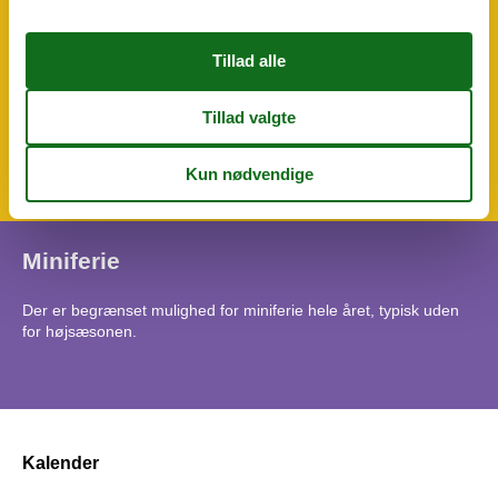
Udendørs
Anlagt have
851 m²
Gratis p-plads på grunden
4
Grill
Havemøbler
Kuglegrill
Privat have
Miniferie
Der er begrænset mulighed for miniferie hele året, typisk uden
for højsæsonen.
Kalender