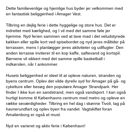
Dette familievenlige og hjemlige hus byder jer velkommen med
en fantastisk beliggenhed i Amager Vest.
Tilbring en dejlig ferie i dette hyggelige og store hus. Det er
indrettet med kærlighed, og I vil med det samme føle jer
hjemme. Nyd ferien sammen ved at lave mad i det veludstyrede
køkken eller spille kort ved spisebordet og nyd jeres måltider på
terrassen, mens I planlægger jeres aktiviteter og udflugter. Den
anden terrasse inviterer til en kop kaffe, saftevand og kortspil.
Børnene vil sikkert med det samme spille basketball i
indkørslen, når I ankommer.
Husets beliggenhed er ideel til at opleve naturen, stranden og
byens centrum. Oplev det vilde dyreliv syd for Amager på gå- og
cykelture eller besøg den populære Amager Strandpark. Her
finder I ikke kun en sandstrand, men også vandsport. I kan også
hurtigt komme til Københavns centrum med metro og opleve en
række seværdigheder. Tilbring en hel dag i skønne Tivoli, tag på
havnerundfart og oplev byen fra vandet. Vagtskiftet foran
Amalienborg er også et must.
Nyd en varieret og aktiv ferie i København!