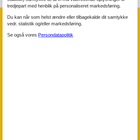
tredjepart med henblik på personaliseret markedsføring.
Du kan når som helst ændre eller tilbagekalde dit samtykke
Faciliteter
vedr. statistik og/eller markedsføring.
Se også vores
Persondatapolitik
Aktiviteter
Badmintonketsjer
2
Basketball kurv
Fodboldmål
2
Udendørs fitness udstyr
Bad
WC. Varmt og koldt vand
Bemærk
Håndklæder kan ikke lejes
Sengelinned kan ikke lejes
Sø på grunden ikke indhegnet
Udl. ikke til ungdomsgrupper
Udlejes ikke til institutioner
Udlejes kun til ferieophold
Diverse
Antal babystole
1