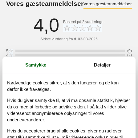
Vores gæsteanmeldelser
Vores gæsteanmeldelser
4,0
Baseret på
2
vurderinger
Sidste vurdering fra d. 03-08-2025
5
(0)
4
(2)
3
(0)
2
(0)
Samtykke
Detaljer
1
(0)
Kommentarer
Nødvendige cookies sikrer, at siden fungerer, og de kan
1 vurdering har kommentar på dansk.
derfor ikke fravælges.
3
0
2
7
voksne
børn
husdyr
2024 juli
overnat
Hvis du giver samtykke til, at vi må opsamle statistik, hjælper
du os med at forbedre og udvikle siden. I så fald vil der blive
Rigtigt hyggeligt hus, dog en del småting der var i stykker
videresendt anonymiserede oplysninger til vores
underleverandører.
Hvis du accepterer brug af alle cookies, giver du (ud over
Se nabo emner
Se solens gang om emnet
😎
statistik) samtykke til, at vi må videresende oplysninger til