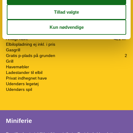
Kaffemaskine
Køkkenet har v/k vand
Køleskab
Mikroovn
Opvaskemaskine
Udendørs
Anlagt have
421 m²
Elbilopladning ej inkl. i pris
Gasgrill
Gratis p-plads på grunden
2
Grill
Havemøbler
Ladestander til elbil
Privat indhegnet have
Udendørs legetøj
Udendørs spil
Miniferie