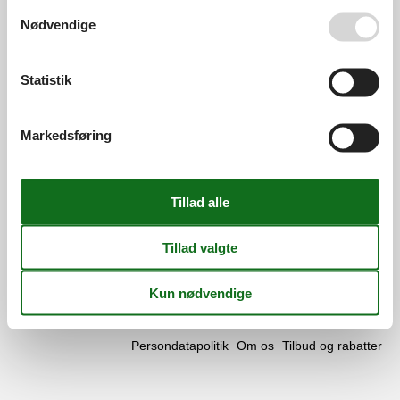
Se også vores
Persondatapolitik
Åbningstider
Nødvendige
Find os
Statistik
Metatravel Deutschland GmbH
Poststraße 33
DE-20354
Hamburg
Markedsføring
Tyskland
Momsnr.:
DE312256700
Følg os
Facebook
os
på
© 2026 Vacasol
Kontakt
Cookies
FAQ
facebook
Persondatapolitik
Om os
Tilbud og rabatter