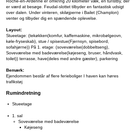
Roche-en-Ardenne er omkring 20 kilometer væk, en turistby, der
er værd at besøge. Feudal-slottet tilbyder en fantastisk udsigt
over dalen. Under vinteren, skiløjperne i Bailet (Champlon)
venter og tilbyder dig en spændende oplevelse.
Layout:
Stueetage: (tekøkken(komfur, kaffemaskine, mikrobølgeovn,
køle-fryseskab), stue / spisestue(Fjernsyn, spisebord,
sofahjørne)) På 1. etage: (soveværelse(dobbeltseng),
Soveværelse med badeværelse(køjeseng, bruser, håndvask,
toilet)) terrasse, have(deles med andre gæster), parkering
Bemærk:
Ejendommen består af flere ferieboliger I haven kan høres
trafikstøj
Rumindretning
Stueetage
1. sal
Soveværelse med badeværelse
Køjeseng