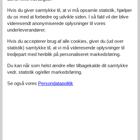
Küchenzeile war nützlich für schnelle Mahlzeiten und die schöne
Gartenansicht aus dem Wohnzimmerfenster war wirklich
Hvis du giver samtykke til, at vi må opsamle statistik, hjælper
beeindruckend.
du os med at forbedre og udvikle siden. I så fald vil der blive
videresendt anonymiserede oplysninger til vores
4,5
juni 2026
underleverandører.
Generel:
Charming location!
Hvis du accepterer brug af alle cookies, giver du (ud over
statistik) samtykke til, at vi må videresende oplysninger til
tredjepart med henblik på personaliseret markedsføring.
5,0
maj 2026
Generel:
Du kan når som helst ændre eller tilbagekalde dit samtykke
Awesome spot for hiking and discovering the valleys.
vedr. statistik og/eller markedsføring.
4,5
maj 2026
Se også vores
Persondatapolitik
Generel:
I appreciated that the kitchenette had everything necessary for
meals. The arrival felt friendly and smooth. The living area was
perfect for unwinding after exploring all day. Quiet nights made it
simple to recharge before more adventures.
5,0
april 2026
Generel:
You really get a lot for the price: comfy beds, handy