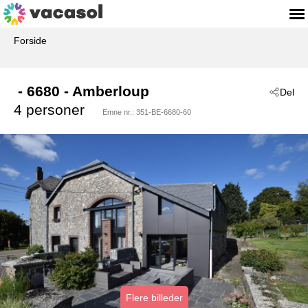
Forside
 - 6680
 - Amberloup
Del
4 personer
Emne nr.:
351-BE-6680-60
Flere billeder