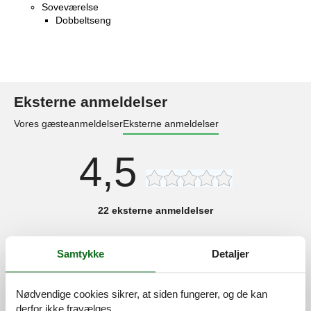
Soveværelse
Dobbeltseng
Eksterne anmeldelser
Vores gæsteanmeldelser
Eksterne anmeldelser
4,5
22 eksterne anmeldelser
4,5
juni 2026
Samtykke
Detaljer
Generel:
We kamen spät an und hatten keine Schwierigkeiten beim
Parken finden. Gute Erreichbarkeit zu lokalen
Nødvendige cookies sikrer, at siden fungerer, og de kan
Sehenswürdigkeiten während meines Aufenthaltes. Die
derfor ikke fravælges.