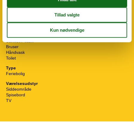
Mikroovn
Rundt om huset
Have
Delt med andre gæster
Parkering
Terrasse
Sanitet / Vask
Bruser
Håndvask
Toilet
Type
Feriebolig
Værelsesudstyr
Siddeområde
Spisebord
TV