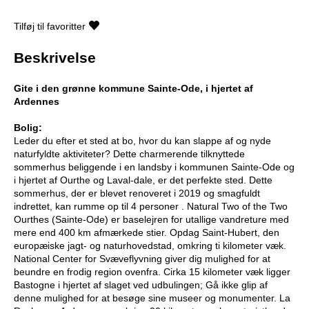
Tilføj til favoritter
Beskrivelse
Gite i den grønne kommune Sainte-Ode, i hjertet af
Ardennes
Bolig:
Leder du efter et sted at bo, hvor du kan slappe af og nyde
naturfyldte aktiviteter? Dette charmerende tilknyttede
sommerhus beliggende i en landsby i kommunen Sainte-Ode og
i hjertet af Ourthe og Laval-dale, er det perfekte sted. Dette
sommerhus, der er blevet renoveret i 2019 og smagfuldt
indrettet, kan rumme op til 4 personer . Natural Two of the Two
Ourthes (Sainte-Ode) er baselejren for utallige vandreture med
mere end 400 km afmærkede stier. Opdag Saint-Hubert, den
europæiske jagt- og naturhovedstad, omkring ti kilometer væk.
National Center for Svæveflyvning giver dig mulighed for at
beundre en frodig region ovenfra. Cirka 15 kilometer væk ligger
Bastogne i hjertet af slaget ved udbulingen; Gå ikke glip af
denne mulighed for at besøge sine museer og monumenter. La