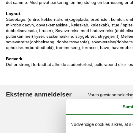
det samme. Med privat parkering, en høj stol og en barneseng er alt
Layout:
Stueetage: (entre, køkken-alrum(kogeplade, brødrister, komfur, emh
mikrobølgeovn, opvaskemaskine , køleskab, køleskab), stue / spi
dobbeltsovesofa, bruser), Soveværelse med badeværelse(dobbeltseng,
pulterkammer(fryser, vaskemaskine, strygebræt, strygejern)) Melle
soveværelse(dobbeltseng, dobbeltsovesofa), soveværelse(dobbeltsen
opholdsrum(bordfodbold), tremmeseng, terrasse, have, havemøbler, g
Bemærk:
Det er strengt forbudt at afholde studenterfest, polterabend eller fes
Eksterne anmeldelser
Vores gæsteanmeldelse
Samt
4,4
Nødvendige cookies sikrer, at si
37 eksterne anmeldelser