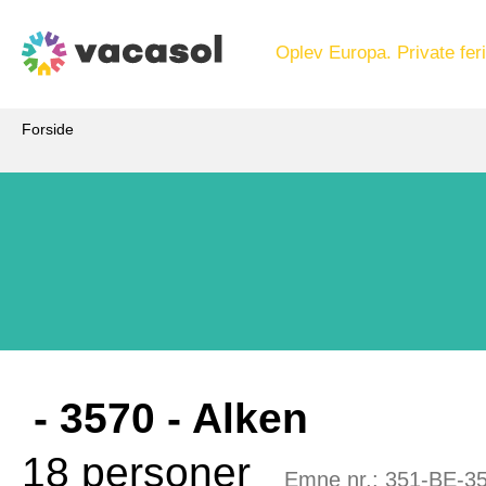
Oplev Europa. Private feri
Forside
 - 3570
 - Alken
18 personer
Emne nr.:
351-BE-3