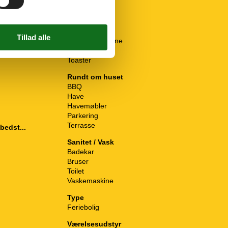
Kogeplade
Komfur
Køleskab
Mikroovn
Opvaskemaskine
Ovn
Toaster
Rundt om huset
BBQ
Have
Havemøbler
Parkering
Terrasse
bedst...
Sanitet / Vask
Badekar
Bruser
Toilet
Vaskemaskine
Type
Feriebolig
Værelsesudstyr