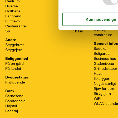
Centrum
13 km
Væk fra det he
Diverse
14 km
Fritids aktivit
Golfbane
16 km
Cykling
Langrend
15 km
Fiskeri
Lufthavn
38 km
Gåture
Restauranter
2,8 km
Ridning
Sø
18 km
Vandreture
Andre
Generel Info
Strygebræt
Badekar
Strygejern
Boligareal
Beliggenhed
Business hus
På en gård
Gadeniveau
På landet
Grillredskaber
Have
Byggestatus
Ikkeryger
Fritliggende
Noget særligt
Sjov for børn
Børn
Strygejern
Barneseng
WiFi
Bordfodbold
WLAN udendø
Højstol
Legetøj