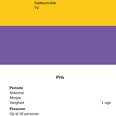
Siddeområde
TV
Pris
Periode
Ankomst
Afrejse
Varighed
1 uge
Personer
Op til 18 personer