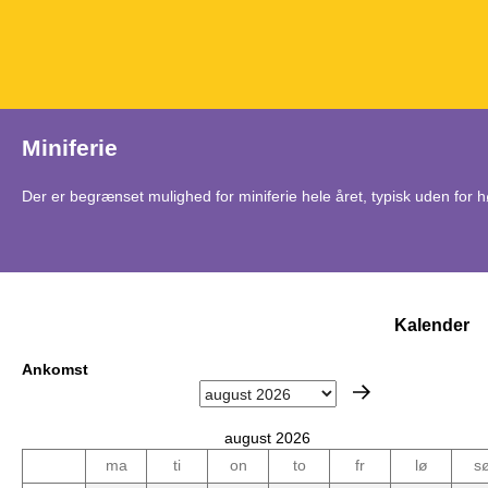
Miniferie
Der er begrænset mulighed for miniferie hele året, typisk uden for
Kalender
Ankomst
august 2026
ma
ti
on
to
fr
lø
s