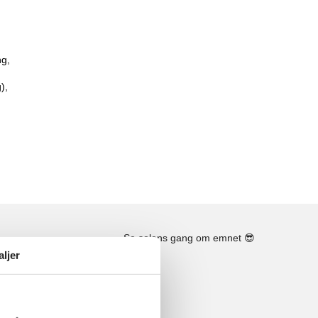
ng,
),
Se solens gang om emnet
😎
aljer