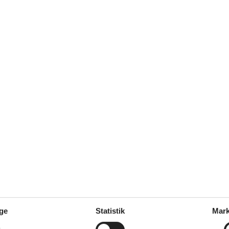
im gemütlichen Wohnzimmer zu
undenlang beschäftigt, und
rt für Familiengruppen!
februar 2026
chtige boomgaarden, Het terras
tspannen, De kinderen genoten
k van de wasmachine, Een
Handicap - Mål
Frihøjde under håndvasken >= 
ge
Statistik
Mark
Gennemgang stue >= 80 cm
Indgangsdør brede >= 80 cm