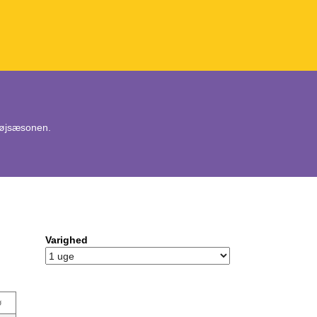
 højsæsonen.
Varighed
ø