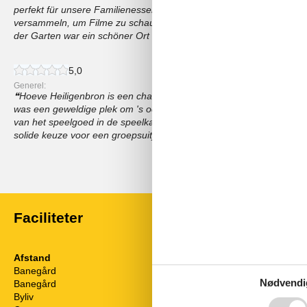
perfekt für unsere Familienessen, und wir haben es geliebt, uns 
versammeln, um Filme zu schauen, Der Spielraum hat die Kinder st
der Garten war ein schöner Ort für Grillabende, Sehr empfehlenswe
5,0
Generel:
Hoeve Heiligenbron is een charmante boerderij omringd door pra
was een geweldige plek om 's ochtends met een kopje koffie te on
van het speelgoed in de speelkamer, en wij hielden van het gema
solide keuze voor een groepsuitje,
Vis alle anmeldelser
Faciliteter
Afstand
Ferietemaer
Banegård
13 km
Romantisk
Nødvendi
Banegård
18 km
Sight-seeing
Byliv
16 km
Storbyferie