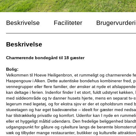
Beskrivelse
Faciliteter
Brugervurder
Beskrivelse
Charmerende bondegård til 18 gæster
Bolig:
Velkommen til Hoeve Heiligenbron, et rummeligt og charmerende ferie
Haspengouw i Alken. Dette autentiske bondehus kombinerer fred, plads
vennegrupper eller flere familier, der ønsker at nyde et afslappen
kan deltage i ferien. Indenfor finder I et stort, fuldt udstyret køk
med siddeområde og tv danner husets hjerte, mens en separat tv-stue 
legerum med legetøj, og for ekstra sjov er der et opholdsrum med b
stueetagen og har eget badeværelse – ideelt for gæster med nedsat mobi
har tilstrækkelig privatliv og komfort. Udenfor kan I nyde en rumme
eller et hyggeligt måltid udendørs. Den fredelige beliggenhed blandt
udgangspunkt for gåture og cykelture langs de berømte blomsterrute
væk og tilbyder mange restauranter, butikker og kulturelle attrakti