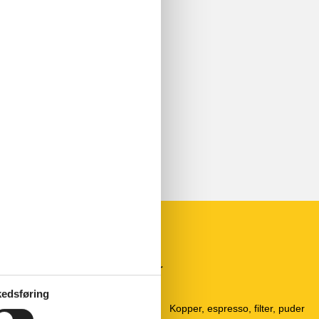
Køkkenudstyr
70 cm
Fryser
edsføring
Hætte
Kaffemaskine
Kopper, espresso, filter, puder