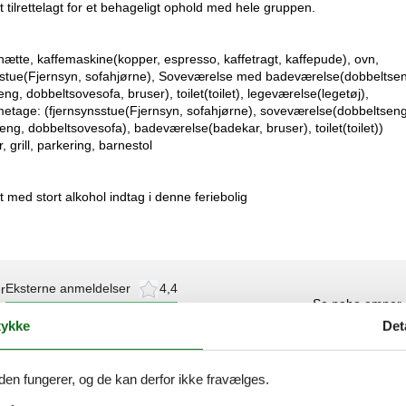
 tilrettelagt for et behageligt ophold med hele gruppen.
ætte, kaffemaskine(kopper, espresso, kaffetragt, kaffepude), ovn,
sestue(Fjernsyn, sofahjørne), Soveværelse med badeværelse(dobbeltse
 dobbeltsovesofa, bruser), toilet(toilet), legeværelse(legetøj),
metage: (fjernsynsstue(Fjernsyn, sofahjørne), soveværelse(dobbeltseng
g, dobbeltsovesofa), badeværelse(badekar, bruser), toilet(toilet))
rill, parkering, barnestol
t med stort alkohol indtag i denne feriebolig
Eksterne anmeldelser
4,4
r
Se nabo emner
ykke
Det
den fungerer, og de kan derfor ikke fravælges.