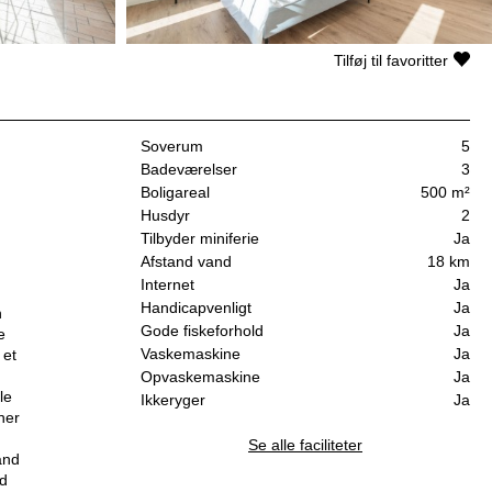
Tilføj til favoritter
Soverum
5
Badeværelser
3
Boligareal
500 m²
Husdyr
2
Tilbyder miniferie
Ja
Afstand vand
18 km
Internet
Ja
Handicapvenligt
Ja
n
Gode fiskeforhold
Ja
e
Vaskemaskine
Ja
 et
Opvaskemaskine
Ja
le
Ikkeryger
Ja
ner
Se alle faciliteter
and
ed