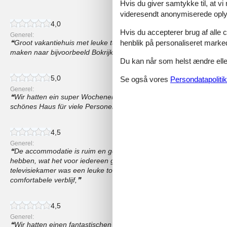
Hvis du giver samtykke til, at vi
videresendt anonymiserede oplys
4,0
Hvis du accepterer brug af alle c
Generel:
henblik på personaliseret marke
Groot vakantiehuis met leuke tuin. Vooral een leuke uitvalsbasis om
maken naar bijvoorbeeld Bokrijk, Hasselt, Sint-Truiden enz.
Du kan når som helst ændre eller
5,0
Se også vores
Persondatapolitik
Generel:
Wir hatten ein super Wochenende in dem Haus . Es ist sauber und n
schönes Haus für viele Personen .
4,5
Generel:
De accommodatie is ruim en goed uitgerust, We waardeerden he
hebben, wat het voor iedereen gemakkelijk maakte om 's ochtends 
televisiekamer was een leuke toevoeging voor wat rustige tijd, Al m
comfortabele verblijf,
4,5
Generel:
Wir hatten einen fantastischen Aufenthalt in der Hoeve Heiligenb