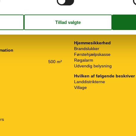
le
Plads vsa sengen >= 90 cm
eter
Handicap - tilpasset toilet
Håndgreb nær toilettet
Handicap - øvrige
Ved en sti
Hjemmesikkerhed
Brandslukker
rmation
Førstehjælpskasse
Røgalarm
500 m²
Udvendig belysning
Hvilken af følgende beskriver 
Landdistrikterne
Village
rs