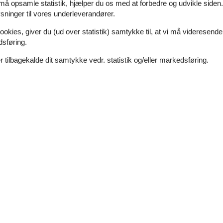
 må opsamle statistik, hjælper du os med at forbedre og udvikle siden. I
ninger til vores underleverandører.
juli 2026
ookies, giver du (ud over statistik) samtykke til, at vi må videresende
dsføring.
 met de fiets tochtjes te
 tilbagekalde dit samtykke vedr. statistik og/eller markedsføring.
juni 2026
ett hergerichtet, wirklich ein
april 2026
t om meerdere badkamers te
klaar te komen, De aparte
et al een zeer praktische en
marts 2026
ron! Die große Küche war