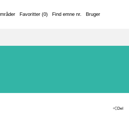
områder
Favoritter (
0
)
Find emne nr.
Bruger
Del