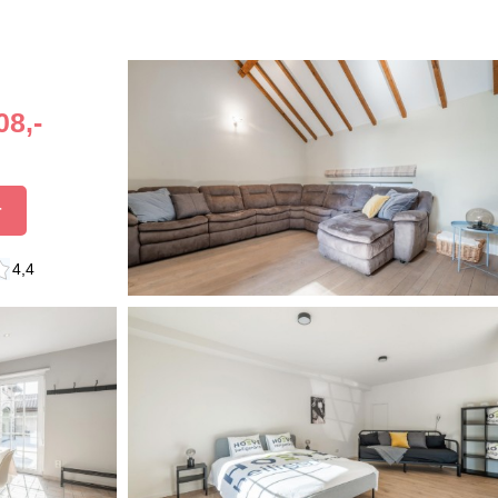
08,-
r
4,4