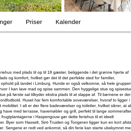
inger
Priser
Kalender
hus med plads til op til 18 gæster, beliggende i det grønne hjerte af
 og komfort, hvilket gør det til det perfekte sted for familier,
de ophold på landet i Limburg. Hunde er også velkomne, så hele gruppe
ken, hvor I kan lave mad og spise sammen. Den hyggelige stue og spisestu
på første sal tilbyder ekstra plads til at slappe af. Til børnene er der
ordfodbold. Huset har fem komfortable soveværelser, hvoraf to ligger i
litet. I alt er der flere badeværelser og toiletter, hvilket sikrer, at al
lig have med terrasse, havemøbler og grill, perfekt til lange sommerafte
 frugtplantagerne i Haspengouw gør dette feriehus til et ideelt
r. Byer som Hasselt, Sint-Truiden og Tongeren ligger kun en kort afst
oner. Sengene er redt ved ankomst, så din ferie kan starte ubekymret m