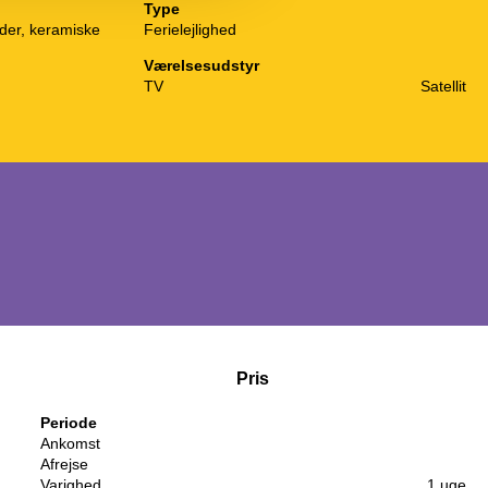
Type
der, keramiske
Ferielejlighed
Værelsesudstyr
TV
Satellit
Pris
Periode
Ankomst
Afrejse
Varighed
1 uge