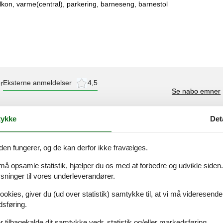
lkon, varme(central), parkering, barneseng, barnestol
Eksterne anmeldelser
4,5
r
Se nabo emner
ykke
Det
den fungerer, og de kan derfor ikke fravælges.
 må opsamle statistik, hjælper du os med at forbedre og udvikle siden. I
februar 2026
ninger til vores underleverandører.
enötigt. Die Lage im Prt gefiel
ookies, giver du (ud over statistik) samtykke til, at vi må videresende
ab 6 Uhr morgens, uns hat es
dsføring.
l. Insgesamt sauber und
 tilbagekalde dit samtykke vedr. statistik og/eller markedsføring.