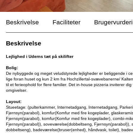
Beskrivelse
Faciliteter
Brugervurder
Beskrivelse
Lejlighed i Uderns tæt på skilifter
Bolig:
De nybyggede og meget veludstyrede lejligheder er beliggende i cen
lige foran huset og kun 2 km fra Hochzillertal-svævebanerne/ Kaltenb
til et ferieophold for flere familier. Det in-house pizzeria inviterer d
omgivelser.
Layout:
Stueetage: (pulterkammer, Internetadgang, Internetadgang, Parkeri
Fjernsyn(parabol), komfur(Komfur med fire kogeplader, glaskerami
Fjernsyn(parabol), komfur(Komfur med fire kogeplader), combi-mik
Fjernsyn(parabol)), soveværelse(dobbeltseng, Fjernsyn(parabol)),
dobbeltseng), badeværelse(bruser(enhed), håndvask, toilet), badev