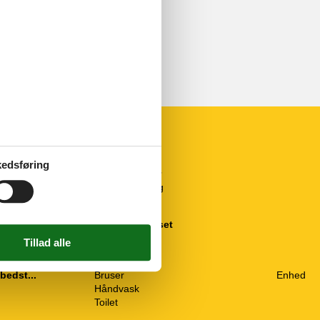
edsføring
Parkfaciliteter
138 m²
Internetadgang
Parkering
Rundt om huset
Parkering
Sanitet / Vask
bedst...
Bruser
Enhed
Håndvask
Toilet