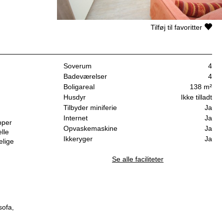
Tilføj til favoritter
Soverum
4
Badeværelser
4
Boligareal
138 m²
Husdyr
Ikke tilladt
Tilbyder miniferie
Ja
Internet
Ja
pper
Opvaskemaskine
Ja
lle
Ikkeryger
Ja
elige
Se alle faciliteter
sofa,