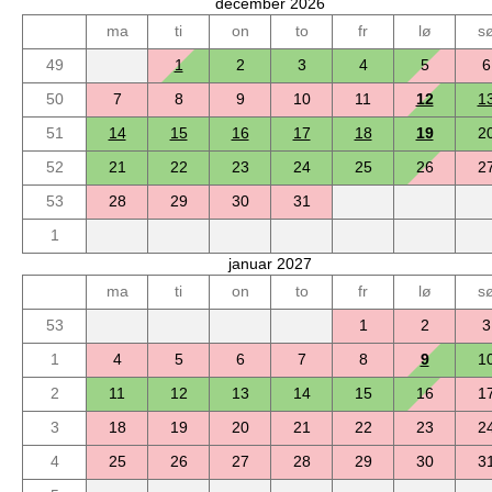
december 2026
ma
ti
on
to
fr
lø
s
49
1
2
3
4
5
6
50
7
8
9
10
11
12
1
51
14
15
16
17
18
19
2
52
21
22
23
24
25
26
2
53
28
29
30
31
1
januar 2027
ma
ti
on
to
fr
lø
s
53
1
2
3
1
4
5
6
7
8
9
1
2
11
12
13
14
15
16
1
3
18
19
20
21
22
23
2
4
25
26
27
28
29
30
3