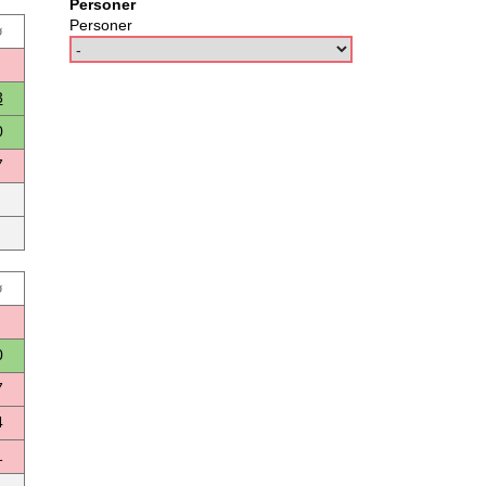
Personer
Personer
ø
3
0
7
ø
0
7
4
1