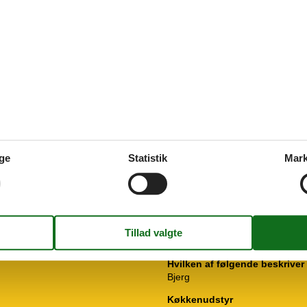
januar 2017
ße Gruppen und tollem Balkon.
t im Haus-suuuper!!!!
ge
Statistik
Mark
Generel Information
Boligareal
de eller i centrum (landsby)
Ikkeryger
WiFi
Hjemmesikkerhed
Sikkerheds Boks
Hvilken af følgende beskriver 
Bjerg
Køkkenudstyr