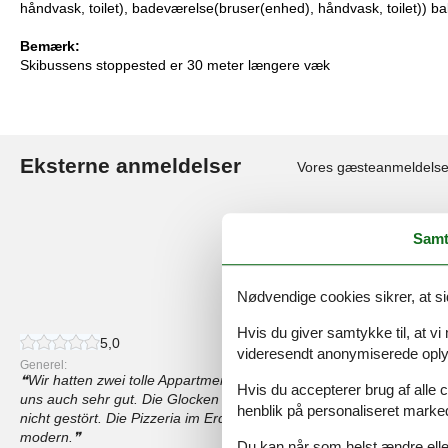
håndvask, toilet), badeværelse(bruser(enhed), håndvask, toilet)) ba
Bemærk:
Skibussens stoppested er 30 meter længere væk
Eksterne anmeldelser
Vores gæsteanmeldelse
4,5
Samt
6 eksterne anmeldelser
Nødvendige cookies sikrer, at si
Hvis du giver samtykke til, at vi
5,0
videresendt anonymiserede oplys
Generel:
Wir hatten zwei tolle Appartments. Ausstattung mit allem was man b
Hvis du accepterer brug af alle c
uns auch sehr gut. Die Glocken des Kirchturms nebenan schlagen 
henblik på personaliseret marke
nicht gestört. Die Pizzeria im Erdgeschoss hat eine leckere Auswah
modern.
Du kan når som helst ændre eller