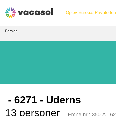
Oplev Europa. Private feri
Forside
 - 6271
 - Uderns
13 personer
Emne nr.:
350-AT-62