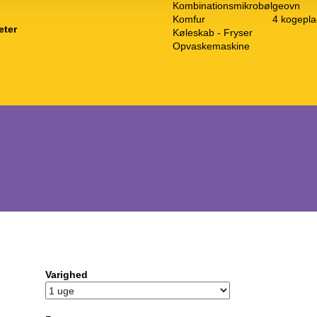
Kombinationsmikrobølgeovn
Komfur
4 kogepla
eter
Køleskab - Fryser
Opvaskemaskine
Varighed