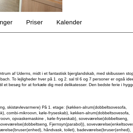
inger
Priser
Kalender
trum af Uderns, midt i et fantastisk bjerglandskab, med skibussen sto
ach. To lejligheder hver på 1. og 2. sal til 6 og 7 personer er også idee
ig til et besøg for at forkæle dig med delikatesser. Den bedste ferie i hygg
ng, skistøvlevarmere) På 1. etage: (køkken-alrum(dobbeltsovesofa,
sk), combi-mikroovn, køle-fryseskab), køkken-alrum(dobbeltsovesofa,
roovn, opvaskemaskine , køle-fryseskab), soveværelse(dobbeltseng,
 soveværelse(dobbeltseng, Fjernsyn(parabol)), soveværelse(enkeltsove
ærelse(bruser(enhed), håndvask, toilet), badeværelse(bruser(enhed),