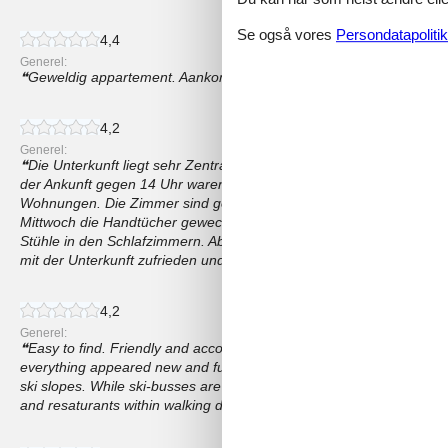
Se også vores
Persondatapolitik
4,4
Generel:
Geweldig appartement. Aankomst goed geregeld. Alles er op en a
4,2
Generel:
Die Unterkunft liegt sehr Zentral in Uterns. Der Skibus hält wenige
der Ankunft gegen 14 Uhr waren die Wohnung schon bezugsfertig. 
Wohnungen. Die Zimmer sind geräumig und sauber. Bei Buchung 
Mittwoch die Handtücher gewechselt. Was für uns noch fehlte sind 
Stühle in den Schlafzimmern. Aber das ist schon meckern auf hoh
mit der Unterkunft zufrieden und können die Unterkunft weiter Emp
4,2
Generel:
Easy to find. Friendly and accomodating host. Roomy accomodation
everything appeared new and functioned seemlessly. Kitchen lacked
ski slopes. While ski-busses are available I recommend to bring a
and resaturants within walking distance.