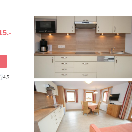
15,-
r
4,5