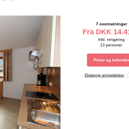
7 overnatninger
Fra
DKK
14.4
Inkl. rengøring
13
personer
Priser og kalende
Eksterne anmeldelser