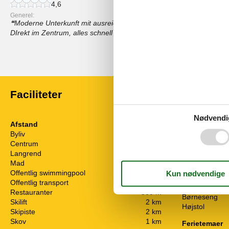
4,6
Generel:
Moderne Unterkunft mit ausreichend Bädern und Geschirr für gro
DIrekt im Zentrum, alles schnell per Fuß zu erreichen. Bäcker direk
Vis alle anmeldelser
Faciliteter
Nødvendi
Afstand
Beliggenhed
Byliv
3 km
An der Piste
Centrum
100 m
I et boligområ
Langrend
3 km
Byggestatus
Mad
500 m
Ferielejlighed
Offentlig swimmingpool
3 km
Offentlig transport
1 km
Børn
Restauranter
500 m
Børneseng
Skilift
2 km
Højstol
Skipiste
2 km
Skov
1 km
Ferietemaer