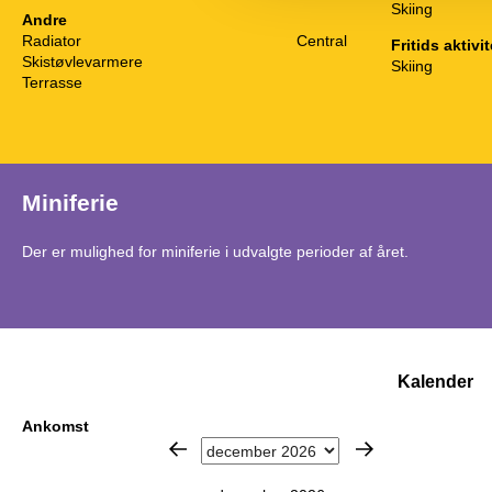
Skiing
Andre
Radiator
Central
Fritids aktivit
Skistøvlevarmere
Skiing
Terrasse
Miniferie
Der er mulighed for miniferie i udvalgte perioder af året.
Kalender
Ankomst