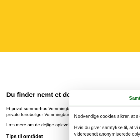
Du finder nemt et dejligt sommerhus Vem
Samt
Et privat sommerhus Vemmingbund til udlejning er det perfekte ud
private ferieboliger Vemmingbund, så her kan du så let som ingenti
Nødvendige cookies sikrer, at si
Læs mere om de dejlige oplevelser du kan vælge mellem, og om ford
Hvis du giver samtykke til, at vi
videresendt anonymiserede oplys
Tips til området