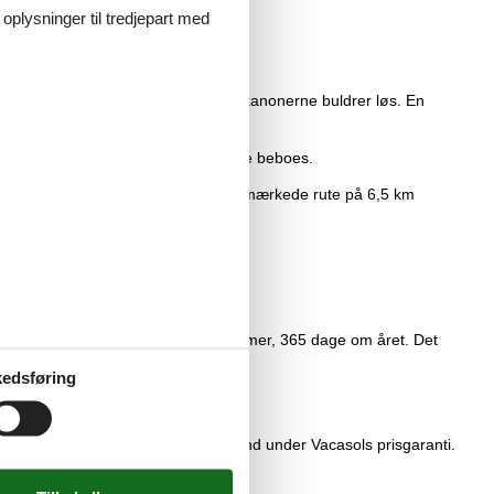
 oplysninger til tredjepart med
lse i skanserne, og vær med når kanonerne buldrer løs. En
 åbent for publikum, når slottet ikke beboes.
iske på en travetur, kan I følge den afmærkede rute på 6,5 km
t til leje hos os. Alle døgnets 24 timer, 365 dage om året. Det
edsføring
n online. Du vil automatisk falde ind under Vacasols prisgaranti.
igere pris end vores.