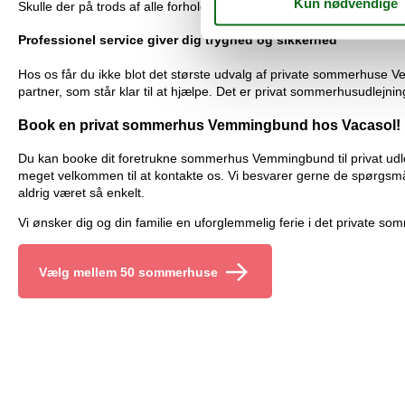
Skulle der på trods af alle forholdsregler alligevel ske en smutter i 
Professionel service giver dig tryghed og sikkerhed
Hos os får du ikke blot det største udvalg af private sommerhuse Ve
partner, som står klar til at hjælpe. Det er privat sommerhusudl
Book en privat sommerhus Vemmingbund hos Vacasol!
Du kan booke dit foretrukne sommerhus Vemmingbund til privat udle
meget velkommen til at kontakte os. Vi besvarer gerne de spørgs
aldrig været så enkelt.
Vi ønsker dig og din familie en uforglemmelig ferie i det private 
Vælg mellem 50 sommerhuse