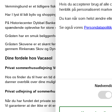
Hvis du accepterer brug af alle c
Vemmingbund er et tidligere fiskerleje i bunden af bugten med samm
henblik på personaliseret marke
Har I lyst til lidt byliv og shopping, er der ikke langt til Sønderb
Du kan når som helst ændre eller
På Historiecenter Dybbøl Banke ved Dybbøl Mølle kan I lære mere
Se også vores
Persondatapolitik
spændende oplevelse for store og små.
Gråsten har en smuk beliggenhed ud til Flensborg Fjord, og her kan
Gråsten Skovene er et skønt ferieudflugtsmål, hvor I kan nyde en roli
gennem Rinkenæs Skov og Dyrehaven.
Dine fordele hos Vacasol
Privat sommerhusudlejning Vemmingbund: Det største udvalg
Hos os finder du til hver en tid det største udvalg af sommerhuse,
danner overblik over dine muligheder og sparer dig for tid og bes
Nødvendi
Privat udlejning af sommerhus Vemmingbund med prisgaranti
Når du har fundet det private sommerhus Vemmingbund til udlejning,
Vi garanterer at der ikke er ét eneste af de andre udlejningsbureau