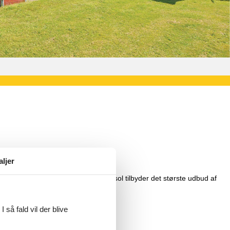
aljer
dende ferieområde byder på. Vacasol tilbyder det største udbud af
på siden.
 så fald vil der blive