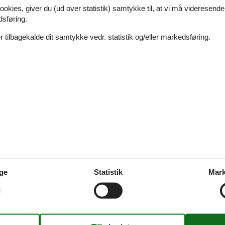
ookies, giver du (ud over statistik) samtykke til, at vi må videresende
e navn. Her er der dejligt lavt vand og en skøn sandstrand.
dsføring.
org, hvor I kan besøge museet på Sønderborg Slot på havnen.
 tilbagekalde dit samtykke vedr. statistik og/eller markedsføring.
 om krigen i 1864 på en spændende og medrivende måde. Gå på opdage
 I se kongefamiliens sommerbolig Gråsten Slot. Slotskirken og haven er
g og uforstyrret stund i den herlige natur og evt. holde picnic. Er I fr
 og derfor kan du uden problemer finde dit sommerhus Vemmingbund priva
vær, at du kan se så mange private sommerhuse på denne ene side.
ge
Statistik
Mark
 som skal danne rammen om familiens ferie, kan du uden videre leje de
er, som udlejer dit foretrukne sommerhus Vemmingbund privat til en bill