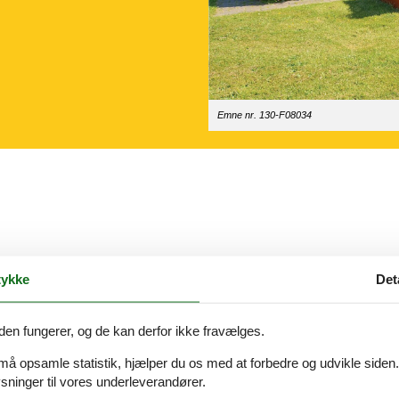
Emne nr. 130-F08034
mingbund her på siden
ykke
Det
gangspunkt for de mange, uforglemmelige ferieoplevelser som det spæn
ng danne dig et overblik over mulighederne.
den fungerer, og de kan derfor ikke fravælges.
elene ved at leje et sommerhus Vemmingbund til privat udlejning her 
 må opsamle statistik, hjælper du os med at forbedre og udvikle siden. I
ninger til vores underleverandører.