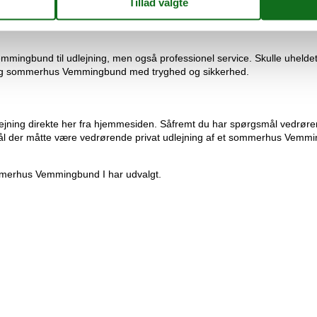
vores kontrol af priserne hos de andre udlejningsbureauer, godtgør vi hele
mmingbund til udlejning, men også professionel service. Skulle uheldet
ejning sommerhus Vemmingbund med tryghed og sikkerhed.
jning direkte her fra hjemmesiden. Såfremt du har spørgsmål vedrøren
mål der måtte være vedrørende privat udlejning af et sommerhus Vemm
sommerhus Vemmingbund I har udvalgt.