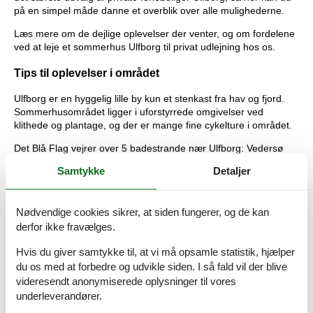
på en simpel måde danne et overblik over alle mulighederne.
Læs mere om de dejlige oplevelser der venter, og om fordelene
ved at leje et sommerhus Ulfborg til privat udlejning hos os.
Tips til oplevelser i området
Ulfborg er en hyggelig lille by kun et stenkast fra hav og fjord.
Sommerhusområdet ligger i uforstyrrede omgivelser ved
klithede og plantage, og der er mange fine cykelture i området.
Det Blå Flag vejrer over 5 badestrande nær Ulfborg: Vedersø
Klit, Fjand, Spidsbjerg, Berghuse og Thorsminde. Flaget er et
Samtykke
Detaljer
kvalitetsstempel af vandkvaliteten og miljøet ved stranden. En
sommerdag ved det dejlige Vesterhav hører til en familieferie i
Danmark.
Nødvendige cookies sikrer, at siden fungerer, og de kan
Der er mange skønne oplevelser at hente i naturen omkring
derfor ikke fravælges.
Ulfborg. Bl.a. Nørhede Skovlegeplads og Spidsbjerg
Skovlegeplads. Alle legeredskaber som vipper, klatrestativer og
Hvis du giver samtykke til, at vi må opsamle statistik, hjælper
gynger er lavet i naturens egne materialer, og der er picnic
du os med at forbedre og udvikle siden. I så fald vil der blive
områder, hvor I kan nyde den medbragte madkurven.
videresendt anonymiserede oplysninger til vores
underleverandører.
Området ved Ulfborg har flere fine gårdbutikker. F.eks. på