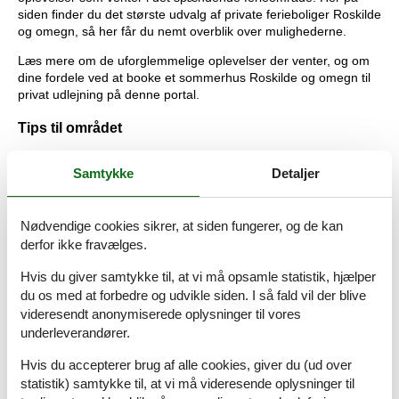
siden finder du det største udvalg af private ferieboliger Roskilde
og omegn, så her får du nemt overblik over mulighederne.
Læs mere om de uforglemmelige oplevelser der venter, og om
dine fordele ved at booke et sommerhus Roskilde og omegn til
privat udlejning på denne portal.
Tips til området
Den gamle domkirkeby Roskilde er en smuk og historisk by.
Samtykke
Detaljer
Domkirken er optaget på UNESOCs Verdenskulturarvsliste, og
et absolut must see. Her ligger de fleste af landets konger og
dronninger begravet, og her finder I også den 3000 kg. tunge
Nødvendige cookies sikrer, at siden fungerer, og de kan
bronze Kongeport.
derfor ikke fravælges.
På Vikingeskibsmuseet ved Roskilde Fjord ligger frem originale
vikingeskibe fra 1000-tallet samt Havhingsten fra Glendalough.
Hvis du giver samtykke til, at vi må opsamle statistik, hjælper
På et indblik i vinkingernes liv og arbejde og projektet Fuldblod
du os med at forbedre og udvikle siden. I så fald vil der blive
på Havet. Her kan I gå om bord i et vikingeskib og få en sejltur
videresendt anonymiserede oplysninger til vores
på fjorden. Turen skal bookes på forhånd, da det er meget
underleverandører.
populært.
Hvis du accepterer brug af alle cookies, giver du (ud over
Roskilde Kloster er en kulturhistorisk perle midt i byen. Klostret
statistik) samtykke til, at vi må videresende oplysninger til
er landets første adelige jomfrukloster, og man kan tage på en