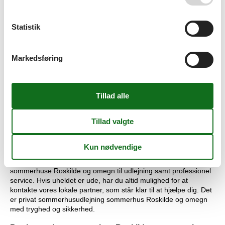
laveste pris samt professionel service og sikkerhed.
Privat udlejning af sommerhus Roskilde og omegn med
Statistik
prisgaranti
Alle sommerhuse som udlejes igennem Vacasol falder under
Markedsføring
vores prisgaranti. Vi garanterer at der ikke er én eneste af vores
konkurrenter, som udlejer dit foretrukne sommerhus Roskilde og
omegn privat til en pris, som er billigere end vores.
Hvis der en sjælden gang alligevel opstår en smutter i vores
overvågning af priserne hos de andre udlejningsbureauer,
godtgør vi hele differencen i prisen. Pengene vil blive indsat
direkte på din konto.
Professionel service giver dig tryghed og sikkerhed
Hos Vacasol får du både det største udbud af private
sommerhuse Roskilde og omegn til udlejning samt professionel
service. Hvis uheldet er ude, har du altid mulighed for at
kontakte vores lokale partner, som står klar til at hjælpe dig. Det
er privat sommerhusudlejning sommerhus Roskilde og omegn
med tryghed og sikkerhed.