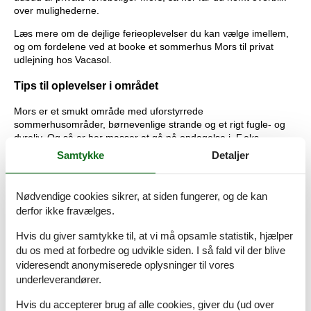
over mulighederne.
Læs mere om de dejlige ferieoplevelser du kan vælge imellem,
og om fordelene ved at booke et sommerhus Mors til privat
udlejning hos Vacasol.
Tips til oplevelser i området
Mors er et smukt område med uforstyrrede
sommerhusområder, børnevenlige strande og et rigt fugle- og
dyreliv. Og så er her masser at gå på opdagelse i. F.eks.
Herregården Højriis fra 1300-tallet med voldgrave og alt, der
Samtykke
Detaljer
hører en herregård til. Moler Museet har en flot samling af
fossiler fundet på Mors, og I kan selv finde fossiler ved
skrænterne. Måske er I heldige at finde en med et dyr eller en
Nødvendige cookies sikrer, at siden fungerer, og de kan
fugl - museet kan hjælpe med at fortælle, hvad der er, I har
derfor ikke fravælges.
fundet.
Hvis du giver samtykke til, at vi må opsamle statistik, hjælper
Blandt de dejlige børnevenlige strande på Mors kan nævnes
du os med at forbedre og udvikle siden. I så fald vil der blive
Østerstrand, Sillerslev Strand, Vester Hunnerup og Dragstrup
videresendt anonymiserede oplysninger til vores
Strand. Her er der lavt vand langt ud og flere steder
underleverandører.
borde/bænke og toiletter, og især ved Dragstrup og Vester
Hunnerup kan I være heldige at finde rav og forstenede
Hvis du accepterer brug af alle cookies, giver du (ud over
søpindsvin.