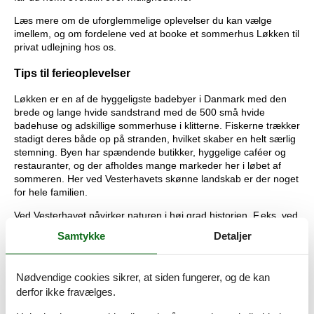
Læs mere om de uforglemmelige oplevelser du kan vælge
imellem, og om fordelene ved at booke et sommerhus Løkken til
privat udlejning hos os.
Tips til ferieoplevelser
Løkken er en af de hyggeligste badebyer i Danmark med den
brede og lange hvide sandstrand med de 500 små hvide
badehuse og adskillige sommerhuse i klitterne. Fiskerne trækker
stadigt deres både op på stranden, hvilket skaber en helt særlig
stemning. Byen har spændende butikker, hyggelige caféer og
restauranter, og der afholdes mange markeder her i løbet af
sommeren. Her ved Vesterhavets skønne landskab er der noget
for hele familien.
Ved Vesterhavet påvirker naturen i høj grad historien. F.eks. ved
Rubjerg Knude, hvor sandflugten hvert år rykker klitten tættere
Samtykke
Detaljer
på fyret. For at forhindre fyret i at styrte i havet, satte man det i
2019 på hjul og trillede det 70 meter længere væk fra havet. I
bakkerne uden for Løkken ligger Børglum Kloster med
Nødvendige cookies sikrer, at siden fungerer, og de kan
spændende udstiller for både børn og voksne.
derfor ikke fravælges.
En frisk 5 km cykeltur gennem det smukke landskab mod syd så