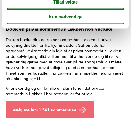
service. Skulle uheldet være ude, har du altid mulighed at
henvende dig til vores stedlige partner, som står klar til at hjælpe
dig. Det er privat sommerhusudlejning sommerhus Løkken med
tryghed og sikkerhed.
Book en privat sommerhus Løkken hos Vacasol!
Du kan booke dit foretrukne sommerhus Løkken til privat
udlejning direkte her fra hjemmesiden. Såfremt du har
spørgsmål vedrørende din leje af et privat sommerhus Løkken,
er du selvfølgelig altid velkommen til at henvende dig til os. Vi
hjælper dig gerne med at finde svar på de spørgsmål du måtte
have vedrørende privat udlejning af et sommerhus Løkken.
Privat sommerhusudlejning Løkken har simpelthen aldrig været
så enkelt og lige til.
Vi ønsker dig og din familie en skøn ferie i det private
sommerhus Løkken I har bestemt jer for at leje.
Vælg mellem 1.541 sommerhuse