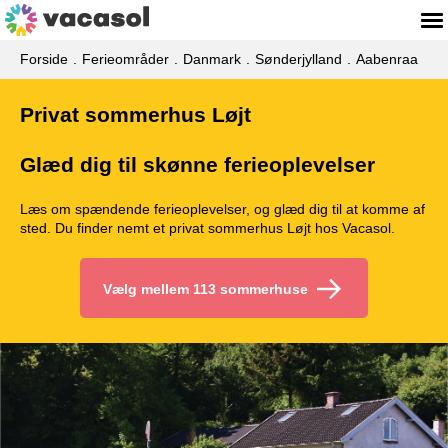
Forside
Ferieområder
Danmark
Sønderjylland
Aabenraa
Privat sommerhus Løjt
Glæd dig til skønne ferieoplevelser
Læs om spændende ferieoplevelser, og glæd dig til at komme af
sted. Du finder nemt et privat sommerhus Løjt hos Vacasol.
Vælg mellem 113 sommerhuse