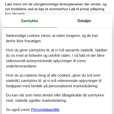
Læs mere om de uforglemmelige ferieoplevelser der venter, og
om fordelene ved at leje et sommerhus Løjt til privat udlejning
hos Vacasol.
Samtykke
Detaljer
Tips til ferieoplevelser i området
Der er mange skønne badestrande i nærheden af Løjt, der alle
Nødvendige cookies sikrer, at siden fungerer, og de kan
er børnevenlige med lavt vand. F.eks. Kollund Strand,
derfor ikke fravælges.
Sønderstrand Aabenraa og Skarrev Strand.
Hvis du giver samtykke til, at vi må opsamle statistik, hjælper
Kan I lide at tage på fisketur, så er Rødekro Fiskepark og Mjøls
du os med at forbedre og udvikle siden. I så fald vil der blive
Lystfiskeri sagen. Her kan I fange ørreder, ål, aborre, rødfisk,
bras, sandart og gedde.
videresendt anonymiserede oplysninger til vores
underleverandører.
På en dag, hvor vejret er til udendørs aktiviteter, er en sejltur på
Haderslev Fjord med hjuldamperen Helene en skøn oplevelse.
Hvis du accepterer brug af alle cookies, giver du (ud over
Turen går fra Haderslev til Årø via Årøsund og hjem til
statistik) samtykke til, at vi må videresende oplysninger til
Haderslev.
tredjepart med henblik på personaliseret markedsføring.
Haderslev er en skøn by, hvis I vil shoppe og opleve den gamle
Du kan når som helst ændre eller tilbagekalde dit samtykke
købstads historiske seværdigheder. Bl.a. domkirken og
vedr. statistik og/eller markedsføring.
bymuseet.
Se også vores
Persondatapolitik
På Brundlund Slot kan I opleve skiftende kunstudstillinger af