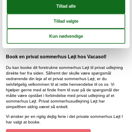
Professionel service giver dig tryghed og sikkerhed
Hos os får du både det største udvalg af private sommerhuse
Løjt til udlejning og professionel service. Hvis uheldet er ude,
har du altid mulighed for at henvende dig til vores lokale
samarbejdspartner, som står klar til at hjælpe dig. Det er privat
sommerhusudlejning sommerhus Løjt med tryghed og
sikkerhed.
Book en privat sommerhus Løjt hos Vacasol!
Du kan booke dit foretrukne sommerhus Løjt til privat udlejning
direkte her fra siden. Såfremt der skulle være spørgsmål
vedrørende din leje af et privat sommerhus Løjt, er du
selvfølgelig velkommen til at rette henvendelse til os os. Vi
hjælper gerne med at finde frem til svar på de spørgsmål der
måtte være opstået i forbindelse med privat udlejning af et
sommerhus Løjt. Privat sommerhusudlejning Løjt har
simpelthen aldrig været så enkelt.
Vi ønsker jer en rigtig dejlig ferie i det private sommerhus Løjt I
har valgt at booke.