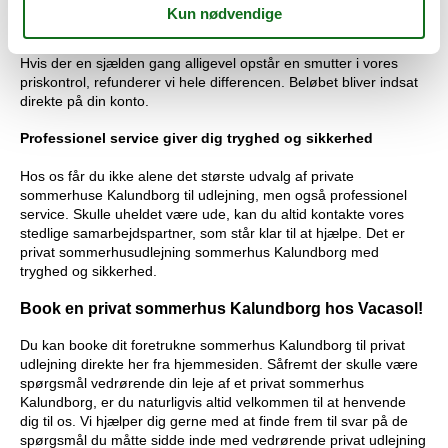
konkurrerende, som udlejer dit foretrukne sommerhus
Kalundborg privat til en pris, som er lavere end vores.
Hvis der en sjælden gang alligevel opstår en smutter i vores
priskontrol, refunderer vi hele differencen. Beløbet bliver indsat
direkte på din konto.
Professionel service giver dig tryghed og sikkerhed
Hos os får du ikke alene det største udvalg af private
sommerhuse Kalundborg til udlejning, men også professionel
service. Skulle uheldet være ude, kan du altid kontakte vores
stedlige samarbejdspartner, som står klar til at hjælpe. Det er
privat sommerhusudlejning sommerhus Kalundborg med
tryghed og sikkerhed.
Book en privat sommerhus Kalundborg hos Vacasol!
Du kan booke dit foretrukne sommerhus Kalundborg til privat
udlejning direkte her fra hjemmesiden. Såfremt der skulle være
spørgsmål vedrørende din leje af et privat sommerhus
Kalundborg, er du naturligvis altid velkommen til at henvende
dig til os. Vi hjælper dig gerne med at finde frem til svar på de
spørgsmål du måtte sidde inde med vedrørende privat udlejning