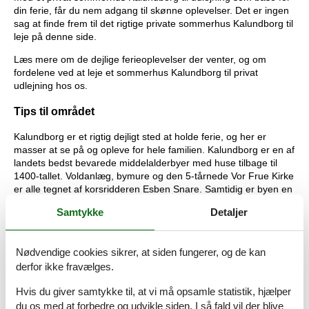
din ferie, får du nem adgang til skønne oplevelser. Det er ingen
sag at finde frem til det rigtige private sommerhus Kalundborg til
leje på denne side.
Læs mere om de dejlige ferieoplevelser der venter, og om
fordelene ved at leje et sommerhus Kalundborg til privat
udlejning hos os.
Tips til området
Kalundborg er et rigtig dejligt sted at holde ferie, og her er
masser at se på og opleve for hele familien. Kalundborg er en af
landets bedst bevarede middelalderbyer med huse tilbage til
1400-tallet. Voldanlæg, bymure og den 5-tårnede Vor Frue Kirke
er alle tegnet af korsridderen Esben Snare. Samtidig er byen en
driftig handelsby og landets tredje største krydstogthavn.
Samtykke
Detaljer
Byen Kalundborg er en charmerende blanding af velbevaret
middelalderby, moderne shopping- og handelsby og krydstogt
destination. Blandt de smukke bygninger fra middelalderen er
Nødvendige cookies sikrer, at siden fungerer, og de kan
Vor Frue Kirke og den seks-længede bindingsværksgård,
derfor ikke fravælges.
Lindegården, der i dag er museum for oldtid og middelalder.
Langs kysten er der dejlige familievenlige strande og gode
Hvis du giver samtykke til, at vi må opsamle statistik, hjælper
fiskeplader, og landskabet indbyder til aktiv ferie. Røsbæs
du os med at forbedre og udvikle siden. I så fald vil der blive