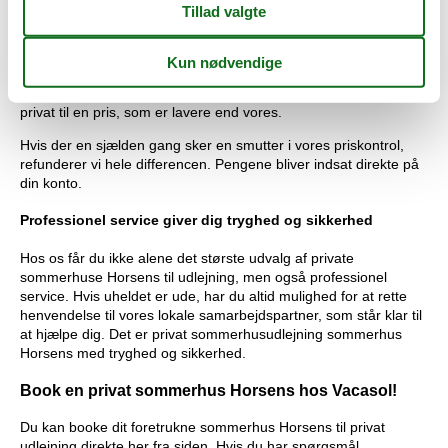
Privat udlejning af sommerhus Horsens med prisgaranti
Alle sommerhuse der udlejes gennem os er dækket ind af vores
prisgaranti. Vi står inde for at der ikke er én eneste af vores
konkurrenter, som udlejer dit foretrukne sommerhus Horsens
privat til en pris, som er lavere end vores.
Hvis der en sjælden gang sker en smutter i vores priskontrol,
refunderer vi hele differencen. Pengene bliver indsat direkte på
din konto.
Professionel service giver dig tryghed og sikkerhed
Hos os får du ikke alene det største udvalg af private
sommerhuse Horsens til udlejning, men også professionel
service. Hvis uheldet er ude, har du altid mulighed for at rette
henvendelse til vores lokale samarbejdspartner, som står klar til
at hjælpe dig. Det er privat sommerhusudlejning sommerhus
Horsens med tryghed og sikkerhed.
Book en privat sommerhus Horsens hos Vacasol!
Du kan booke dit foretrukne sommerhus Horsens til privat
udlejning direkte her fra siden. Hvis du har spørgsmål