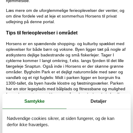
hjemmeside.
Læs mere om de uforglemmelige ferieoplevelser der venter, og
om dine fordele ved at leje et sommerhus Horsens til privat
udlejning på denne portal.
Tips til ferieoplevelser i området
Horsens er en spændende shopping- og kulturby spækket med
oplevelser for både børn og voksne. Byen ligger tæt på nogle af
østkystens dejlige badestrande og små fiskerlejer. Tager I
cyklerne kommer I langt omkring, f.eks. langs fjorden til det lille
færgeleje Snaptun. Også inde i Horsens er der skønne grønne
områder. Bygholm Park er et dejligt naturområde med søer og
vandløb og et rigt fugleliv. Midt i parken ligger en borgruin fra
1300-tallet, da byen havde klostre og fæstningsværker. Parken
har en stor legeplads med bålplads og fitnessbane og mulighed
for andre sportsgrene. Her er også en hundeskov, hvis familiens
firbenede medlem er med på ferie.
Samtykke
Detaljer
Horsens er en fængslende by på mere end en måde. Byens
gamle fængsel er i dag fængselsmuseum, hvor I kan besøge
Nødvendige cookies sikrer, at siden fungerer, og de kan
cellerne og få fortalt om livet bag tremmer. Aqua Forum er et
derfor ikke fravælges.
moderne center med vandrutsjebaner, udspringstårne, vandfald
og mange andre oplevelser for vandhunde. Familiens mere