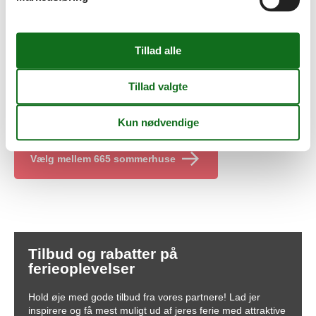
udlejning direkte her fra hjemmesiden. Såfremt du har
spørgsmål vedrørende din leje af et privat sommerhus Bork
Havn, er du selvfølgelig altid velkommen til at kontakte os. Vi
besvarer naturligvis gerne dine spørgsmål i forbindelse med
privat udlejning af et sommerhus Bork Havn. Privat
sommerhusudlejning Bork Havn har helt enkelt aldrig været så
nemt.
Vacasol ønsker dig og din familie en skøn ferie i det private
sommerhus Bork Havn I har besluttet at booke.
Vælg mellem 665 sommerhuse
Tilbud og rabatter på
ferieoplevelser
Hold øje med gode tilbud fra vores partnere! Lad jer
inspirere og få mest muligt ud af jeres ferie med attraktive