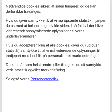
Ved Bork Nordstrand er det dejlig børnevenligt at bade, da
vandet både er meget lavt og roligt. Er det ikke strandvejr, vil
Nødvendige cookies sikrer, at siden fungerer, og de kan
børnene elske at besøge Bork Legeland, der er et stort
derfor ikke fravælges.
indendørs legeland med sjov for børn i alle aldre.
Hvis du giver samtykke til, at vi må opsamle statistik, hjælper
Holder I ferie ved Bork Havn, er I tæt på de skønne sandstrande
du os med at forbedre og udvikle siden. I så fald vil der blive
ved Vesterhavet. Strande som disse finder I ikke andre steder.
videresendt anonymiserede oplysninger til vores
Besøg også fiskeribyen Hvide Sande og den gamle skønne
underleverandører.
købstad Ringkøbing. Mellem Nymindegab og Nr. Nebel ligger
det store Seawest ferie- og badeland, hvor der er
Hvis du accepterer brug af alle cookies, giver du (ud over
underholdning nok for hele familien til en hel regnvejrsdag.
statistik) samtykke til, at vi må videresende oplysninger til
tredjepart med henblik på personaliseret markedsføring.
Dine fordele hos Vacasol
Du kan når som helst ændre eller tilbagekalde dit samtykke
Privat sommerhusudlejning Bork Havn: Det største udvalg
vedr. statistik og/eller markedsføring.
Hos os finder du når som helst det største udvalg af
Se også vores
Persondatapolitik
sommerhuse, og derfor kan du uden videre finde dit sommerhus
Bork Havn privat til leje her. Dag ud og dag ind, 365 dage om
året. Derfor kan du straks få et overblik over alle mulighederne,
og på ingen tid udsøge det helt rigtige sommerhus Bork Havn
privat til leje.
Privat udlejning af sommerhus Bork Havn med prisgaranti