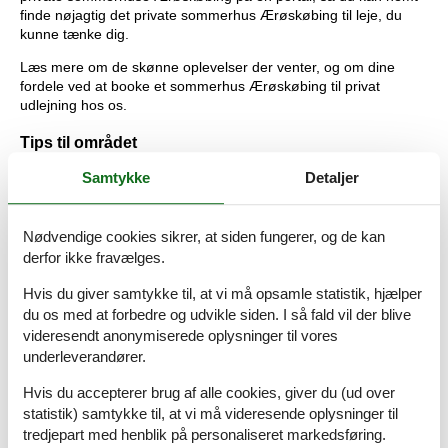
finde nøjagtig det private sommerhus Ærøskøbing til leje, du
kunne tænke dig.
Læs mere om de skønne oplevelser der venter, og om dine
fordele ved at booke et sommerhus Ærøskøbing til privat
udlejning hos os.
Tips til området
Samtykke
Detaljer
Ved lystbådehavnen i Æreskøbing ligger den skønneste og mest
børnevenlige standstrand Vesterstrand. Her er sandbund og
klart, lavt vand, hvor børnene kan bade og lege under trygge
forhold.
Nødvendige cookies sikrer, at siden fungerer, og de kan
derfor ikke fravælges.
Den idylliske købstad Æreskøbing kan dateres tilbage til midt
1200-tallet, og den historiske by er velbevaret med
Hvis du giver samtykke til, at vi må opsamle statistik, hjælper
brostensbelagte gader, bindingsværkshuse og en skøn
du os med at forbedre og udvikle siden. I så fald vil der blive
atmosfære. Det tidligere fattighus er nu en af øens største
videresendt anonymiserede oplysninger til vores
attraktioner med mere end 1.700 flaskeskibe, 50 modelskibe -
underleverandører.
alt sammen lavet i hånden af én mand. En virkelig imponerende
udstilling.
Hvis du accepterer brug af alle cookies, giver du (ud over
statistik) samtykke til, at vi må videresende oplysninger til
Ærø er en lille og naturskøn ø, som det er perfekt at udforske
tredjepart med henblik på personaliseret markedsføring.
på cykel. Fra toppen af bakkerne kan I se både Det Sydfynske