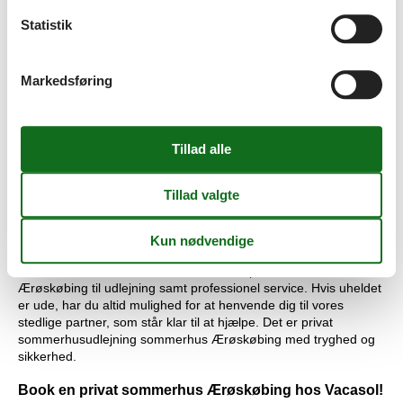
til det helt rigtige sommerhus Ærøskøbing privat til leje.
Statistik
Privat udlejning af sommerhus Ærøskøbing med prisgaranti
Alle sommerhuse der udlejes igennem Vacasol er dækket af
Markedsføring
vores prisgaranti. Vi garanterer at der ikke er ét eneste
konkurrende udlejningsbureau, som udlejer dit foretrukne
sommerhus Ærøskøbing privat til en pris, som er lavere end
vores.
Hvis der en sjælden gang alligevel opstår en smutter i vores
priskontrol, refunderer vi hele forskellen i prisen. Summen
indsættes direkte på din konto.
Professionel service giver dig tryghed og sikkerhed
Hos os får du både det største udbud af private sommerhuse
Ærøskøbing til udlejning samt professionel service. Hvis uheldet
er ude, har du altid mulighed for at henvende dig til vores
stedlige partner, som står klar til at hjælpe. Det er privat
sommerhusudlejning sommerhus Ærøskøbing med tryghed og
sikkerhed.
Book en privat sommerhus Ærøskøbing hos Vacasol!