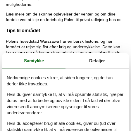
mulighederne.
Læs mere om de skønne oplevelser der venter, og om dine
fordele ved at leje en feriebolig Polen til privat udlejning hos os.
Tips til området
Polens hovedstad Warszawa har en barsk historie, og har
formået at rejse sig flot efter krig og undertrykkelse. Dette kan I
lære mere om på byens store udvalg af museer – blandt andet
Frihedskampmuseet, Kulturpaladset og Chopin-museet.
Samtykke
Detaljer
Ved Polens nordlige kyst ligger lange, hvide sandstrande som
eksempelvis Wisla Spit og på øen Wolin, hvor stranden
Nødvendige cookies sikrer, at siden fungerer, og de kan
"omfavnes" af 93 meter høje klinter. De mest børnevenlige
derfor ikke fravælges.
strande med gode faciliteter findes ved Swinoujscie, Krynica
Morska, lille Pogorzelica, Dziwnów, Kolobrzeg, Jastarnia og Hel.
Hvis du giver samtykke til, at vi må opsamle statistik, hjælper
Krakow i den østlige del af Polen fremstår i dag som en smuk og
du os med at forbedre og udvikle siden. I så fald vil der blive
farverig middelalderby. Fra den store markedsplads i den gamle
videresendt anonymiserede oplysninger til vores
bydel udgår der smalle gader fyldt op med spændende butikker
underleverandører.
og atmosfærefyldte spisesteder.
Hvis du accepterer brug af alle cookies, giver du (ud over
Vestpommern har kilometervis af herlige cykelruter og optimale
statistik) samtykke til, at vi må videresende oplysninger til