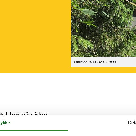
Emne nr. 303-CH2052.100.1
tel her på siden
ykke
Det
spunkt for din ferie, får du nem adgang til dejlige ferieoplevelser. Vaca
er.