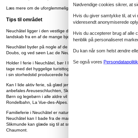
Nødvendige cookies sikrer, at si
Læs mere om de uforglemmelige ferieoplevelser du kan vælge mellem
Hvis du giver samtykke til, at vi
Tips til området
videresendt anonymiserede oplys
Neuchâtel ligger i den vestlige del af Schweiz og er en sand perle,
Hvis du accepterer brug af alle c
landskab fra en af de mange bjergbaner eller på cykel- og vandretu
henblik på personaliseret marke
Neuchâtel byder på nogle af de smukkeste naturoplevelser. F.eks. k
Du kan når som helst ændre eller
Doubs, og ved søen Lac de Neuchâtel ligger badestrande på rad og r
Se også vores
Persondatapolitik
Holder I ferie i Neuchâtel, bør I besøge hovedbyen af samme navn. 
tage med det hyggelige turisttog gennem de hyggelige gamle gader
i sin storhedstid producerede halvdelen af alle ure i verden. Byen
Kan I lide aktiv ferie, så glæd jer til Neuchâtel. Blandt de mange 
anbefales Areuseschluchten, Skulpturenweg og Wasserfall Saut-du
Børn og legebørn i alle aldre vil elske en svingtur mellem trætop
Rondelbahn, La Vue-des-Alpes.
Familieferie i Neuchâtel er naturoplevelser, historiske- og kulturel
Neuchâtel kan I bade fra de mange strande. Urmagerbyen La Chau
Slikmunde kan glæde sig til at smage den lækre chokolade, der bli
Chaumont.