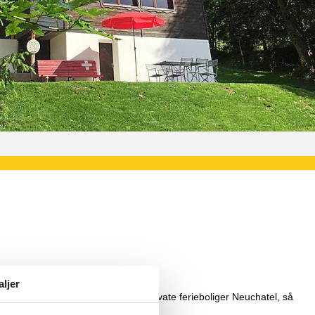
aljer
sol tilbyder det største udvalg af private ferieboliger Neuchatel, så