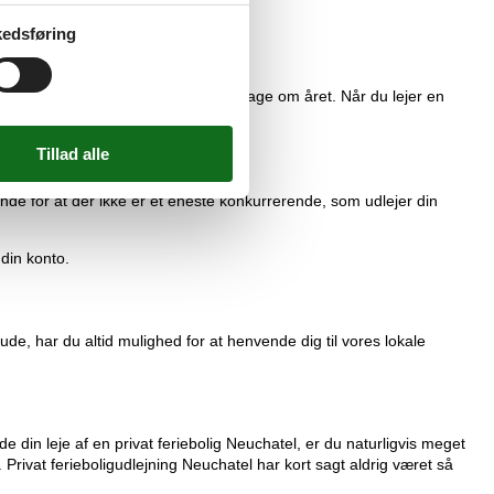
edsføring
t til leje hos os. Døgnet rundt, 365 dage om året. Når du lejer en
nel service og sikkerhed.
 inde for at der ikke er ét eneste konkurrerende, som udlejer din
 din konto.
ude, har du altid mulighed for at henvende dig til vores lokale
 din leje af en privat feriebolig Neuchatel, er du naturligvis meget
Privat ferieboligudlejning Neuchatel har kort sagt aldrig været så