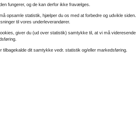
den fungerer, og de kan derfor ikke fravælges.
, og om dine fordele ved at booke en feriebolig Neuchatel til privat 
 må opsamle statistik, hjælper du os med at forbedre og udvikle siden. I
ninger til vores underleverandører.
 både hvad angår natur, kultur og historie. Desuden er her et væld af b
ookies, giver du (ud over statistik) samtykke til, at vi må videresende
re.
dsføring.
lippedalen Creux der er et botanisk paradis og vilddyrsreservat. Ved 
 tilbagekalde dit samtykke vedr. statistik og/eller markedsføring.
ække. I området finder I vandre- og cykelture af forskellig sværhedsgr
På markedspladsen i den idylliske gamle bydel bliver I overvældet af d
 til bl.a. Schloss Neuchâtel og Die Kollegiatskirche von Neuchâtel. E
 har været på UNESCOs Verdensarvsliste siden 2009.
spændende cykelruter er ”Rund um den Style sapin” på 36 km eller ”Klein
-Doubs. I kan også tage bjergbanen Standseilbahn La Coudre-Chaumont
pene i Acroland, La Chaux-de-Fonds eller Abenteuerpark, Chaumont. En 
le oplevelser, badeferie og sjov for børn. I klippedalen Creux du Van fi
x-de-Fonds, der blev optaget på UNESCO’s verdensarvsliste i 2009 o
ver produceret mange steder lokalt. Børnene vil elske en svingtur mel