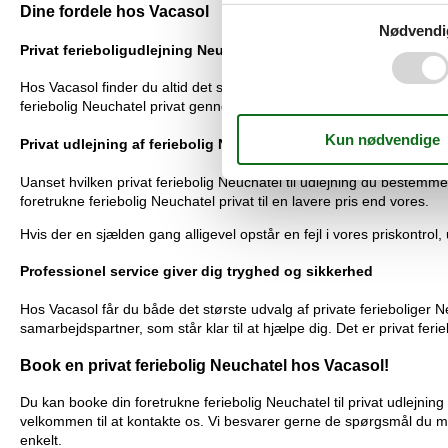
Dine fordele hos Vacasol
Nødvendi
Privat ferieboligudlejning Neuchatel: Det største udvalg
Hos Vacasol finder du altid det største udvalg af feriehuse og ferieb
feriebolig Neuchatel privat gennem os får du altid de fleste private
Privat udlejning af feriebolig Neuchatel med prisgaranti
Uanset hvilken privat feriebolig Neuchatel til udlejning du bestemmer
foretrukne feriebolig Neuchatel privat til en lavere pris end vores.
Hvis der en sjælden gang alligevel opstår en fejl i vores priskontrol, 
Professionel service giver dig tryghed og sikkerhed
Hos Vacasol får du både det største udvalg af private ferieboliger Ne
samarbejdspartner, som står klar til at hjælpe dig. Det er privat fer
Book en privat feriebolig Neuchatel hos Vacasol!
Du kan booke din foretrukne feriebolig Neuchatel til privat udlejnin
velkommen til at kontakte os. Vi besvarer gerne de spørgsmål du måt
enkelt.