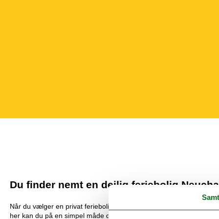
Du finder nemt en dejlig feriebolig Neucha
Samt
Når du vælger en privat feriebolig Neuchatel til udlejning som udgang
her kan du på en simpel måde danne et overblik over dine mulighed