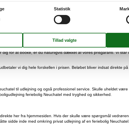
ge
Statistik
Mark
oliger, og derfor kan du uden videre finde din feriebolig Neuchatel priva
 ferieboliger Neuchatel at vælge mellem, den laveste pris samt professio
 dig for at booke, er du naturligvis dækket af vores prisgaranti. Vi står
udbetaler vi dig hele forskellen i prisen. Beløbet bliver indsat direkte på
uchatel til udlejning og også professionel service. Skulle uheldet være 
ieboligudlejning feriebolig Neuchatel med tryghed og sikkerhed.
g direkte her fra hjemmesiden. Hvis der skulle være spørgsmål vedrørende
te sidde inde med omkring privat udlejning af en feriebolig Neuchatel. 