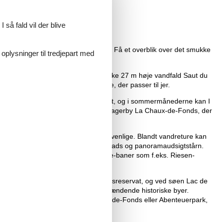
udlejning her på hjemmesiden.
 så fald vil der blive
ørnevenlige attraktioner og badesøer. Få et overblik over det smukke
 oplysninger til tredjepart med
søen Lac des Brenets ligger det smukke 27 m høje vandfald Saut du
ad og længde, så der er også nogle, der passer til jer.
ufte- og synsindtryk af frugt og grønt, og i sommermånederne kan I
n anden hyggelig by er den gamle urmagerby La Chaux-de-Fonds, der
-Sibirien” på 27 km. Begge er familievenlige. Blandt vandreture kan
, hvor I på toppen finder en legeplads og panoramaudsigtstårn.
anden sjov aktivitet er sommer-slæde-baner som f.eks. Riesen-
nder I den smukkeste botanik og vilddyrsreservat, og ved søen Lac de
g hovedbyen Neuchâtel er begge spændende historiske byer.
lem trætoppene i Acroland, La Chaux-de-Fonds eller Abenteuerpark,