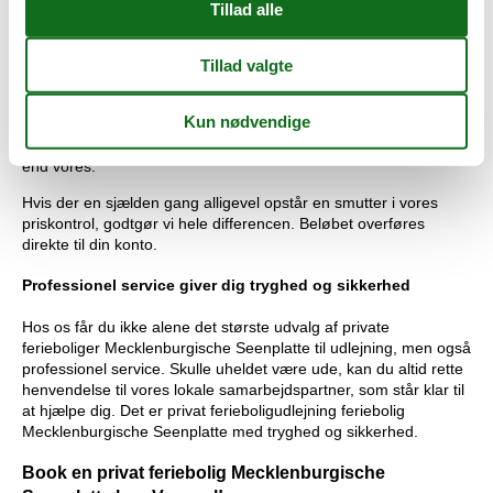
Når du har udvalgt den private feriebolig Mecklenburgische
Seenplatte til udlejning, som skal udgøre rammen om jeres
ferie, kan du så let som ingenting leje den over nettet. Du vil
automatisk være dækket under vores prisgaranti. Det betyder
kort og godt at vi står inde for, at der ikke er én eneste af vores
konkurrenter, som udlejer din foretrukne feriebolig
Mecklenburgische Seenplatte privat til en pris, som er lavere
end vores.
Hvis der en sjælden gang alligevel opstår en smutter i vores
priskontrol, godtgør vi hele differencen. Beløbet overføres
direkte til din konto.
Professionel service giver dig tryghed og sikkerhed
Hos os får du ikke alene det største udvalg af private
ferieboliger Mecklenburgische Seenplatte til udlejning, men også
professionel service. Skulle uheldet være ude, kan du altid rette
henvendelse til vores lokale samarbejdspartner, som står klar til
at hjælpe dig. Det er privat ferieboligudlejning feriebolig
Mecklenburgische Seenplatte med tryghed og sikkerhed.
Book en privat feriebolig Mecklenburgische