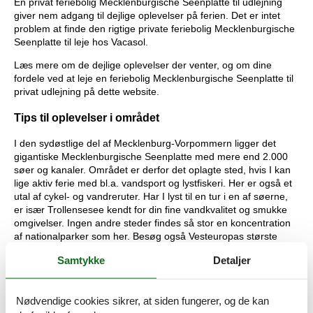
En privat feriebolig Mecklenburgische Seenplatte til udlejning
giver nem adgang til dejlige oplevelser på ferien. Det er intet
problem at finde den rigtige private feriebolig Mecklenburgische
Seenplatte til leje hos Vacasol.
Læs mere om de dejlige oplevelser der venter, og om dine
fordele ved at leje en feriebolig Mecklenburgische Seenplatte til
privat udlejning på dette website.
Tips til oplevelser i området
I den sydøstlige del af Mecklenburg-Vorpommern ligger det
gigantiske Mecklenburgische Seenplatte med mere end 2.000
søer og kanaler. Området er derfor det oplagte sted, hvis I kan
lige aktiv ferie med bl.a. vandsport og lystfiskeri. Her er også et
utal af cykel- og vandreruter. Har I lyst til en tur i en af søerne,
er især Trollensesee kendt for din fine vandkvalitet og smukke
omgivelser. Ingen andre steder findes så stor en koncentration
af nationalparker som her. Besøg også Vesteuropas største
bjørnereservat Bärenwald Müritz, hvor bjørnene lever i naturlige
Samtykke
Detaljer
omgivelser, og hvor børnene vil elske skovlegepladsen og
naturoplevelsesstien.
Mecklenburgische Seenplatte er det perfekte feriested for den
Nødvendige cookies sikrer, at siden fungerer, og de kan
aktive familie. Her kan I bade, surfe, sejle, cykle og vandre, og