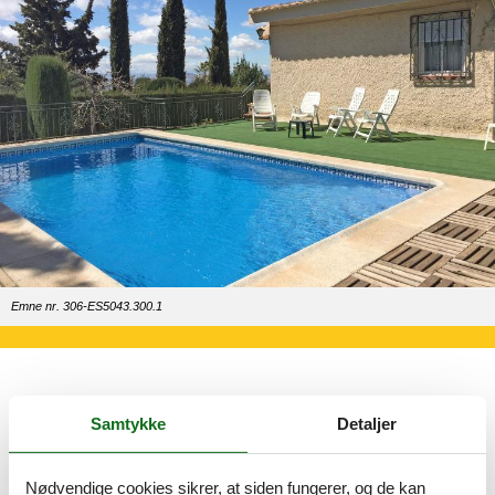
Emne nr. 306-ES5043.300.1
Oplev magiske Granada: Natur, kultur
Samtykke
Detaljer
og historie
Nødvendige cookies sikrer, at siden fungerer, og de kan