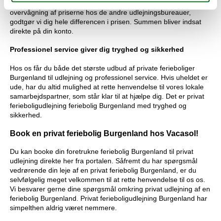
Skulle der mod alle forventninger alligevel ske en fejl i vores
overvågning af priserne hos de andre udlejningsbureauer,
godtgør vi dig hele differencen i prisen. Summen bliver indsat
direkte på din konto.
Professionel service giver dig tryghed og sikkerhed
Hos os får du både det største udbud af private ferieboliger
Burgenland til udlejning og professionel service. Hvis uheldet er
ude, har du altid mulighed at rette henvendelse til vores lokale
samarbejdspartner, som står klar til at hjælpe dig. Det er privat
ferieboligudlejning feriebolig Burgenland med tryghed og
sikkerhed.
Book en privat feriebolig Burgenland hos Vacasol!
Du kan booke din foretrukne feriebolig Burgenland til privat
udlejning direkte her fra portalen. Såfremt du har spørgsmål
vedrørende din leje af en privat feriebolig Burgenland, er du
selvfølgelig meget velkommen til at rette henvendelse til os os.
Vi besvarer gerne dine spørgsmål omkring privat udlejning af en
feriebolig Burgenland. Privat ferieboligudlejning Burgenland har
simpelthen aldrig været nemmere.