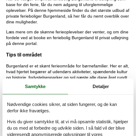
base for din ferie, får du nem adgang til uforglemmelige
oplevelser. På denne hjemmeside finder du det største udbud af
private ferieboliger Burgenland, så her får du nemt overblik over
dine muligheder.
Læs mere om de skønne ferieoplevelser der venter, og om dine
fordele ved at booke en feriebolig Burgenland til privat udlejning
på denne portal.
Tips til området
Burgenland er et skønt ferieområde for børnefamilier. Her er alt,
hvad hjertet begærer af udendørs aktiviteter, spændende kultur
og historie, forlystelsesparker og sol næste alle dage året rundt.
Samtykke
Detaljer
Er familien til aktiv ferie, er Burgenland det perfekte sted. Her
kan I cykle, vandre, svømme, golfe, sejle, skate og meget meget
mere. I Burgenland skinner solen ca. 300 dage om året, så det
Nødvendige cookies sikrer, at siden fungerer, og de kan
er altid udendørsvejr. De mange badesøer har dejligt varmt
derfor ikke fravælges.
badevand, god plads til leg og aktiviteter og hygge.
Den solrige østrigske delstat Burgenland tilbyder alt det, der er
Hvis du giver samtykke til, at vi må opsamle statistik, hjælper
med til at skabe en god familieferie. I kan udfolde jer med stort
du os med at forbedre og udvikle siden. I så fald vil der blive
set alle de sportsgrene og aktiviteter, I kan komme i tanke om,
videresendt anonymiserede oplysninger til vores