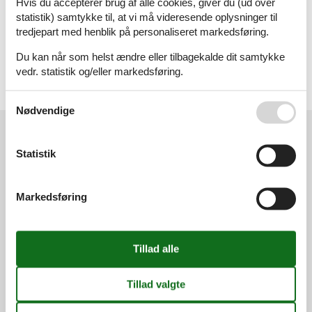
Hvis du accepterer brug af alle cookies, giver du (ud over
Sommerhus
statistik) samtykke til, at vi må videresende oplysninger til
tredjepart med henblik på personaliseret markedsføring.
Geografier
Du kan når som helst ændre eller tilbagekalde dit samtykke
Alle
vedr. statistik og/eller markedsføring.
Frankrig
Pyrenæerne
Se også vores
Persondatapolitik
Nødvendige
Kundeservice
Statistik
(+45) 7877 0420
info@vacasol.dk
Markedsføring
Åbningstider
Find os
Metatravel Deutschland GmbH
Poststraße 33
DE-20354
Hamburg