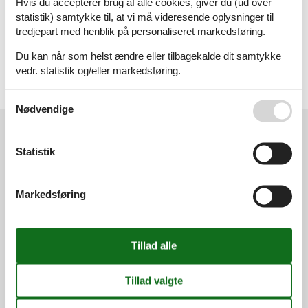
Hvis du accepterer brug af alle cookies, giver du (ud over
Sommerhus
statistik) samtykke til, at vi må videresende oplysninger til
tredjepart med henblik på personaliseret markedsføring.
Geografier
Du kan når som helst ændre eller tilbagekalde dit samtykke
Alle
vedr. statistik og/eller markedsføring.
Sverige
Småland
Se også vores
Persondatapolitik
Nødvendige
Kundeservice
Statistik
(+45) 7877 0420
info@vacasol.dk
Markedsføring
Åbningstider
Find os
Metatravel Deutschland GmbH
Poststraße 33
DE-20354
Hamburg