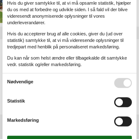
Hvis du giver samtykke til, at vi må opsamle statistik, hjælper
du os med at forbedre og udvikle siden. I så fald vil der blive
videresendt anonymiserede oplysninger til vores
underleverandører.
Hvis du accepterer brug af alle cookies, giver du (ud over
statistik) samtykke til, at vi må videresende oplysninger til
tredjepart med henblik på personaliseret markedsføring.
Artikeltyper
Alle
Du kan når som helst ændre eller tilbagekalde dit samtykke
Sommerhus
vedr. statistik og/eller markedsføring.
Se også vores
Persondatapolitik
Geografier
Nødvendige
Alle
Tyskland
Thüringen
Statistik
Thüringer Wald
Markedsføring
Kundeservice