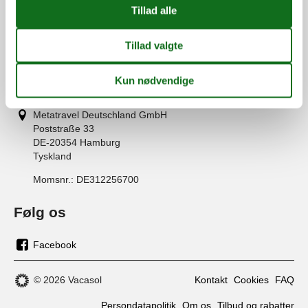
(+45) 7877 0420
info@vacasol.dk
Åbningstider
Find os
Metatravel Deutschland GmbH
Poststraße 33
DE-20354
Hamburg
Tyskland
Momsnr.:
DE312256700
Følg os
Facebook
os
på
© 2026 Vacasol
Kontakt
Cookies
FAQ
facebook
Persondatapolitik
Om os
Tilbud og rabatter