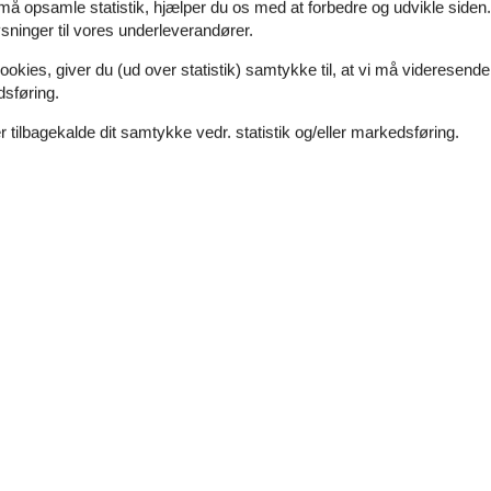
3,4
 må opsamle statistik, hjælper du os med at forbedre og udvikle siden. I
ninger til vores underleverandører.
4,4
4,0
ookies, giver du (ud over statistik) samtykke til, at vi må videresende
dsføring.
3,0
4,7
 tilbagekalde dit samtykke vedr. statistik og/eller markedsføring.
februar 2020
4
Venlighed:
5
4
Service på stedet:
2
december 2018
5
Venlighed:
5
5
Service på stedet:
4