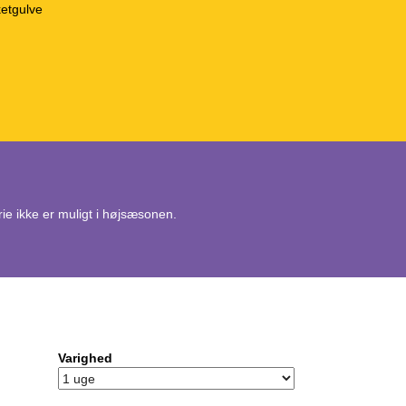
ketgulve
erie ikke er muligt i højsæsonen.
Varighed