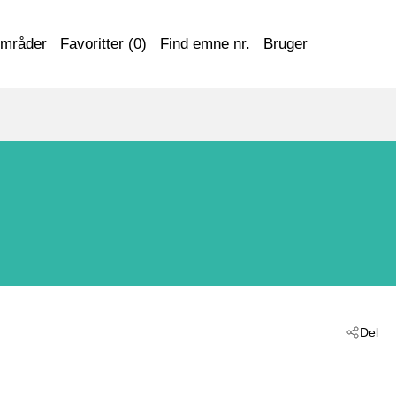
områder
Favoritter (
0
)
Find emne nr.
Bruger
Del