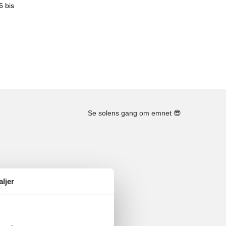
6 bis
Se solens gang om emnet
😎
aljer