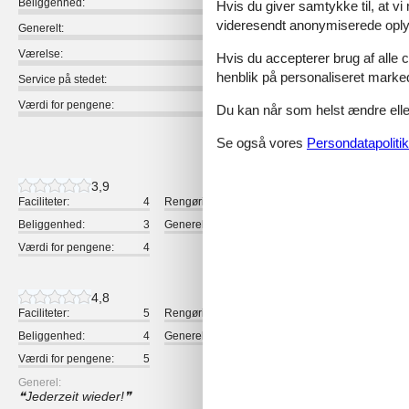
Beliggenhed:
Hvis du giver samtykke til, at vi
videresendt anonymiserede oplys
Generelt:
Værelse:
Hvis du accepterer brug af alle c
henblik på personaliseret marke
Service på stedet:
Værdi for pengene:
Du kan når som helst ændre eller
3 eksterne anmeldelser
Se også vores
Persondatapolitik
3,9
Faciliteter:
4
Rengøring:
5
Komfort:
Beliggenhed:
3
Generelt:
4
Værelse:
Værdi for pengene:
4
4,8
Faciliteter:
5
Rengøring:
5
Komfort:
Beliggenhed:
4
Generelt:
5
Værelse:
Værdi for pengene:
5
Generel:
Jederzeit wieder!