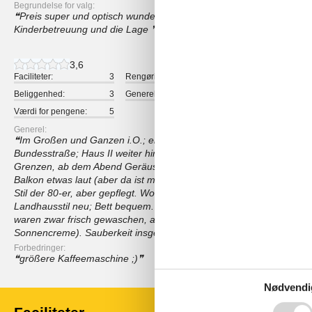
Begrundelse for valg:
Preis super und optisch wundervolle Wohnung. Hinzu kam die vo
Kinderbetreuung und die Lage
3,6
Faciliteter:
3
Rengøring:
3
Komfort:
Beliggenhed:
3
Generelt:
4
Værelse:
Værdi for pengene:
5
Generel:
Im Großen und Ganzen i.O.; ein bißchen laut. Es gibt zwei Häuser; 
Bundesstraße; Haus II weiter hinten. Wir waren im Haus I. Der Straß
Grenzen, ab dem Abend Geräuschpegel i.O. Tagsüber aber bei geö
Balkon etwas laut (aber da ist man ja meist unterwegs). Küche u
Stil der 80-er, aber gepflegt. Wohn-/Schlafraum war bei unserem 
Landhausstil neu; Bett bequem. Kaffeemaschine war zu klein (Esp
waren zwar frisch gewaschen, aber noch fleckig (wohl Reste von 
Sonnencreme). Sauberkeit insgesamt aber zufriedenstellend.
Forbedringer:
größere Kaffeemaschine ;)
Nødvendi