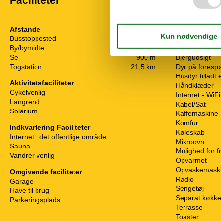
Faciliteter
Afstande
Servicefacilit
Busstoppested
50 m
Badekar
By/bymidte
400 m
Balkon
Se
900 m
Bjergudsigt
Togstation
21,5 km
Dyr på foresp
Husdyr tilladt
Aktivitetsfaciliteter
Håndklæder
Cykelvenlig
Internet - WiFi
Langrend
Kabel/Sat
Solarium
Kaffemaskine
Komfur
Indkvartering Faciliteter
Køleskab
Internet i det offentlige område
Mikroovn
Sauna
Mulighed for f
Vandrer venlig
Opvarmet
Opvaskemask
Omgivende faciliteter
Radio
Garage
Sengetøj
Have til brug
Separat køkk
Parkeringsplads
Terrasse
Toaster