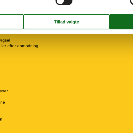
eter
ørgsel
 eller efter anmodning
ryser
ine
en