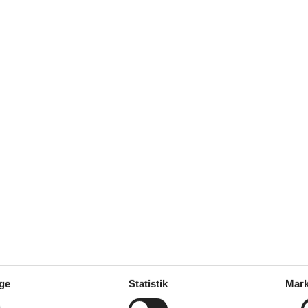
rhandene Sauna, mögliche
juni 2013
3
Venlighed:
5
3
Service på stedet:
3
Haus I liegt weit vorn an der
enverkehr hält sich in
ffnetem Fenster bzw. auf
nd (Wannen-)bad waren noch im
Zimmer Ikea-mäßig im
resso?); unsere Handtücher
Wimperntusche und
ge
Statistik
Mark