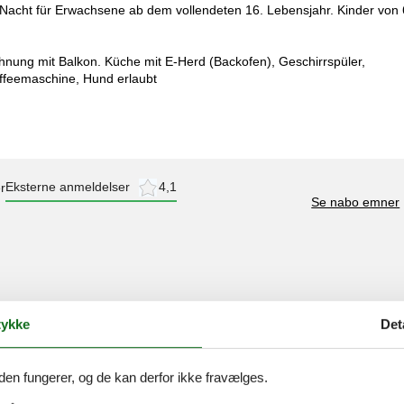
n/Nacht für Erwachsene ab dem vollendeten 16. Lebensjahr. Kinder von 
hnung mit Balkon. Küche mit E-Herd (Backofen), Geschirrspüler,
affeemaschine, Hund erlaubt
Eksterne anmeldelser
4,1
r
Se nabo emner
4,0
ykke
Det
4,4
4,0
den fungerer, og de kan derfor ikke fravælges.
5,0