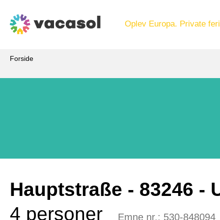
Oplev Europa. Private feri
Forside
Hauptstraße
 - 83246
 -
4 personer
Emne nr.:
530-848094