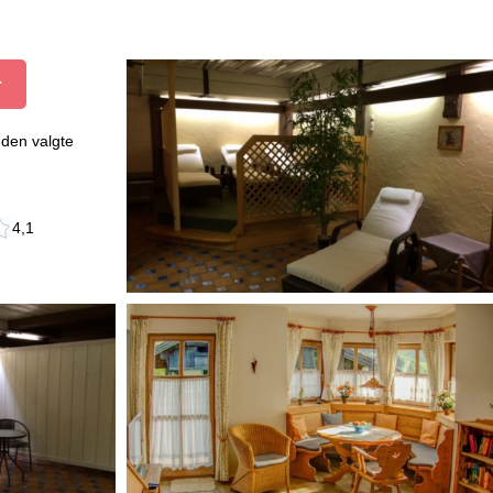
r
den valgte
4,1