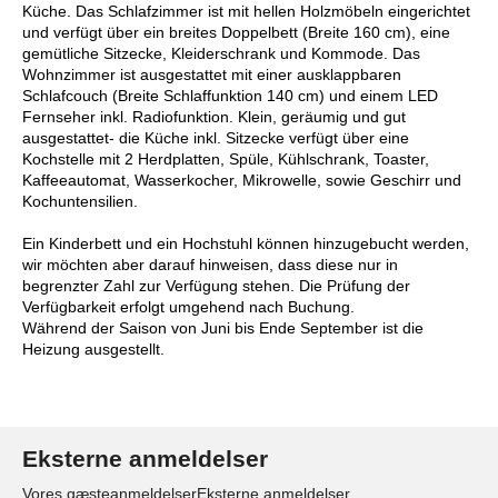
Küche. Das Schlafzimmer ist mit hellen Holzmöbeln eingerichtet
und verfügt über ein breites Doppelbett (Breite 160 cm), eine
gemütliche Sitzecke, Kleiderschrank und Kommode. Das
Wohnzimmer ist ausgestattet mit einer ausklappbaren
Schlafcouch (Breite Schlaffunktion 140 cm) und einem LED
Fernseher inkl. Radiofunktion. Klein, geräumig und gut
ausgestattet- die Küche inkl. Sitzecke verfügt über eine
Kochstelle mit 2 Herdplatten, Spüle, Kühlschrank, Toaster,
Kaffeeautomat, Wasserkocher, Mikrowelle, sowie Geschirr und
Kochuntensilien.
Ein Kinderbett und ein Hochstuhl können hinzugebucht werden,
wir möchten aber darauf hinweisen, dass diese nur in
begrenzter Zahl zur Verfügung stehen. Die Prüfung der
Verfügbarkeit erfolgt umgehend nach Buchung.
Während der Saison von Juni bis Ende September ist die
Heizung ausgestellt.
Eksterne anmeldelser
Vores gæsteanmeldelser
Eksterne anmeldelser