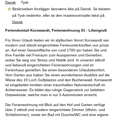
Dansk
Tysk
Beskrivelsen foreligger desværre ikke på Dansk. Se teksten
på Tysk nedenfor, eller se den maskinoversatte tekst på
Dansk
.
Feriendomizil Korswandt, Ferienwohnung 01 - Liliengruß
Für Ihren Urlaub bieten wir im idyllischen Vorort Korswandt vier
modern und stilvoll eingerichtete Ferienunterkünften von privat
an. Auf einer Gesamtfläche von rund 1700 qm haben Sie und
Ihre Familie viel Freiraum zum Ausspannen und Genießen,
wobei Sie weg von Stress und Hektik sind. In unseren stilvoll
und liebevoll eingerichteten Ferienwohnungen und im
Ferienhaus genießen Sie einen besonderen Urlaubskomfort.
Vom Garten aus haben Sie einen wunderbaren Ausblick auf die
Wiese des 19 Loch Golfplatzes und den Buchenwald. Korswandt
ist eingebettet inmitten einer traumhaften Naturlandschaft im
Achterwasser. Es bildet das ruhige Gegenstück zur belebten
Ostseeküste, welche man in nur 5 Autominuten erreicht.
Die Ferienwohnung mit Blick auf den Hof und Garten verfügt
über 2 stilvoll und modern eingerichtete Zimmer (Wohn- und
Schlafzimmer), sowie ein Bad mit Dusche/WC und eine eigene