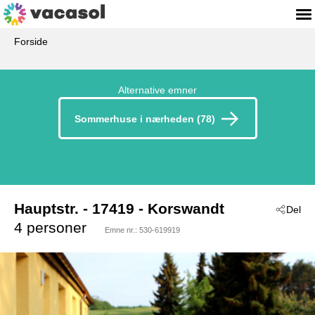
Forside
Alternative emner
Sommerhuse i nærheden (78)
Hauptstr.
 - 17419
 - Korswandt
Del
4 personer
Emne nr.:
530-619919