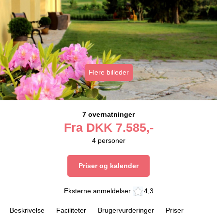
Flere billeder
7 overnatninger
Fra
DKK
7.585,-
4
personer
Priser og kalender
Eksterne anmeldelser
4,3
Beskrivelse
Faciliteter
Brugervurderinger
Priser