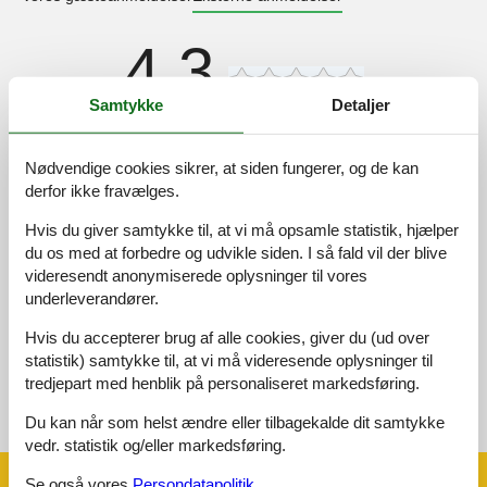
4,3
Samtykke
Detaljer
Faciliteter:
4,2
Nødvendige cookies sikrer, at siden fungerer, og de kan
Rengøring:
4,6
derfor ikke fravælges.
Venlighed:
4,5
Hvis du giver samtykke til, at vi må opsamle statistik, hjælper
Beliggenhed:
4,7
du os med at forbedre og udvikle siden. I så fald vil der blive
Værdi for pengene:
3,7
videresendt anonymiserede oplysninger til vores
underleverandører.
Eksterne anmeldelser
Ingen detaljerede eksterne anmeldelser
Hvis du accepterer brug af alle cookies, giver du (ud over
statistik) samtykke til, at vi må videresende oplysninger til
tredjepart med henblik på personaliseret markedsføring.
Se nabo emner
Se solens gang om emnet
😎
Du kan når som helst ændre eller tilbagekalde dit samtykke
vedr. statistik og/eller markedsføring.
Se også vores
Persondatapolitik