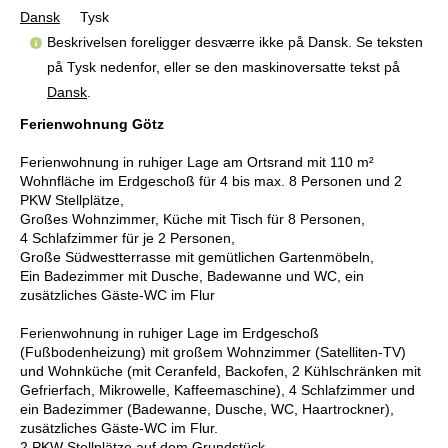
Dansk
Tysk
Beskrivelsen foreligger desværre ikke på Dansk. Se teksten
på Tysk nedenfor, eller se den maskinoversatte tekst på
Dansk
.
Ferienwohnung Götz
Ferienwohnung in ruhiger Lage am Ortsrand mit 110 m²
Wohnfläche im Erdgeschoß für 4 bis max. 8 Personen und 2
PKW Stellplätze,
Großes Wohnzimmer, Küche mit Tisch für 8 Personen,
4 Schlafzimmer für je 2 Personen,
Große Südwestterrasse mit gemütlichen Gartenmöbeln,
Ein Badezimmer mit Dusche, Badewanne und WC, ein
zusätzliches Gäste-WC im Flur
Ferienwohnung in ruhiger Lage im Erdgeschoß
(Fußbodenheizung) mit großem Wohnzimmer (Satelliten-TV)
und Wohnküche (mit Ceranfeld, Backofen, 2 Kühlschränken mit
Gefrierfach, Mikrowelle, Kaffeemaschine), 4 Schlafzimmer und
ein Badezimmer (Badewanne, Dusche, WC, Haartrockner),
zusätzliches Gäste-WC im Flur.
2 PKW Stellplätze auf dem Grundstück