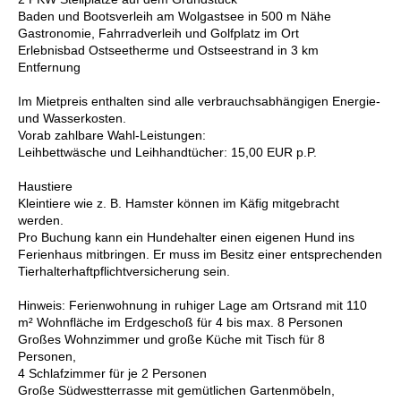
Baden und Bootsverleih am Wolgastsee in 500 m Nähe
Gastronomie, Fahrradverleih und Golfplatz im Ort
Erlebnisbad Ostseetherme und Ostseestrand in 3 km
Entfernung
Im Mietpreis enthalten sind alle verbrauchsabhängigen Energie-
und Wasserkosten.
Vorab zahlbare Wahl-Leistungen:
Leihbettwäsche und Leihhandtücher: 15,00 EUR p.P.
Haustiere
Kleintiere wie z. B. Hamster können im Käfig mitgebracht
werden.
Pro Buchung kann ein Hundehalter einen eigenen Hund ins
Ferienhaus mitbringen. Er muss im Besitz einer entsprechenden
Tierhalterhaftpflichtversicherung sein.
Hinweis: Ferienwohnung in ruhiger Lage am Ortsrand mit 110
m² Wohnfläche im Erdgeschoß für 4 bis max. 8 Personen
Großes Wohnzimmer und große Küche mit Tisch für 8
Personen,
4 Schlafzimmer für je 2 Personen
Große Südwestterrasse mit gemütlichen Gartenmöbeln,