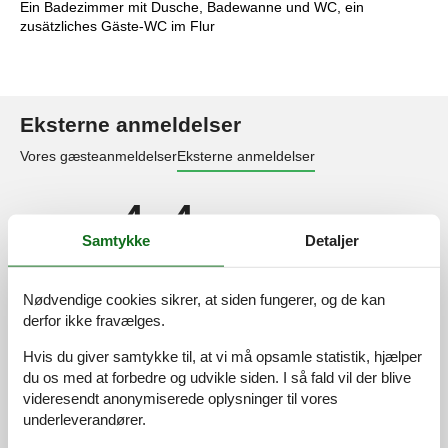
Ein Badezimmer mit Dusche, Badewanne und WC, ein
zusätzliches Gäste-WC im Flur
Eksterne anmeldelser
Vores gæsteanmeldelser
Eksterne anmeldelser
4,4
Samtykke
Detaljer
Faciliteter:
4,3
Nødvendige cookies sikrer, at siden fungerer, og de kan
Rengøring:
4,5
derfor ikke fravælges.
Venlighed:
4,3
Hvis du giver samtykke til, at vi må opsamle statistik, hjælper
Beliggenhed:
4,8
du os med at forbedre og udvikle siden. I så fald vil der blive
videresendt anonymiserede oplysninger til vores
Værdi for pengene:
4,3
underleverandører.
Eksterne anmeldelser