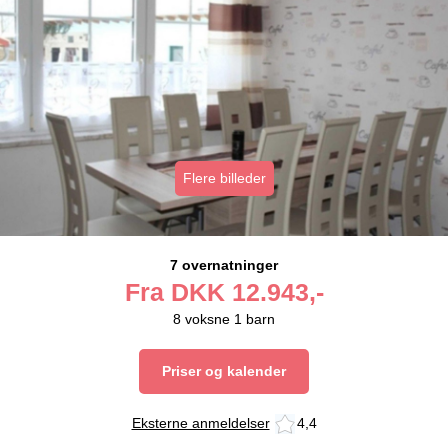
Flere billeder
7 overnatninger
Fra
DKK
12.943,-
8
voksne
1
barn
Priser og kalender
Eksterne anmeldelser
4,4