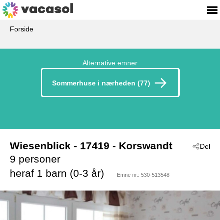
Forside
Alternative emner
Sommerhuse i nærheden (77)
Wiesenblick
 - 17419
 - Korswandt
Del
9 personer
heraf 1 barn (0-3 år)
Emne nr.:
530-513548