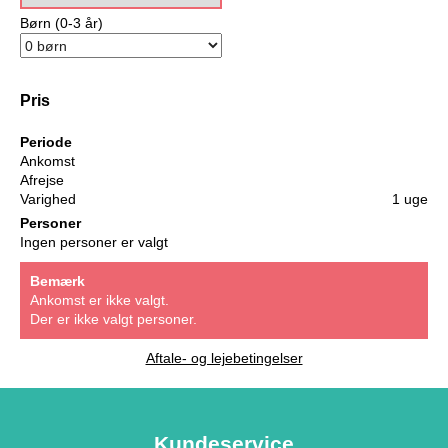
Børn (0-3 år)
Pris
Periode
Ankomst
Afrejse
Varighed
1 uge
Personer
Ingen personer er valgt
Bemærk
Ankomst er ikke valgt.
Der er ikke valgt personer.
Aftale- og lejebetingelser
Kundeservice