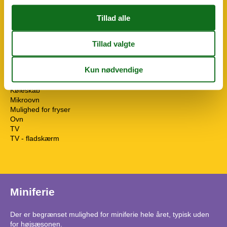
Badekar
Bruser
Dyr på forespørgsel
Flere soveværelser
Gæstetoilet
Husdyr tilladt eller efter anmodning
Ikke-rygere
Internet - WiFi
Kabel/Sat
Køleskab
Mikroovn
Mulighed for fryser
Ovn
TV
TV - fladskærm
Miniferie
Der er begrænset mulighed for miniferie hele året, typisk uden
for højsæsonen.