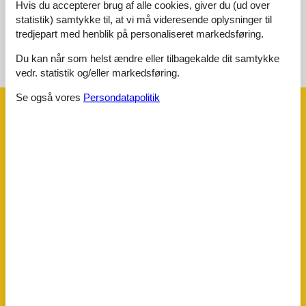
Hvis du accepterer brug af alle cookies, giver du (ud over
Ingen detaljerede eksterne anmeldelser
statistik) samtykke til, at vi må videresende oplysninger til
tredjepart med henblik på personaliseret markedsføring.
Du kan når som helst ændre eller tilbagekalde dit samtykke
Se nabo emner
Se solens gang om emnet
😎
vedr. statistik og/eller markedsføring.
Se også vores
Persondatapolitik
Faciliteter
Afstande
Til (kur)parken/skoven
200 m
Til badepladsen/vandmassen
500 m
Til bageren
3 km
Til busstoppestedet
500 m
Til cykelstien
100 m
Til de termiske bade
4 km
Til golfbanen
500 m
Til lufthavnen
3 km
Til lægen
4 km
Til motorvejen
70 km
Til pengeautomaten/banken
3 km