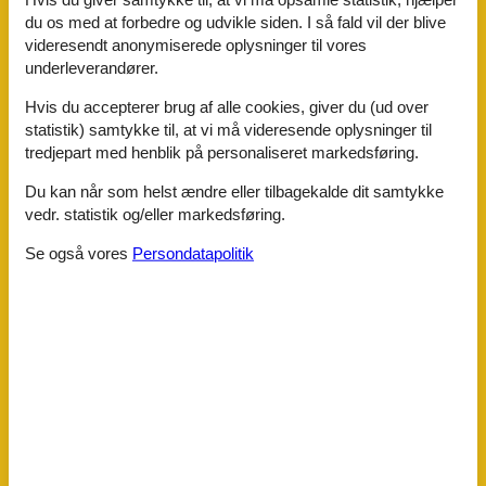
Afstand vandresti/cykelsti 0-100m
du os med at forbedre og udvikle siden. I så fald vil der blive
Strandafstand >500m
videresendt anonymiserede oplysninger til vores
Badeværelse
underleverandører.
Bruser
Hvis du accepterer brug af alle cookies, giver du (ud over
Beliggenhed
statistik) samtykke til, at vi må videresende oplysninger til
Central beliggenhed
tredjepart med henblik på personaliseret markedsføring.
Strandferie
Ved busstoppestedet
Du kan når som helst ændre eller tilbagekalde dit samtykke
vedr. statistik og/eller markedsføring.
Bo & Sove
Sofa seng
Se også vores
Persondatapolitik
Bæredygtighed
Bygningen er godt isoleret
Indkvartering er tilgængelig uden bil
Offentlig transport i gåafstand (mindre end 500m)
Ferie temaer
Cykelvenlig
Fiskeri
Motorcykling
Vandretur