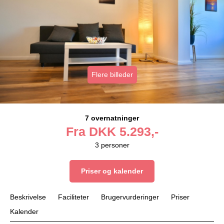
Flere billeder
7 overnatninger
Fra
DKK
5.293,-
3
personer
Priser og kalender
Beskrivelse
Faciliteter
Brugervurderinger
Priser
Kalender