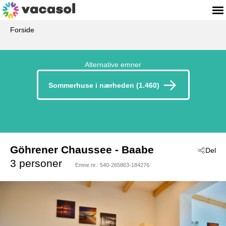
Forside
Alternative emner
Sommerhuse i nærheden (1.460)
Göhrener Chaussee
 - Baabe
Del
 - 18586
3 personer
Emne nr.:
540-265863-184276