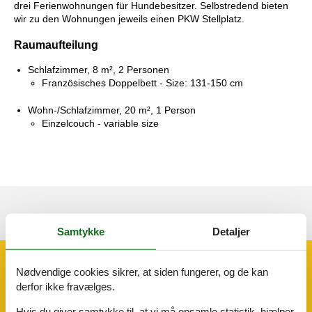
drei Ferienwohnungen für Hundebesitzer. Selbstredend bieten
wir zu den Wohnungen jeweils einen PKW Stellplatz.
Raumaufteilung
Schlafzimmer, 8 m², 2 Personen
Französisches Doppelbett - Size: 131-150 cm
Wohn-/Schlafzimmer, 20 m², 1 Person
Einzelcouch - variable size
Se nabo emner
Se solens gang om emnet
😎
Samtykke
Detaljer
Faciliteter
Nødvendige cookies sikrer, at siden fungerer, og de kan
derfor ikke fravælges.
Afstand
Hvis du giver samtykke til, at vi må opsamle statistik, hjælper