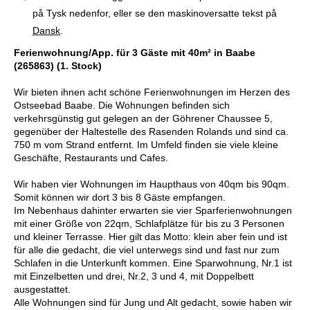
på Tysk nedenfor, eller se den maskinoversatte tekst på
Dansk
.
Ferienwohnung/App. für 3 Gäste mit 40m² in Baabe
(265863) (1. Stock)
Wir bieten ihnen acht schöne Ferienwohnungen im Herzen des
Ostseebad Baabe. Die Wohnungen befinden sich
verkehrsgünstig gut gelegen an der Göhrener Chaussee 5,
gegenüber der Haltestelle des Rasenden Rolands und sind ca.
750 m vom Strand entfernt. Im Umfeld finden sie viele kleine
Geschäfte, Restaurants und Cafes.
Wir haben vier Wohnungen im Haupthaus von 40qm bis 90qm.
Somit können wir dort 3 bis 8 Gäste empfangen.
Im Nebenhaus dahinter erwarten sie vier Sparferienwohnungen
mit einer Größe von 22qm, Schlafplätze für bis zu 3 Personen
und kleiner Terrasse. Hier gilt das Motto: klein aber fein und ist
für alle die gedacht, die viel unterwegs sind und fast nur zum
Schlafen in die Unterkunft kommen. Eine Sparwohnung, Nr.1 ist
mit Einzelbetten und drei, Nr.2, 3 und 4, mit Doppelbett
ausgestattet.
Alle Wohnungen sind für Jung und Alt gedacht, sowie haben wir