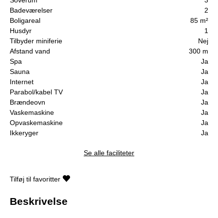
Badeværelser
2
Boligareal
85 m²
Husdyr
1
Tilbyder miniferie
Nej
Afstand vand
300 m
Spa
Ja
Sauna
Ja
Internet
Ja
Parabol/kabel TV
Ja
Brændeovn
Ja
Vaskemaskine
Ja
Opvaskemaskine
Ja
Ikkeryger
Ja
Se alle faciliteter
Tilføj til favoritter
Beskrivelse