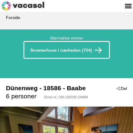
Forside
Alternative emner
Sommerhuse i nærheden (724)
Dünenweg
 - 18586
 - Baabe
Del
6 personer
Emne nr.:
540-169709-134889