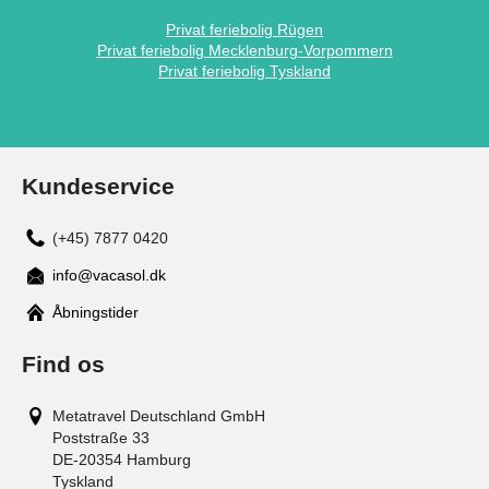
Privat feriebolig Rügen
Privat feriebolig Mecklenburg-Vorpommern
Privat feriebolig Tyskland
Kundeservice
(+45) 7877 0420
info@vacasol.dk
Åbningstider
Find os
Metatravel Deutschland GmbH
Poststraße 33
DE-20354
Hamburg
Tyskland