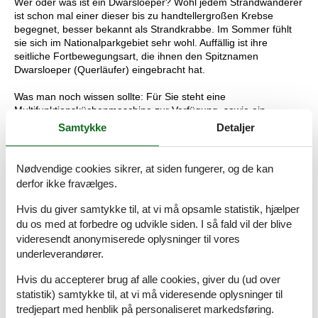
Wer oder was ist ein Dwarsloeper? Wohl jedem Strandwanderer
ist schon mal einer dieser bis zu handtellergroßen Krebse
begegnet, besser bekannt als Strandkrabbe. Im Sommer fühlt
sie sich im Nationalparkgebiet sehr wohl. Auffällig ist ihre
seitliche Fortbewegungsart, die ihnen den Spitznamen
Dwarsloeper (Querläufer) eingebracht hat.
Was man noch wissen sollte: Für Sie steht eine
Multifunktionsküchenmaschine zur Verfügung, sowie ein
Fahrrad z.B. zum Brötchen holen. Das Haus ist sehr gut für
Samtykke
Detaljer
Gehbehinderte geeignet. Alle nötigen Räume (Bad,
Schlafzimmer,Küche, Wohnzimmer) befinden sich auf einer
Ebene. Die Strandpromenade ist befestigt und lässt sich auch
Nødvendige cookies sikrer, at siden fungerer, og de kan
gut mit einem Rollstuhl befahren.
derfor ikke fravælges.
Außerdem befindet sich auf der Galerie bei Bedarf eine
zusätzliche Schlafmöglichkeit (Schlafsofa) für 2 Kinder.
Hvis du giver samtykke til, at vi må opsamle statistik, hjælper
du os med at forbedre og udvikle siden. I så fald vil der blive
Bitte beachten Sie: Die Häuser im Strandpark stehen in einem
videresendt anonymiserede oplysninger til vores
Biosphärenreservat, deshalb ist das Grillen mit offenem Feuer
underleverandører.
nicht gestattet.
Hinweise zu weiteren Kosten und Gebühren:
Hvis du accepterer brug af alle cookies, giver du (ud over
150 € Sicherheitsleistung wird im voraus fällig und muss mit der
statistik) samtykke til, at vi må videresende oplysninger til
Miete überwiesen werden (über Silvester 200,- Euro). Die
tredjepart med henblik på personaliseret markedsføring.
Sicherheitsleistung wird nach Abreise, abzüglich der