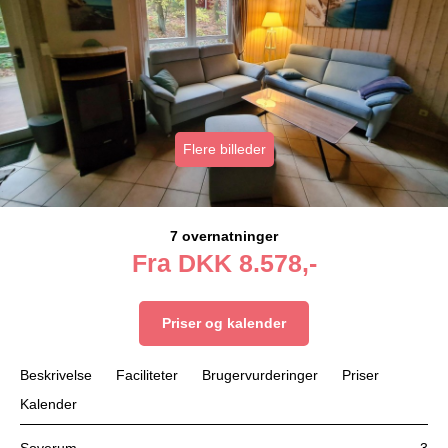
Flere billeder
7 overnatninger
Fra
DKK
8.578,-
Priser og kalender
Beskrivelse
Faciliteter
Brugervurderinger
Priser
Kalender
Soverum
3