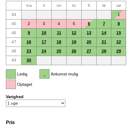
ma
ti
on
to
fr
lø
sø
44
1
45
2
3
4
5
6
7
8
46
9
10
11
12
13
14
15
47
16
17
18
19
20
21
22
48
23
24
25
26
27
28
29
49
30
Ledig
Ankomst mulig
Optaget
Varighed
Pris