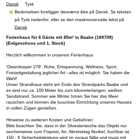
Dansk
Tysk
Beskrivelsen foreligger desværre ikke på Dansk. Se teksten
på Tysk nedenfor, eller se den maskinoversatte tekst på
Dansk
.
Ferienhaus für 6 Gäste mit 85m² in Baabe (169709)
(Erdgeschoss und 1. Stock)
Herzlich willkommen in unserem Ferienhaus
'Dwarsloeper 278'. Ruhe, Entspannung, Wellness, Sport,
Freizeitgestaltung jeglicher Art –alles ist möglich. Sie haben die
Wahl!
Unser Strandhaus steht am Ende des Strandparks Baabe und
es sind nur ca. 100 Meter bis zum kilometerlangen, weißen
Sandstrand. Sommer wie Winter hören Sie hier das Meer
rauschen und können die luxuriöse Einrichtung unseres Hauses
in vollen Zügen genießen.
Hinweise zu weiteren Kosten und Gebühren:
Bitte beachten Sie, dass in der Silvesterwoche das Objekt nur
wochenweise zum Fixpreis, An- Abreisetag flexibel, buchbar ist.
150,- € Sicherheitsleistung wird im voraus fällig und muss mit