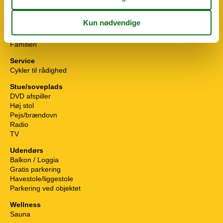
Tekøkken/blok
Vandvarmer
Målgruppe
Familien
Service
Cykler til rådighed
Stue/soveplads
DVD afspiller
Høj stol
Pejs/brændovn
Radio
TV
Udendørs
Balkon / Loggia
Gratis parkering
Havestole/liggestole
Parkering ved objektet
Wellness
Sauna