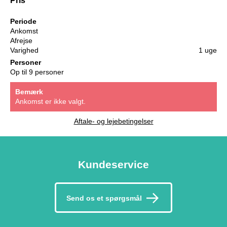
Pris
Periode
Ankomst
Afrejse
Varighed
1 uge
Personer
Op til 9 personer
Bemærk
Ankomst er ikke valgt.
Aftale- og lejebetingelser
Kundeservice
Send os et spørgsmål