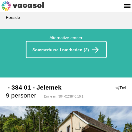
Forside
Alternative emner
Sommerhuse i nærheden (2)
 - 384 01
 - Jelemek
Del
9 personer
Emne nr.:
304-CZ3840.10.1