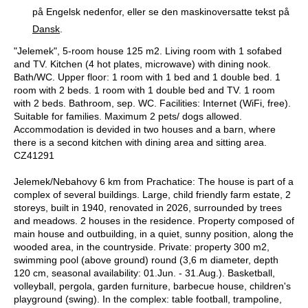
på Engelsk nedenfor, eller se den maskinoversatte tekst på
Dansk
.
"Jelemek", 5-room house 125 m2. Living room with 1 sofabed
and TV. Kitchen (4 hot plates, microwave) with dining nook.
Bath/WC. Upper floor: 1 room with 1 bed and 1 double bed. 1
room with 2 beds. 1 room with 1 double bed and TV. 1 room
with 2 beds. Bathroom, sep. WC. Facilities: Internet (WiFi, free).
Suitable for families. Maximum 2 pets/ dogs allowed.
Accommodation is devided in two houses and a barn, where
there is a second kitchen with dining area and sitting area.
CZ41291
Jelemek/Nebahovy 6 km from Prachatice: The house is part of a
complex of several buildings. Large, child friendly farm estate, 2
storeys, built in 1940, renovated in 2026, surrounded by trees
and meadows. 2 houses in the residence. Property composed of
main house and outbuilding, in a quiet, sunny position, along the
wooded area, in the countryside. Private: property 300 m2,
swimming pool (above ground) round (3,6 m diameter, depth
120 cm, seasonal availability: 01.Jun. - 31.Aug.). Basketball,
volleyball, pergola, garden furniture, barbecue house, children's
playground (swing). In the complex: table football, trampoline,