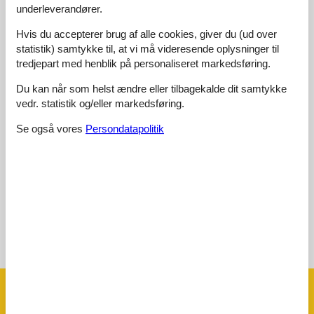
4,0
underleverandører.
Hvis du accepterer brug af alle cookies, giver du (ud over
Adgangsvej:
3,0
statistik) samtykke til, at vi må videresende oplysninger til
tredjepart med henblik på personaliseret markedsføring.
Interiør:
2,0
Køkken:
3,0
Du kan når som helst ændre eller tilbagekalde dit samtykke
vedr. statistik og/eller markedsføring.
Beliggenhed:
3,0
Udendørs:
3,0
Se også vores
Persondatapolitik
Generelt:
3,0
Eksterne anmeldelser
Ingen detaljerede eksterne anmeldelser
Se nabo emner
Se solens gang om emnet
😎
Faciliteter