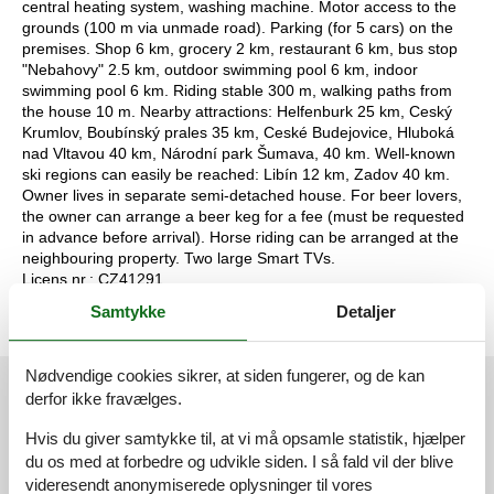
central heating system, washing machine. Motor access to the
grounds (100 m via unmade road). Parking (for 5 cars) on the
premises. Shop 6 km, grocery 2 km, restaurant 6 km, bus stop
"Nebahovy" 2.5 km, outdoor swimming pool 6 km, indoor
swimming pool 6 km. Riding stable 300 m, walking paths from
the house 10 m. Nearby attractions: Helfenburk 25 km, Ceský
Krumlov, Boubínský prales 35 km, Ceské Budejovice, Hluboká
nad Vltavou 40 km, Národní park Šumava, 40 km. Well-known
ski regions can easily be reached: Libín 12 km, Zadov 40 km.
Owner lives in separate semi-detached house. For beer lovers,
the owner can arrange a beer keg for a fee (must be requested
in advance before arrival). Horse riding can be arranged at the
neighbouring property. Two large Smart TVs.
Licens nr.: CZ41291
Samtykke
Detaljer
Nødvendige cookies sikrer, at siden fungerer, og de kan
Eksterne anmeldelser
derfor ikke fravælges.
Vores gæsteanmeldelser
Eksterne anmeldelser
Hvis du giver samtykke til, at vi må opsamle statistik, hjælper
du os med at forbedre og udvikle siden. I så fald vil der blive
videresendt anonymiserede oplysninger til vores