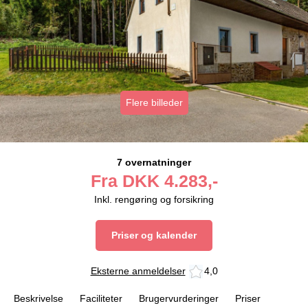
Flere billeder
7 overnatninger
Fra
DKK
4.283,-
Inkl. rengøring og forsikring
Priser og kalender
Eksterne anmeldelser
4,0
Beskrivelse
Faciliteter
Brugervurderinger
Priser