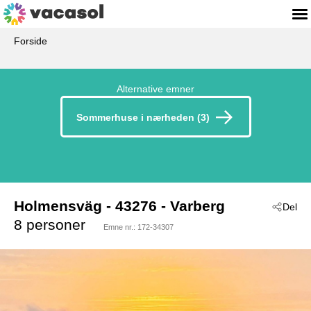
Forside
Alternative emner
Sommerhuse i nærheden (3)
Holmensväg
 - 43276
 - Varberg
Del
 - Galtabäck
8 personer
Emne nr.:
172-34307