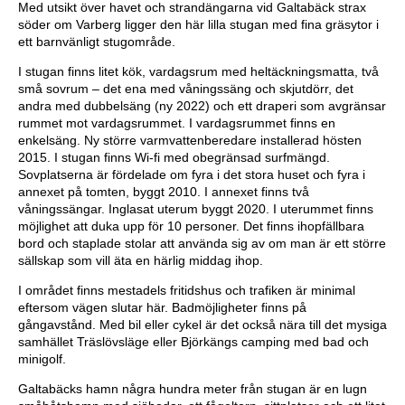
Med utsikt över havet och strandängarna vid Galtabäck strax
söder om Varberg ligger den här lilla stugan med fina gräsytor i
ett barnvänligt stugområde.
I stugan finns litet kök, vardagsrum med heltäckningsmatta, två
små sovrum – det ena med våningssäng och skjutdörr, det
andra med dubbelsäng (ny 2022) och ett draperi som avgränsar
rummet mot vardagsrummet. I vardagsrummet finns en
enkelsäng. Ny större varmvattenberedare installerad hösten
2015. I stugan finns Wi-fi med obegränsad surfmängd.
Sovplatserna är fördelade om fyra i det stora huset och fyra i
annexet på tomten, byggt 2010. I annexet finns två
våningssängar. Inglasat uterum byggt 2020. I uterummet finns
möjlighet att duka upp för 10 personer. Det finns ihopfällbara
bord och staplade stolar att använda sig av om man är ett större
sällskap som vill äta en härlig middag ihop.
I området finns mestadels fritidshus och trafiken är minimal
eftersom vägen slutar här. Badmöjligheter finns på
gångavstånd. Med bil eller cykel är det också nära till det mysiga
samhället Träslövsläge eller Björkängs camping med bad och
minigolf.
Galtabäcks hamn några hundra meter från stugan är en lugn