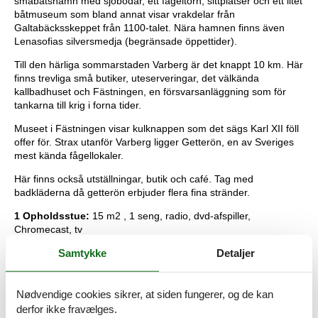
småbåtshamn med sjöbodar, ett fågeltorn, sittplatser och ett litet
båtmuseum som bland annat visar vrakdelar från
Galtabäcksskeppet från 1100-talet. Nära hamnen finns även
Lenasofias silversmedja (begränsade öppettider).
Till den härliga sommarstaden Varberg är det knappt 10 km. Här
finns trevliga små butiker, uteserveringar, det välkända
kallbadhuset och Fästningen, en försvarsanläggning som för
tankarna till krig i forna tider.
Museet i Fästningen visar kulknappen som det sägs Karl XII föll
offer för. Strax utanför Varberg ligger Getterön, en av Sveriges
mest kända fågellokaler.
Här finns också utställningar, butik och café. Tag med
badkläderna då getterön erbjuder flera fina stränder.
1 Opholdsstue:
15 m2 , 1 seng, radio, dvd-afspiller,
Chromecast, tv
1 Soveværelser:
1 seng
Samtykke
Detaljer
1 Alkove:
2 køjer
1 Udestue:
1 Anneks:
4 køjer
Nødvendige cookies sikrer, at siden fungerer, og de kan
Køkken:
El-komfur, køle-frys, mikroovn, kaffemaskine,
derfor ikke fravælges.
opvaskemask.