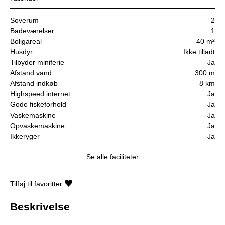
Soverum
2
Badeværelser
1
Boligareal
40 m²
Husdyr
Ikke tilladt
Tilbyder miniferie
Ja
Afstand vand
300 m
Afstand indkøb
8 km
Highspeed internet
Ja
Gode fiskeforhold
Ja
Vaskemaskine
Ja
Opvaskemaskine
Ja
Ikkeryger
Ja
Se alle faciliteter
Tilføj til favoritter
Beskrivelse