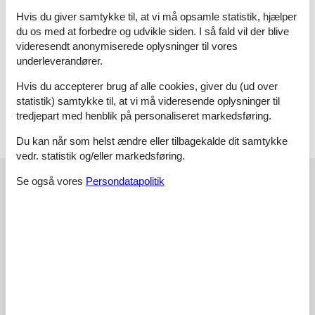
Bad/wc:
Vaskemaskine, wc, håndvask, bruser
Hvis du giver samtykke til, at vi må opsamle statistik, hjælper
Og:
El-varme, havegrill, naturgrund 600 m2 , blandet møblering,
du os med at forbedre og udvikle siden. I så fald vil der blive
udsigt over vand, ikke-ryger hus
videresendt anonymiserede oplysninger til vores
Nøgleinformation
underleverandører.
Nøglen til ferieboligen er til rådighed fra kl. 16:00 på
indflytningsdagen.
Hvis du accepterer brug af alle cookies, giver du (ud over
Nøglen udleveres ved huset.
statistik) samtykke til, at vi må videresende oplysninger til
tredjepart med henblik på personaliseret markedsføring.
Du kan når som helst ændre eller tilbagekalde dit samtykke
vedr. statistik og/eller markedsføring.
Eksterne anmeldelser
Se også vores
Persondatapolitik
Vores gæsteanmeldelser
Eksterne anmeldelser
4,1
Eksterne anmeldelser
Ingen detaljerede eksterne anmeldelser