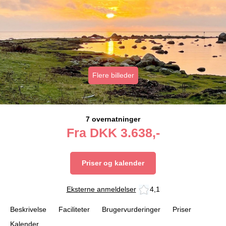
Flere billeder
7 overnatninger
Fra
DKK
3.638,-
Priser og kalender
Eksterne anmeldelser
4,1
Beskrivelse
Faciliteter
Brugervurderinger
Priser
Kalender