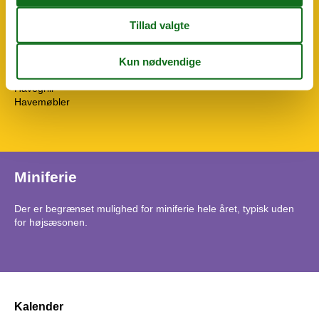
Køle-frys
Mikroovn
Opvaskemask.
Udendørs
Bademuligheder fra sandstrand
Havegrill
Havemøbler
Miniferie
Der er begrænset mulighed for miniferie hele året, typisk uden
for højsæsonen.
Kalender