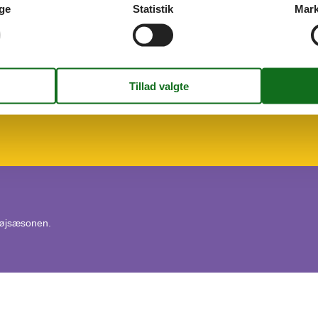
Elvarme
ge
Statistik
Mark
Indendørs
2015
Brændeovn
Koncepter
Gratis båd type 1
Lystfiskerhus plus indland
Røgfrit hus
og CD
 højsæsonen.