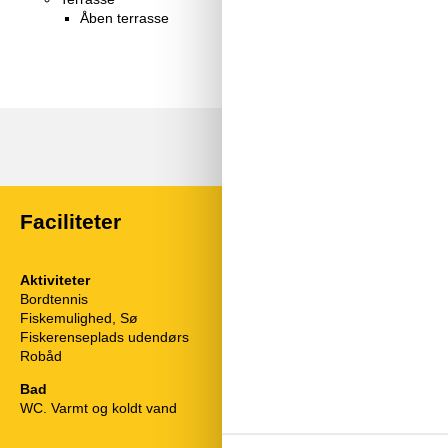
Åben terrasse
Faciliteter
Aktiviteter
Diverse
Bordtennis
Antal babysen
Fiskemulighed, Sø
Antal babystol
Fiskerenseplads udendørs
Byggematerial
Robåd
13 fod
Byggeår
EL ekskl.
Bad
Feriehus
WC. Varmt og koldt vand
Helårsisoleret
Kæledyr Nej