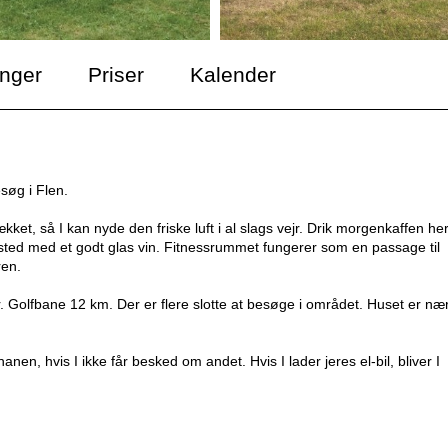
inger
Priser
Kalender
esøg i Flen.
ket, så I kan nyde den friske luft i al slags vejr. Drik morgenkaffen he
ted med et godt glas vin. Fitnessrummet fungerer som en passage til
ren.
Golfbane 12 km. Der er flere slotte at besøge i området. Huset er næ
n, hvis I ikke får besked om andet. Hvis I lader jeres el-bil, bliver I