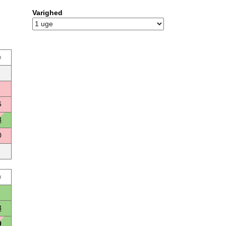
Varighed
ø
6
3
0
ø
3
0