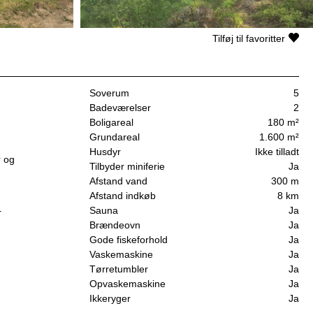
Tilføj til favoritter
Soverum
5
Badeværelser
2
Boligareal
180 m²
Grundareal
1.600 m²
Husdyr
Ikke tilladt
r og
Tilbyder miniferie
Ja
Afstand vand
300 m
Afstand indkøb
8 km
Sauna
Ja
r
Brændeovn
Ja
Gode fiskeforhold
Ja
Vaskemaskine
Ja
Tørretumbler
Ja
Opvaskemaskine
Ja
Ikkeryger
Ja