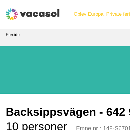
Oplev Europa. Private feri
Forside
Backsippsvägen
 - 642
10 personer
Emne nr.:
148-S670