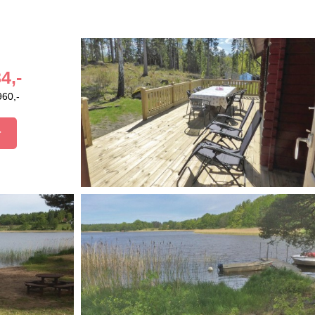
4,-
960,-
r