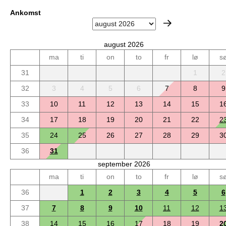
Ankomst
august 2026
ma
ti
on
to
fr
lø
s
31
1
2
32
3
4
5
6
7
8
9
33
10
11
12
13
14
15
1
34
17
18
19
20
21
22
2
35
24
25
26
27
28
29
3
36
31
september 2026
ma
ti
on
to
fr
lø
s
36
1
2
3
4
5
6
37
7
8
9
10
11
12
1
38
14
15
16
17
18
19
2