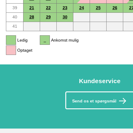
39
21
22
23
24
25
26
2
40
28
29
30
41
Ledig
Ankomst mulig
Optaget
Kundeservice
Send os et spørgsmål