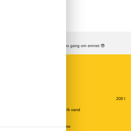
Se solens gang om emnet
😎
Køkken
300 m
El-komfur
53,5 km
Emhætte
150 m
Fryser
200 l
8 km
Kaffemaskine
12,4 km
Køkkenet har v/k vand
20 m
Køleskab
8 km
Mikroovn
8 km
Opvaskemaskine