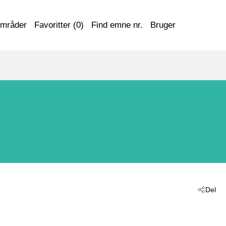
områder
Favoritter (
0
)
Find emne nr.
Bruger
Del