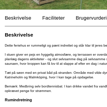
Beskrivelse
Faciliteter
Brugervurder
Beskrivelse
Dette feriehus er rummeligt og pænt indrettet og står klar til jeres b
I stuen giver en pejs en hyggelig atmosfære, og terrassen er overdæk
planlæg dagens aktiviteter - og slut selvsamme dag på selvsamme s
saunaen, hvor kroppen kan få lov til at slappe af efter en dag i natu
Tæt på søen med en privat båd på stranden. Område med vilde dyr. 
Katrineholm og Malmköping, hvor I kan tage på opdagelse.
Bemærk: Medbring selv bordtennisbat. I kan drikke vandet fra vandhane
opkrævet penge for strømmen.
Rumindretning