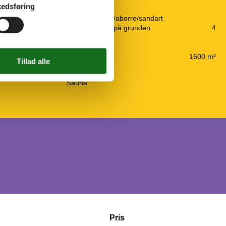
edsføring
Udendørs
Fiskeri, Gedde/aborre/sandart
Gratis p-plads på grunden
4
Grill
Havemøbler
Naturgrund
1600 m²
Wellness
Sauna
Pris