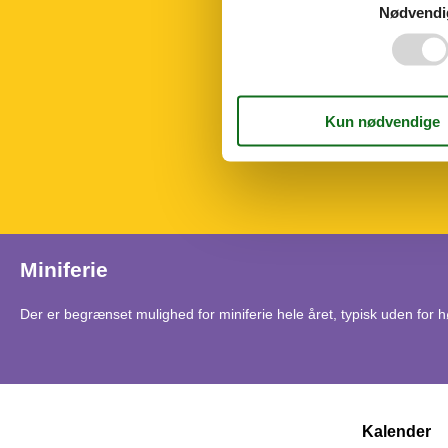
Opvarmning, 
Nødvendi
Renoveret
Støvsuger
Tørretumbler
Vaskemaskine
El artikler
1 TV
Stereoanlæg 
Miniferie
Der er begrænset mulighed for miniferie hele året, typisk uden for
Kalender