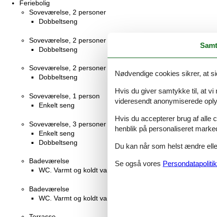
Feriebolig
Soveværelse, 2 personer
Dobbeltseng
Soveværelse, 2 personer
Samt
Dobbeltseng
Soveværelse, 2 personer
Nødvendige cookies sikrer, at si
Dobbeltseng
Hvis du giver samtykke til, at vi
Soveværelse, 1 person
videresendt anonymiserede oplys
Enkelt seng
Hvis du accepterer brug af alle c
Soveværelse, 3 personer
henblik på personaliseret marke
Enkelt seng
Dobbeltseng
Du kan når som helst ændre eller
Badeværelse
Se også vores
Persondatapolitik
WC. Varmt og koldt vand, Bruser
Badeværelse
WC. Varmt og koldt vand, Bruser
Terrasse