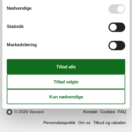
Se også vores
Persondatapolitik
info@vacasol.dk
Nødvendige
Åbningstider
Find os
Statistik
Metatravel Deutschland GmbH
Markedsføring
Poststraße 33
DE-20354
Hamburg
Tyskland
Momsnr.:
DE312256700
Følg os
Facebook
os
på
© 2026 Vacasol
Kontakt
Cookies
FAQ
facebook
Persondatapolitik
Om os
Tilbud og rabatter