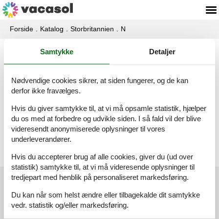
Forside
Katalog
Storbritannien
N
Samtykke
Detaljer
Katalog - Storbritannien - North
Cheriton
Nødvendige cookies sikrer, at siden fungerer, og de kan
derfor ikke fravælges.
Hytte - 4 personer - BA8 0AA - North Cheriton
Hvis du giver samtykke til, at vi må opsamle statistik, hjælper
Emne nr.:
358-GB-00055-41
du os med at forbedre og udvikle siden. I så fald vil der blive
4 personer
videresendt anonymiserede oplysninger til vores
underleverandører.
Hvis du accepterer brug af alle cookies, giver du (ud over
statistik) samtykke til, at vi må videresende oplysninger til
tredjepart med henblik på personaliseret markedsføring.
Kundeservice
Du kan når som helst ændre eller tilbagekalde dit samtykke
vedr. statistik og/eller markedsføring.
(+45) 7877 0420