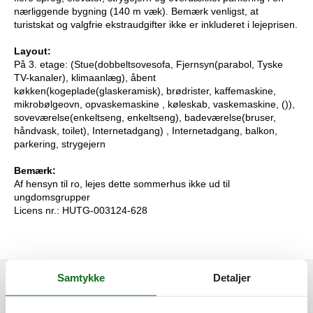
nærliggende bygning (140 m væk). Bemærk venligst, at
turistskat og valgfrie ekstraudgifter ikke er inkluderet i lejeprisen.
Layout:
På 3. etage: (Stue(dobbeltsovesofa, Fjernsyn(parabol, Tyske
TV-kanaler), klimaanlæg), åbent
køkken(kogeplade(glaskeramisk), brødrister, kaffemaskine,
mikrobølgeovn, opvaskemaskine , køleskab, vaskemaskine, ()),
soveværelse(enkeltseng, enkeltseng), badeværelse(bruser,
håndvask, toilet), Internetadgang) , Internetadgang, balkon,
parkering, strygejern
Bemærk:
Af hensyn til ro, lejes dette sommerhus ikke ud til
ungdomsgrupper
Licens nr.: HUTG-003124-628
Eksterne anmeldelser
Samtykke
Detaljer
Vores gæsteanmeldelser
Eksterne anmeldelser