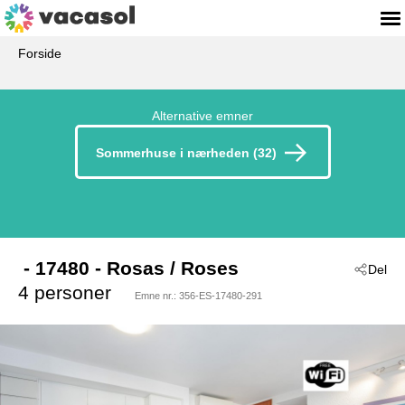
Forside
Alternative emner
Sommerhuse i nærheden (32)
 - 17480
 - Rosas / Roses
Del
4 personer
Emne nr.:
356-ES-17480-291