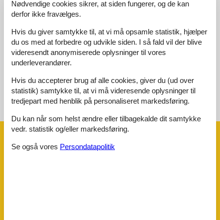
Nødvendige cookies sikrer, at siden fungerer, og de kan
4,5
derfor ikke fravælges.
Hvis du giver samtykke til, at vi må opsamle statistik, hjælper
du os med at forbedre og udvikle siden. I så fald vil der blive
videresendt anonymiserede oplysninger til vores
Eksterne anmeldelser
underleverandører.
Ingen detaljerede eksterne anmeldelser
Hvis du accepterer brug af alle cookies, giver du (ud over
statistik) samtykke til, at vi må videresende oplysninger til
tredjepart med henblik på personaliseret markedsføring.
Se nabo emner
Se solens gang om emnet
😎
Du kan når som helst ændre eller tilbagekalde dit samtykke
vedr. statistik og/eller markedsføring.
Faciliteter
Se også vores
Persondatapolitik
Afstand
Banegård
30 km
Golfbane
26 km
Lufthavn
70 km
Seabeach
50 m
Supermarked
500 m