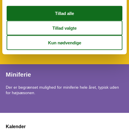
Håndvask
Toilet
Vaskemaskine
Type
Ferielejlighed
Værelsesudstyr
TV
Satellit, tyske tv-kanaler
Miniferie
Der er begrænset mulighed for miniferie hele året, typisk uden
for højsæsonen.
Kalender