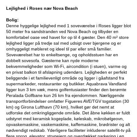
Lejlighed i Roses nær Nova Beach
Bolig:
Denne hyggelige lejlighed med 1 soveværelse i Roses ligger blot
50 meter fra sandstranden ved Nova Beach og tilbyder en
komfortabel oase ved havet for op til 4 gæster. Den 40 m² store
lejlighed ligger på tredje sal med udsigt over bjergene og er
omhyggeligt møbleret og ideel til par eller små familier.
Soveværelset har to enkeltsenge, og opholdsstuen har en
dobbelt sovesofa. Gæsterne kan nyde moderne
bekvemmeligheder som Wi-Fi, aircondition (i stuen), varme og
en privat balkon til afslapning udendørs. Lejligheden er perfekt
beliggende i et familievenligt område og ligger i gåafstand fra
supermarkeder, restauranter og butikker. Aquabrava Vandland
ligger kun 3 km væk, mens golfentusiaster finder den berømte
Peralada Golfbane kun 26 km fra ejendommen. Nærliggende
transportforbindelser omfatter Figueres AVE/TGV togstation (30
km) og Girona Lufthavn (70 km), hvilket gør det nemt at
udforske det omkringliggende område. Det åbne køkken er fuldt
udstyret med keramisk kogeplade, køleskab, mikrobølgeovn,
opvaskemaskine, vaskemaskine, kaffemaskine, brødrister og alt
nødvendigt redskab. Yderligere faciliteter inkluderer satellit-tv på
flere sprog, elevator, strygejern og overdækket parkering i en