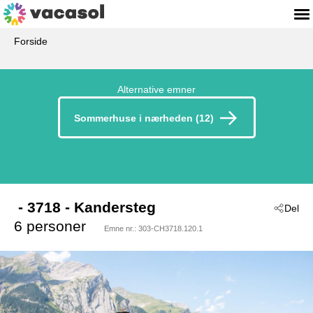
Forside
Alternative emner
Sommerhuse i nærheden (12)
 - 3718
 - Kandersteg
Del
6 personer
Emne nr.:
303-CH3718.120.1