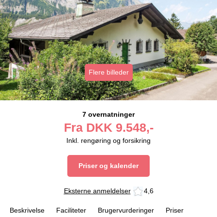
Flere billeder
7 overnatninger
Fra
DKK
9.548,-
Inkl. rengøring og forsikring
Priser og kalender
Eksterne anmeldelser
4,6
Beskrivelse
Faciliteter
Brugervurderinger
Priser