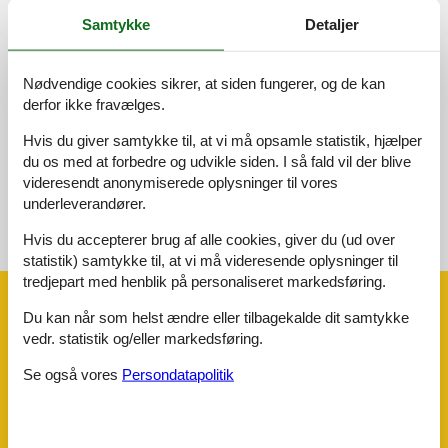
Køkken:
4,0
Samtykke
Detaljer
Beliggenhed:
4,0
Udendørs:
4,0
Nødvendige cookies sikrer, at siden fungerer, og de kan
Generelt:
3,0
derfor ikke fravælges.
Eksterne anmeldelser
Hvis du giver samtykke til, at vi må opsamle statistik, hjælper
Ingen detaljerede eksterne anmeldelser
du os med at forbedre og udvikle siden. I så fald vil der blive
videresendt anonymiserede oplysninger til vores
underleverandører.
Hvis du accepterer brug af alle cookies, giver du (ud over
Se nabo emner
Se solens gang om emnet
😎
statistik) samtykke til, at vi må videresende oplysninger til
tredjepart med henblik på personaliseret markedsføring.
Faciliteter
Du kan når som helst ændre eller tilbagekalde dit samtykke
vedr. statistik og/eller markedsføring.
Afstand
Se også vores
Persondatapolitik
Airport BRN
59,6 km
Lufthavn BSL
163,3 km
Lufthavn GVA
222,4 km
Lufthavn ZRH
193,1 km