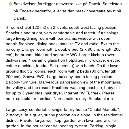
Beskrivelsen foreligger desværre ikke på Dansk. Se teksten
på Engelsk nedenfor, eller se den maskinoversatte tekst på
Dansk
.
4-room chalet 120 m2 on 2 levels, south-west facing position.
Spacious and bright, very comfortable and tasteful furnishings:
large living/dining room with panoramic window with open-
hearth fireplace, dining nook, satellite TV and radio. Exit to the
balcony. 1 large room with 1 double bed (2 x 90 cm, length 200
cm), bathroom, bidet and separate WC. Large kitchen (oven,
dishwasher, 4 ceramic glass hob hotplates, microwave, electric
coffee machine, fondue Set (cheese)) with hatch. On the lower
ground floor: 2 rooms, each room with 2 beds (90 cm, length
200 cm). Shower/WC. Large balcony, south facing position.
Balcony furniture. Marvellous panoramic view of the mountains,
the valley and the resort. Facilities: washing machine, baby cot
for up to 3 year olds, hair dryer. Internet (WiFi, free). Please
note: suitable for families. Non-smokers only. Smoke alarm.
Large, cosy, comfortable single-family house "Chalet Marietta",
2 storeys. In a quiet, sunny position on a slope, in the residential
district. Private: large, well-kept garden with lawn and wildlife
garden. In the house: central heating system. Parking, single