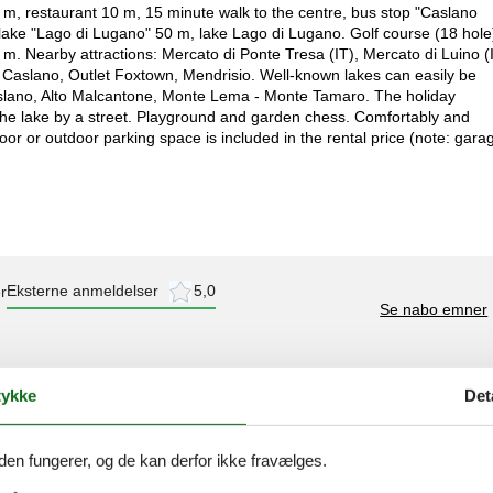
, restaurant 10 m, 15 minute walk to the centre, bus stop "Caslano
 lake "Lago di Lugano" 50 m, lake Lago di Lugano. Golf course (18 hole
m. Nearby attractions: Mercato di Ponte Tresa (IT), Mercato di Luino (I
 Caslano, Outlet Foxtown, Mendrisio. Well-known lakes can easily be
slano, Alto Malcantone, Monte Lema - Monte Tamaro. The holiday
 the lake by a street. Playground and garden chess. Comfortably and
r or outdoor parking space is included in the rental price (note: gara
Eksterne anmeldelser
5,0
r
Se nabo emner
ykke
Det
5,0
den fungerer, og de kan derfor ikke fravælges.
3,0