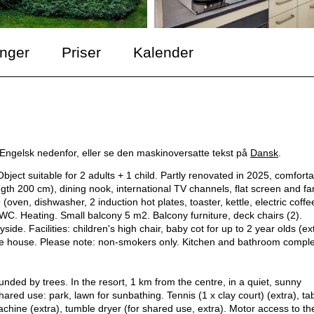
inger
Priser
Kalender
 Engelsk nedenfor, eller se den maskinoversatte tekst på
Dansk
.
ect suitable for 2 adults + 1 child. Partly renovated in 2025, comforta
ngth 200 cm), dining nook, international TV channels, flat screen and fa
 (oven, dishwasher, 2 induction hot plates, toaster, kettle, electric coffe
C. Heating. Small balcony 5 m2. Balcony furniture, deck chairs (2).
ide. Facilities: children's high chair, baby cot for up to 2 year olds (ext
 the house. Please note: non-smokers only. Kitchen and bathroom comple
ded by trees. In the resort, 1 km from the centre, in a quiet, sunny
hared use: park, lawn for sunbathing. Tennis (1 x clay court) (extra), ta
chine (extra), tumble dryer (for shared use, extra). Motor access to th