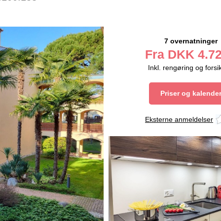
7 overnatninger
Fra
DKK
4.72
Inkl. rengøring og forsi
Priser og kalende
Eksterne anmeldelser