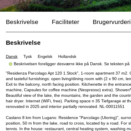
Beskrivelse
Faciliteter
Brugervurder
Beskrivelse
Dansk
Tysk
Engelsk
Hollandsk
Beskrivelsen foreligger desværre ikke på Dansk. Se teksten på
"Residenza Parcolago Apt 120 1.Stock", 1-room apartment 37 m2. Obj
and tasteful furnishings: open living/dining room with (2 x 90 cm, le
Exit to the balcony, north facing position. Kitchenette in the entrance
machine, Capsules for coffee machine (Nespresso) extra). Shower/W
Beautiful view of the lake, the mountains, the garden and the countrys
hair dryer. Internet (WiFi, free). Parking space n 35 Tiefgarage at
renovated in 2025 and interior partially renovated. NL-00011551
Caslano 8 km from Lugano: Residence "Parcolago (Utoring)", surroun
position, 50 m from the lake, road to cross, located by a road. For s
tennis. In the house: restaurant, central heating system, washing ma