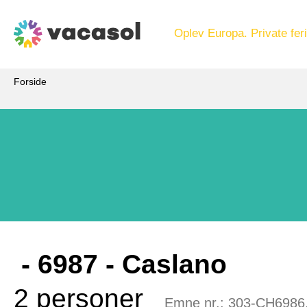
Oplev Europa. Private feri
Forside
 - 6987
 - Caslano
2 personer
Emne nr.:
303-CH6986