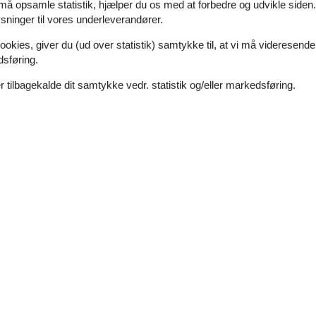
4,0
 må opsamle statistik, hjælper du os med at forbedre og udvikle siden. I
ninger til vores underleverandører.
3,0
3,0
ookies, giver du (ud over statistik) samtykke til, at vi må videresende
dsføring.
3,0
 tilbagekalde dit samtykke vedr. statistik og/eller markedsføring.
er
Tema
elser
1
Bjergsøer
elser
1
1
37 m²