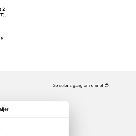
) 2
T),
ge
Se solens gang om emnet
😎
aljer