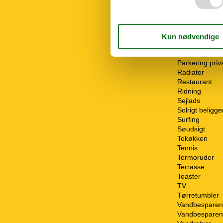
Mountainbikin
Offentlig trans
Opvaskemask
Ovn
Parkering
Parkering ove
Parkering priva
Radiator
Restaurant
Ridning
Sejlads
Solrigt beligg
Surfing
Søudsigt
Tekøkken
Tennis
Termoruder
Terrasse
Toaster
TV
Tørretumbler
Vandbesparen
Vandbesparend