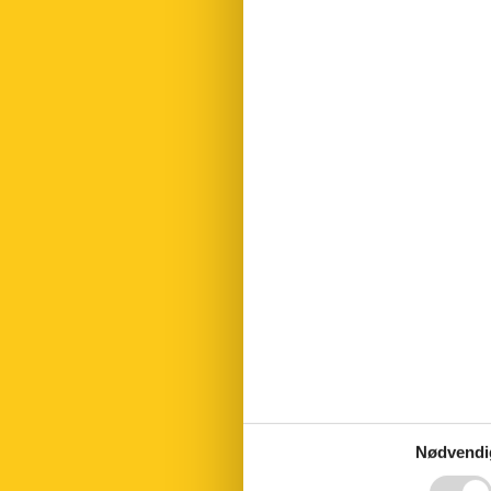
Brandslukker
Bruser
Bæredygtigt
Børnesenge
Cykling ruter
Elektrisk kaff
Garage
Genbrugsstati
Golfbaner
Grønt rum ha
Have
Håndklæder gr
Hårtørrer
Ikke rygere
Indtast objekt
Internet
Intet engangs
Kedel
Komfort
Komfur
Køleskab
Landudsigt
Nødvendi
Led pærer
Linnedfri