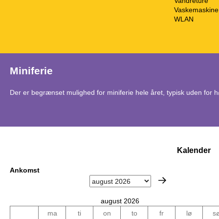
Vandreture
Vaskemaskine
WLAN
Miniferie
Der er begrænset mulighed for miniferie hele året, typisk uden for
Kalender
Ankomst
august 2026
ma
ti
on
to
fr
lø
s