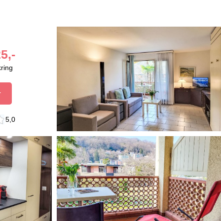
5,-
kring
r
5,0