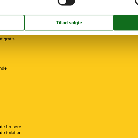
g
port
ine
rdækket
t gratis
ende
de brusere
e toiletter