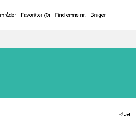
områder
Favoritter (
0
)
Find emne nr.
Bruger
Del