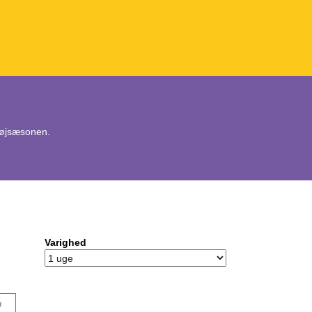
 højsæsonen.
Varighed
ø