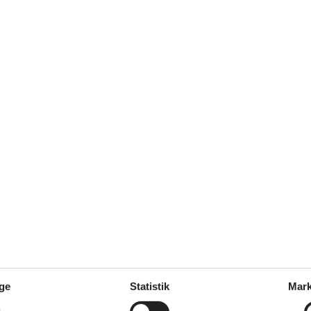
1
emaskine
on
ve
atis
service
ge
Statistik
Mark