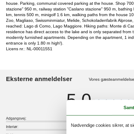
house. Parking, communal covered parking at the house. Shop 700 m
stazione" 950 m, railway station "Caslano stazione" 950 m, bathing
km, tennis 500 m, minigolf 1.6 km, walking paths from the house 10 
Zoo, Magliaso, Swissminmiatur, Melide, Schokoladenfabrik Alprose,
reached: Lago di Como, Lago Maggiore. Hiking paths: Monte di Ca
residence has direct access to the lake and is only separated from
modernly furnished apartments. Depending on the apartment, 1 indoo
entrance is only 1.80 m high!).
Licens nr.: NL-00011551
Eksterne anmeldelser
Vores gæsteanmeldelse
5,0
Samt
Adgangsvej:
Nødvendige cookies sikrer, at si
Interiør: