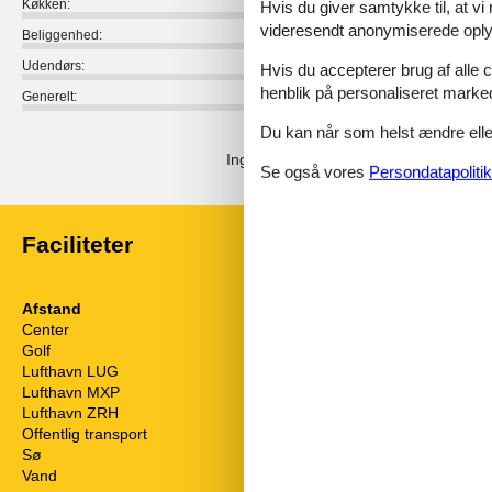
Køkken:
Hvis du giver samtykke til, at vi
videresendt anonymiserede oplys
Beliggenhed:
Udendørs:
Hvis du accepterer brug af alle c
henblik på personaliseret marke
Generelt:
Du kan når som helst ændre eller
Eksterne anmeldelser
Ingen detaljerede eksterne anmeldels
Se også vores
Persondatapolitik
Faciliteter
Afstand
Husinfo
Center
1 km
Antal badevær
Golf
2 km
Antal sovevær
Lufthavn LUG
177,1 km
Antal værelser
Lufthavn MXP
59,5 km
Bjergsøer
Lufthavn ZRH
230 km
Bjergudsigt
Offentlig transport
950 m
Boligareal
Sø
50 m
Bopæl
Vand
50 m
Bordtennis