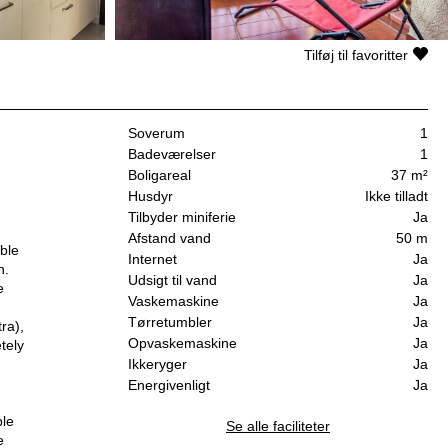
Tilføj til favoritter
Soverum
1
Badeværelser
1
Boligareal
37 m²
Husdyr
Ikke tilladt
Tilbyder miniferie
Ja
Afstand vand
50 m
ble
Internet
Ja
n.
Udsigt til vand
Ja
e
Vaskemaskine
Ja
Tørretumbler
Ja
ra),
Opvaskemaskine
Ja
tely
Ikkeryger
Ja
Energivenligt
Ja
ble
Se alle faciliteter
e