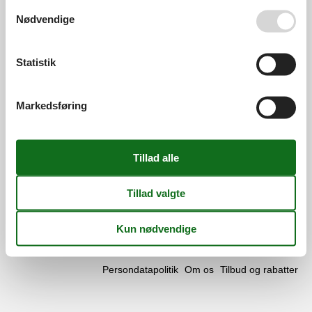
Se også vores
Persondatapolitik
Åbningstider
Nødvendige
Find os
Statistik
Metatravel Deutschland GmbH
Poststraße 33
DE-20354
Hamburg
Markedsføring
Tyskland
Momsnr.:
DE312256700
Følg os
Facebook
os
på
© 2026 Vacasol
Kontakt
Cookies
FAQ
facebook
Persondatapolitik
Om os
Tilbud og rabatter