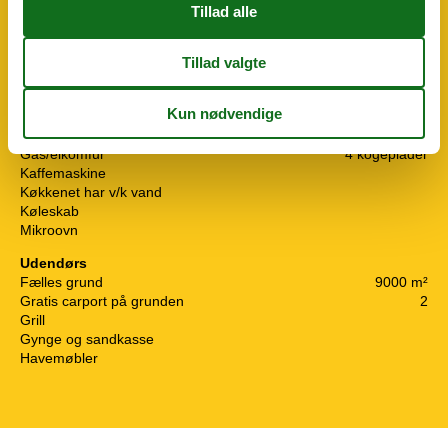
Koncepter
Gratis båd type 0
Lystfiskerhus
Røgfrit hus
Køkken
Fryser
60 l
Gas/elkomfur
4 kogeplader
Kaffemaskine
Køkkenet har v/k vand
Køleskab
Mikroovn
Udendørs
Fælles grund
9000 m²
Gratis carport på grunden
2
Grill
Gynge og sandkasse
Havemøbler