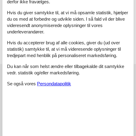
derfor ikke fravælges.
WC. Varmt og koldt vand, Bruser
Hvis du giver samtykke til, at vi må opsamle statistik, hjælper
Badeværelse
du os med at forbedre og udvikle siden. I så fald vil der blive
WC. Varmt og koldt vand, Bruser
videresendt anonymiserede oplysninger til vores
Terrasse
underleverandører.
Åben terrasse
Hvis du accepterer brug af alle cookies, giver du (ud over
statistik) samtykke til, at vi må videresende oplysninger til
tredjepart med henblik på personaliseret markedsføring.
Du kan når som helst ændre eller tilbagekalde dit samtykke
Vores gæsteanmeldelser
vedr. statistik og/eller markedsføring.
Vores gæsteanmeldelser
Se også vores
Persondatapolitik
3,0
Baseret på
1
vurdering
Vurderet d. 26-10-2025
5
(0)
4
(0)
3
(1)
2
(0)