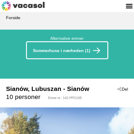
Forside
Alternative emner
Sommerhuse i nærheden (1)
Sianów, Lubuszan
 - Sianów
Del
 - Sianow
 - 76-004
10 personer
Emne nr.:
142-PPO105