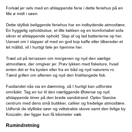
Forkæl jer selv med en afslappende ferie i dette feriehus på en
lille ø midt i søen.
Dette idyllisk beliggende feriehus har en indbydende atmosfære.
En hyggelig opholdsstue, et lille køkken og en komfortabel sofa
sikrer et afslappende ophold. Slap af og lad batterierne op her.
Uanset om I slapper af med en god kop kaffe eller tilbereder et
let måltid, vil I hurtigt føle jer hjemme her.
Træd ud på terrassen om morgenen og nyd den særlige
atmosfære, der omgiver jer. Prøv lykken med fisketure, hvad
enten det er fra kysten eller fra en båd og nyd naturens ro.
Tænd grillen om aftenen og nyd den friskfangede fisk.
Fastlandet nås via en dæmning, så I hurtigt kan udforske
området. Tag en tur til den nærliggende Østersø og nyd
afslappende timer på den brede sandstrand. Oplev Sianów
centrum med dens små butikker, caféer og fredelige atmosfære.
Udforsk de idylliske søer og vidtstrakte skove samt den livlige by
Koszalin, der ligger kun få kilometer væk.
Rumindretning