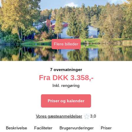
Flere billeder
7 overnatninger
Fra
DKK
3.358,-
Inkl. rengøring
Priser og kalender
Vores gæsteanmeldelser
3,0
Beskrivelse
Faciliteter
Brugervurderinger
Priser