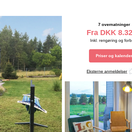
7 overnatninger
Fra
DKK
8.32
Inkl. rengøring og for
Priser og kalende
Eksterne anmeldelser