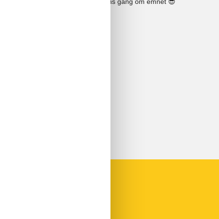
Se solens gang om emnet
😎
Udendørs
Elgrill