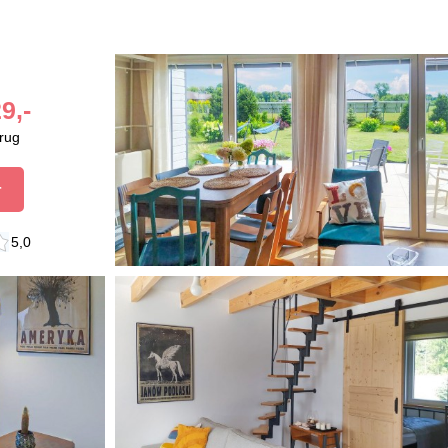
9,-
brug
r
5,0