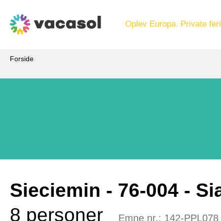
Oplev Europa. Private feri
Forside
Sieciemin
 - 76-004
 - S
8 personer
Emne nr.:
142-PPL078