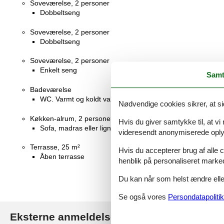
Soveværelse, 2 personer
Dobbeltseng
Soveværelse, 2 personer
Dobbeltseng
Soveværelse, 2 personer
Enkelt seng
Samt
Badeværelse
WC. Varmt og koldt vand, Bruser
Nødvendige cookies sikrer, at si
Køkken-alrum, 2 personer
Hvis du giver samtykke til, at vi
Sofa, madras eller lignende
videresendt anonymiserede oplys
Terrasse, 25 m²
Hvis du accepterer brug af alle c
Åben terrasse
henblik på personaliseret marke
Du kan når som helst ændre eller
Se også vores
Persondatapolitik
Eksterne anmeldelser
Vores gæsteanmeldelse