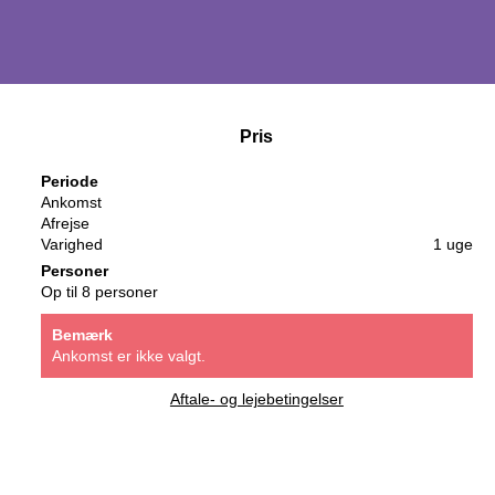
Pris
Periode
Ankomst
Afrejse
Varighed
1 uge
Personer
Op til 8 personer
Bemærk
Ankomst er ikke valgt.
Aftale- og lejebetingelser