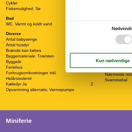
Cykler
4
Internet (trådl
Fiskemulighed, Sø
I nærheden
Bad
Afs. til nærme
WC. Varmt og koldt vand
Afstand lufth
Nødvendi
Afstand til fis
Diverse
Afstand til ind
Antal babysenge
1
Badeland
Antal husdyr
2
Bowling
Brænde kan købes
Cykeludlejning
Byggemateriale: Træ/sten
Fitness center
Byggeår
2024
Golfbane
Feriehus
70 m²
Nærmeste by
Forbrugsomkostninger inkl.
Nærmeste res
Helårsisoleret
Svømmehal
Kæledyr Ja
2
Opvarmning alternativ, Varmepumpe
Miniferie