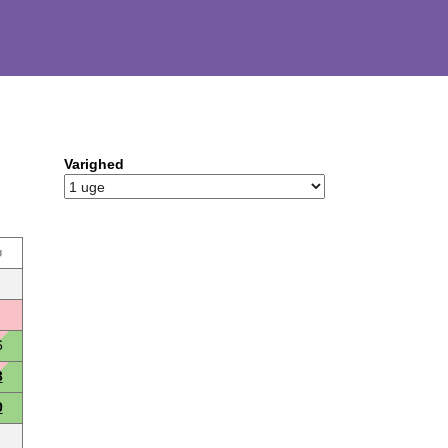
Varighed
ø
6
3
0