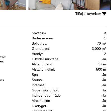
Tilføj til favoritter
Soverum
3
Badeværelser
1
Boligareal
70 m²
Grundareal
3.000 m²
Husdyr
2
oner
Tilbyder miniferie
Ja
en.
Afstand vand
3 km
Afstand indkøb
500 m
Spa
Ja
Sauna
Ja
ens
Internet
Ja
Gode fiskeforhold
Ja
Indhegnet område
Ja
Aircondition
Ja
Ikkeryger
Ja