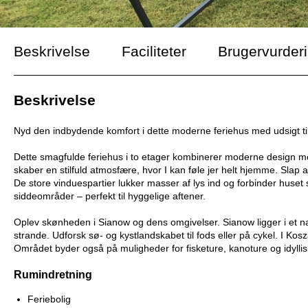
Beskrivelse
Faciliteter
Brugervurder
Beskrivelse
Nyd den indbydende komfort i dette moderne feriehus med udsigt ti
Dette smagfulde feriehus i to etager kombinerer moderne design med
skaber en stilfuld atmosfære, hvor I kan føle jer helt hjemme. Slap 
De store vinduespartier lukker masser af lys ind og forbinder huse
siddeområder – perfekt til hyggelige aftener.
Oplev skønheden i Sianow og dens omgivelser. Sianow ligger i et n
strande. Udforsk sø- og kystlandskabet til fods eller på cykel. I Kosz
Området byder også på muligheder for fisketure, kanoture og idyllis
Rumindretning
Feriebolig