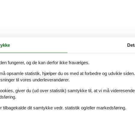
ykke
Det
den fungerer, og de kan derfor ikke fravælges.
 må opsamle statistik, hjælper du os med at forbedre og udvikle siden. I
ninger til vores underleverandører.
ookies, giver du (ud over statistik) samtykke til, at vi må videresende
dsføring.
 tilbagekalde dit samtykke vedr. statistik og/eller markedsføring.
Eksterne anmeldelser
5,0
r