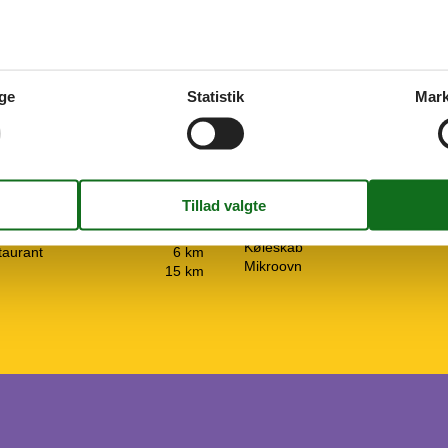
øst)
Klimaanlæg
Ventilator
ste vand/badning
3 km
Koncepter
avn SZZ
160 km
Alt inklusiv
ge
Statistik
Mark
kemulighed
3 km
Røgfrit hus
køb
500 m
Køkken
15 km
El-plader
15 km
Emhætte
1 m
Frostboks
15 km
Kaffemaskine
15 km
Køkkenet har v/k vand
6 km
Køleskab
taurant
6 km
Mikroovn
15 km