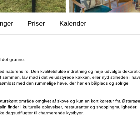
inger
Priser
Kalender
l det grønne.
 naturens ro. Den kvalitetsfulde indretning og nøje udvalgte dekorati
af sammen, lav mad i det veludstyrede køkken, eller nyd stilheden i hav
t sømløst med den rummelige have, der har en bålplads og solrige
aturskønt område omgivet af skove og kun en kort køretur fra Østersø
alin finder I kulturelle oplevelser, restauranter og shoppingmuligheder.
ke dagsudflugter til charmerende kystbyer.