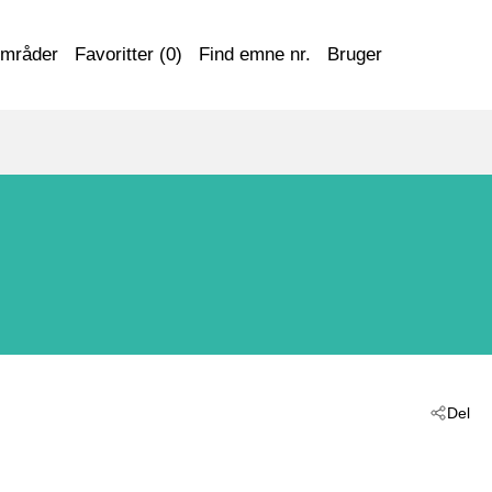
områder
Favoritter (
0
)
Find emne nr.
Bruger
Del