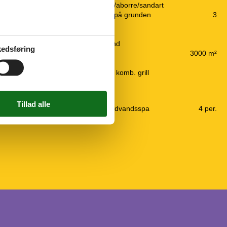
Fiskeri, Gedde/aborre/sandart
Gratis p-plads på grunden
3
Grill
Havemøbler
Indhegnet grund
edsføring
Naturgrund
3000 m²
Sandkasse
Udendørs pejs komb. grill
2 kogeplader
Wellness
5 l
Sauna
Udendørs standvandsspa
4 per.