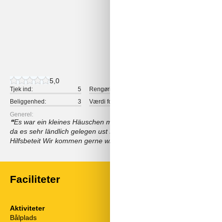
5,0
1 ekstern anmeldelse
5,0
Tjek ind:
5
Rengøring:
5
Komfort:
Beliggenhed:
3
Værdi for pengene:
5
Generel:
Es war ein kleines Häuschen mitten in einer grünen Oase.Man ist 
da es sehr ländlich gelegen ust Herr Roman kümmert sich um alles 
Hilfsbeteit Wir kommen gerne wieder
Faciliteter
Aktiviteter
El artikler
Bålplads
1 TV