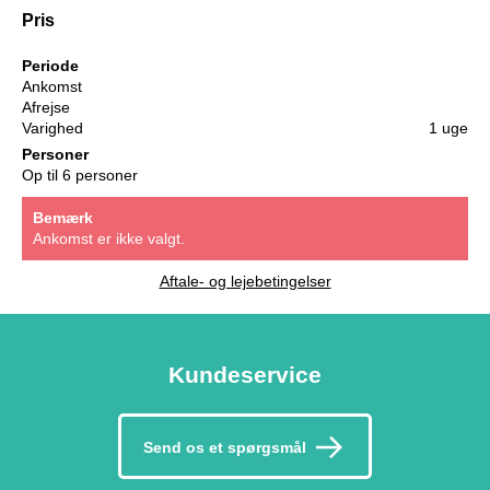
Pris
Periode
Ankomst
Afrejse
Varighed
1 uge
Personer
Op til 6 personer
Bemærk
Ankomst er ikke valgt.
Aftale- og lejebetingelser
Kundeservice
Send os et spørgsmål