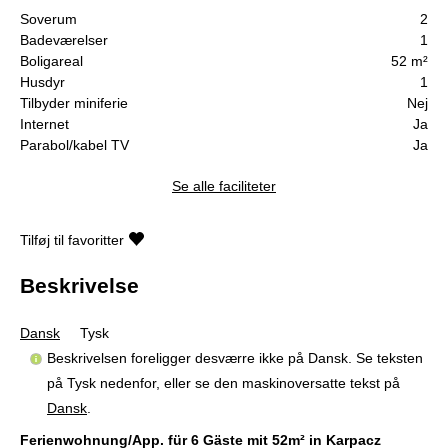
Soverum
2
Badeværelser
1
Boligareal
52 m²
Husdyr
1
Tilbyder miniferie
Nej
Internet
Ja
Parabol/kabel TV
Ja
Se alle faciliteter
Tilføj til favoritter
Beskrivelse
Dansk
Tysk
Beskrivelsen foreligger desværre ikke på Dansk. Se teksten
på Tysk nedenfor, eller se den maskinoversatte tekst på
Dansk
.
Ferienwohnung/App. für 6 Gäste mit 52m² in Karpacz