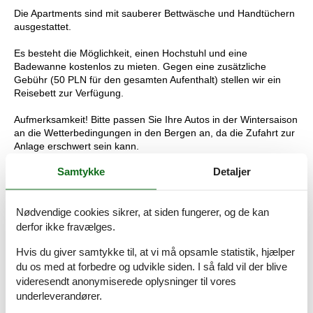
Die Apartments sind mit sauberer Bettwäsche und Handtüchern
ausgestattet.
Es besteht die Möglichkeit, einen Hochstuhl und eine
Badewanne kostenlos zu mieten. Gegen eine zusätzliche
Gebühr (50 PLN für den gesamten Aufenthalt) stellen wir ein
Reisebett zur Verfügung.
Aufmerksamkeit! Bitte passen Sie Ihre Autos in der Wintersaison
an die Wetterbedingungen in den Bergen an, da die Zufahrt zur
Anlage erschwert sein kann.
Samtykke
Detaljer
Restaurant: 50 m
Piste/Skilift: 50 m
Nødvendige cookies sikrer, at siden fungerer, og de kan
Geschäft: 100 m
derfor ikke fravælges.
Hvis du giver samtykke til, at vi må opsamle statistik, hjælper
Apotheke: 1,7 km
du os med at forbedre og udvikle siden. I så fald vil der blive
Wang-Tempel: 2,1 km
videresendt anonymiserede oplysninger til vores
underleverandører.
Dziki Wodospad: 2,4 km