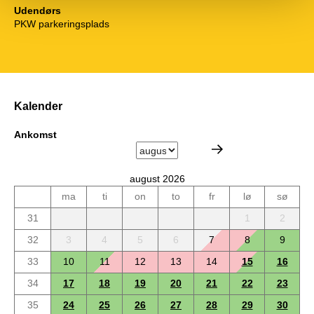
Udendørs
PKW parkeringsplads
Kalender
Ankomst
august 2026
ma
ti
on
to
fr
lø
sø
31
1
2
32
3
4
5
6
7
8
9
33
10
11
12
13
14
15
16
34
17
18
19
20
21
22
23
35
24
25
26
27
28
29
30