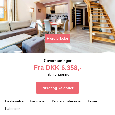
Flere billeder
7 overnatninger
Fra
DKK
6.358,-
Inkl. rengøring
Priser og kalender
Beskrivelse
Faciliteter
Brugervurderinger
Priser
Kalender