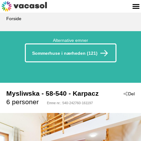
Forside
Alternative emner
Sommerhuse i nærheden (121)
Mysliwska
 - 58-540
 - Karpacz
Del
6 personer
Emne nr.:
540-242760-161197